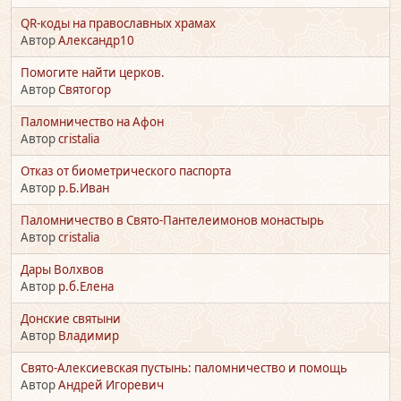
QR-коды на православных храмах
Автор
Александр10
Помогите найти церков.
Автор
Святогор
Паломничество на Афон
Автор
cristalia
Отказ от биометрического паспорта
Автор
р.Б.Иван
Паломничество в Свято-Пантелеимонов монастырь
Автор
cristalia
Дары Волхвов
Автор
р.б.Елена
Донские святыни
Автор
Владимир
Свято-Алексиевская пустынь: паломничество и помощь
Автор
Андрей Игоревич