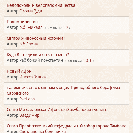
Велопоходы и велопаломничества
Автор
Оксана Гуда
Паломничество
Автор
р.б. Михаил
1
2
Страницы
Святой живоносный источник
Автор
р.б.Елена
Куда Вы ездили из святых мест?
Автор Раб божий Константин
1
2
3
Страницы
Новый Афон
Автор
Инесса (Инна)
паломничество к святым мощам Преподобного Серафима
Саровского
Автор
Svetlana
Свято-Михайловская Афонская Закубанская пустынь
Автор
Владимир
Спасо-Преображенский кафедральный собор города Тамбова
Автор
Светланочка-беляночка