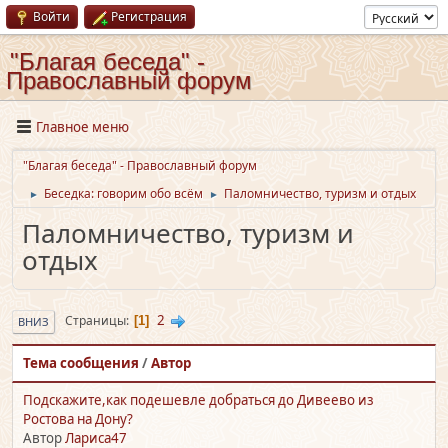
Войти
Регистрация
"Благая беседа" -
Православный форум
Главное меню
"Благая беседа" - Православный форум
Беседка: говорим обо всём
Паломничество, туризм и отдых
►
►
Паломничество, туризм и
отдых
2
Страницы
1
ВНИЗ
Тема сообщения
/
Автор
Подскажите,как подешевле добраться до Дивеево из
Ростова на Дону?
Автор
Лариса47