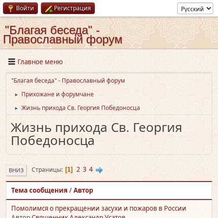
Войти
Регистрация
"Благая беседа" -
Православный форум
Главное меню
"Благая беседа" - Православный форум
Прихожане и форумчане
►
Жизнь прихода Св. Георгия Победоносца
►
Жизнь прихода Св. Георгия
Победоносца
2
3
4
Страницы
1
ВНИЗ
Тема сообщения
/
Автор
Помолимся о прекращении засухи и пожаров в России
Автор
Священник Александр Усатов