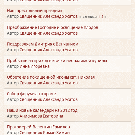
Наш престольный праздник
Автор
Священник Александр Усатов
1
2
Страницы
Преображение Господне и освящение плодов
Автор
Священник Александр Усатов
Поздравляем Дмитрия с Венчанием
Автор
Священник Александр Усатов
Прибытие на приход веточки неопалимой купины
Автор
Инна Игоревна
Обретение похищенной иконы свт. Николая
Автор
Священник Александр Усатов
Собор форумчан в храме
Автор
Священник Александр Усатов
Наши новые календари на 2012 год
Автор
Анисимова Екатерина
Протоиерей Валентин Ермилов
Автор
Священник Роман Зимин