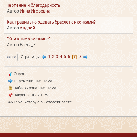
Терпение и благодарность
Автор
Инна Игоревна
Как правильно одевать браслет с иконками?
Автор
Андрей
"Книжные христиане"
Автор Елена_K
1
2
3
4
5
6
8
Страницы
7
ВВЕРХ
Опрос
Перемещенная тема
Заблокированная тема
Закрепленная тема
Тема, которую вы отслеживаете