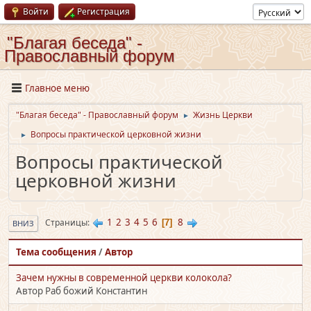
Войти
Регистрация
"Благая беседа" -
Православный форум
Главное меню
"Благая беседа" - Православный форум
Жизнь Церкви
►
Вопросы практической церковной жизни
►
Вопросы практической
церковной жизни
1
2
3
4
5
6
8
Страницы
7
ВНИЗ
Тема сообщения
/
Автор
Зачем нужны в современной церкви колокола?
Автор Раб божий Константин