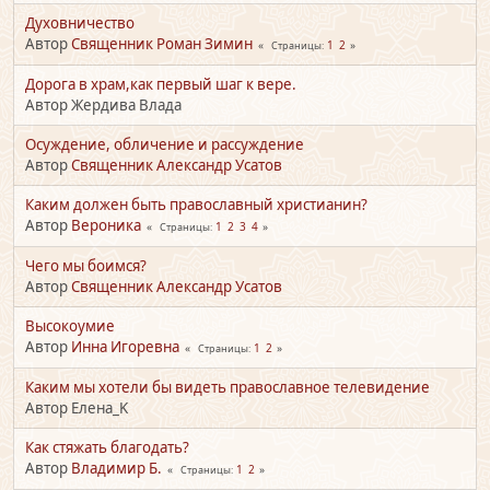
Духовничество
Автор
Священник Роман Зимин
1
2
Страницы
Дорога в храм,как первый шаг к вере.
Автор Жердива Влада
Осуждение, обличение и рассуждение
Автор
Священник Александр Усатов
Каким должен быть православный христианин?
Автор
Вероника
1
2
3
4
Страницы
Чего мы боимся?
Автор
Священник Александр Усатов
Высокоумие
Автор
Инна Игоревна
1
2
Страницы
Каким мы хотели бы видеть православное телевидение
Автор Елена_K
Как стяжать благодать?
Автор
Владимир Б.
1
2
Страницы