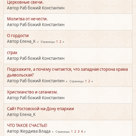
Церковные свечи.
Автор Раб божий Константин
Молитва от нечести.
Автор Раб божий Константин
О гордости
Автор Елена_K
1
2
Страницы
страх
Автор Раб божий Константин
Подскажите, а почему считается, что западная сторона храма
дьявольская?
Автор Раб божий Константин
1
2
Страницы
Христианство и сатанизм.
Автор Раб божий Константин
Сайт Ростовской-на-Дону епархии
Автор Елена_K
ЧТО ТАКОЕ СЧАСТЬЕ!
Автор Жердива Влада
1
2
3
4
Страницы