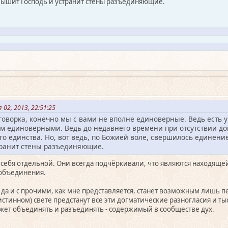
ышит Господь и устранит стены разъединяющие.
 02, 2013, 22:51:25
оговорка, конечно мы с вами не вполне единоверные. Ведь есть у
дем единоверными. Ведь до недавнего времени при отсутствии д
о единства. Но, вот ведь, по Божией воле, свершилось единение
транит стены разъединяющие.
а себя отдельной. Они всегда подчёркивали, что являются находяще
 объединения.
 да и с прочими, как мне представляется, станет возможным лишь 
истинном) свете предстанут все эти догматические разногласия и т
ожет объединять и разъединять - содержимый в сообществе дух.