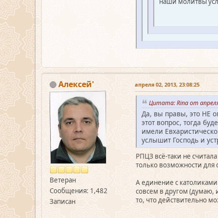
наши молитвы усл
Алексей'
апреля 02, 2013, 23:08:25
Цитата: Rina от апреля
Да, вы правы, это НЕ 
этот вопрос, тогда бу
имели Евхаристическог
услышит Господь и ус
РПЦЗ всё-таки не считал
только возможности для
Ветеран
А единение с католиками
Сообщения: 1,482
совсем в другом (думаю, 
то, что действительно м
Записан