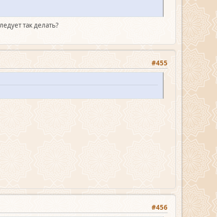
ледует так делать?
#455
#456