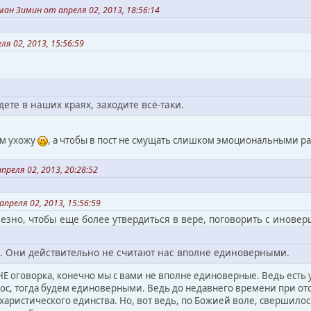
ан Зимин от апреля 02, 2013, 18:56:14
ля 02, 2013, 15:56:59
дете в наших краях, заходите всё-таки.
ем ухожу
, а чтобы в пост не смущать слишком эмоциональными р
реля 02, 2013, 20:28:52
апреля 02, 2013, 15:56:59
езно, чтобы еще более утвердиться в вере, поговорить с иновер
а. Они действительно не считают нас вполне единоверными.
 НЕ оговорка, конечно мы с вами не вполне единоверные. Ведь есть у
рос, тогда будем единоверными. Ведь до недавнего времени при от
аристического единства. Но, вот ведь, по Божией воле, свершилось