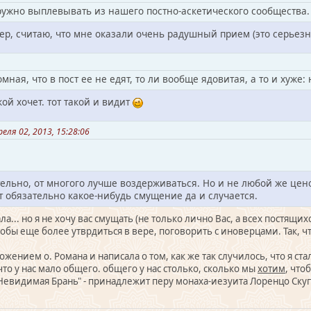
ужно выплевывать из нашего постно-аскетического сообщества.
мер, считаю, что мне оказали очень радушный прием (это серьезн
мная, что в пост ее не едят, то ли вообще ядовитая, а то и хуже
кой хочет. тот такой и видит
ля 02, 2013, 15:28:06
ительно, от многого лучше воздерживаться. Но и не любой же цен
 обязательно какое-нибудь смущение да и случается.
ала... но я не хочу вас смущать (не только лично Вас, а всех постящи
обы еще более утврдиться в вере, поговорить с иноверцами. Так, чт
жением о. Романа и написала о том, как же так случилось, что я ста
что у нас мало общего. общего у нас столько, сколько мы
хотим
, что
Невидимая Брань" - принадлежит перу монаха-иезуита Лоренцо Скуп