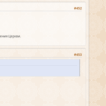
#452
ления Церкви.
#453