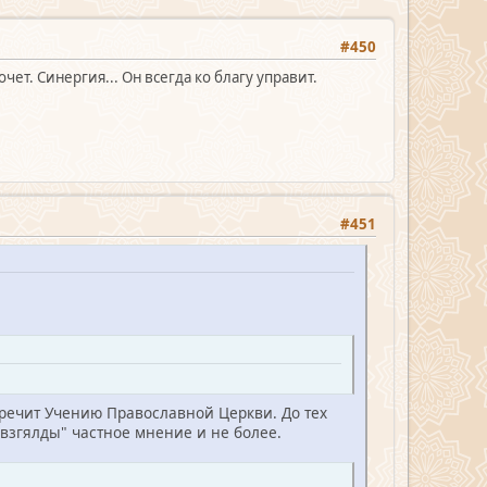
#450
ет. Синергия... Он всегда ко благу управит.
#451
воречит Учению Православной Церкви. До тех
 взгялды" частное мнение и не более.