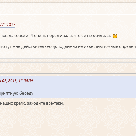
k/71702/
е пошла совсем. Я очень переживала, что ее не осилила.
 что тут мне действительно доподлинно не известны точные опреде
 02, 2013, 15:56:59
приятную беседу
 наших краях, заходите всё-таки.