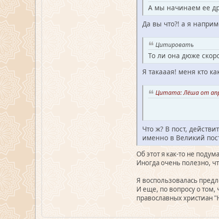
А мы начинаем ее др
Да вы что?! а я напри
Цитировать
То ли она дюже скоро
Я такааая! меня кто ка
Цитата: Лёша от апре
Что ж? В пост, действ
именно в Великий пост
Об этот я как-то не подум
Иногда очень полезно, чт
Я воспользовалась предло
И еще, по вопросу о том, 
православных христиан "