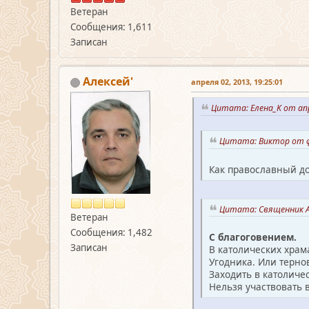
Ветеран
Сообщения: 1,611
Записан
Алексей'
апреля 02, 2013, 19:25:01
Цитата: Елена_K от апр
Цитата: Виктор от фе
Как православный до
Цитата: Священник А
Ветеран
Сообщения: 1,482
C благоговением.
Записан
В католических храм
Угодника. Или терно
Заходить в католиче
Нельзя участвовать 