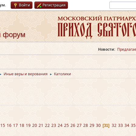
рум
.
Войти
Регистрация
й форум
Новости:
Предлагае
Иные веры и верования
Католики
►
►
15
16
17
18
19
20
21
22
23
24
25
26
27
28
29
30
32
33
34
35
31