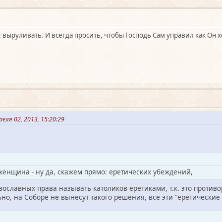
выруливать. И всегда просить, чтобы Господь Сам управил как Он хоч
еля 02, 2013, 15:20:29
 женщина - ну да, скажем прямо: еретических убеждений,
авославных права называть католиков еретиками, т.к. это проти
но, на Соборе не вынесут такого решения, все эти "еретические