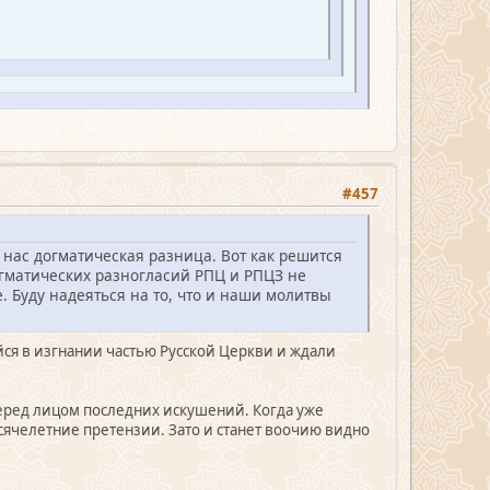
#457
 нас догматическая разница. Вот как решится
огматических разногласий РПЦ и РПЦЗ не
. Буду надеяться на то, что и наши молитвы
йся в изгнании частью Русской Церкви и ждали
перед лицом последних искушений. Когда уже
ысячелетние претензии. Зато и станет воочию видно