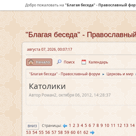
Добро пожаловать на
"Благая беседа" - Православный фо
"Благая беседа" - Православны
августа 07, 2026, 00:07:17
Начало
Поиск
Календарь
"Благая беседа" - Православный форум
Церковь и мир
►
Католики
Автор Роман2, октября 06, 2012, 14:28:37
1
2
3
4
5
6
7
8
9
10
11
12
13
14
Страницы
ВНИЗ
53
54
55
56
57
58
59
60
61
62