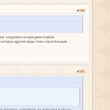
#180
орно следовать за жрецами в рясах.
 которых другие веры тоже спасительные.
#181
ько покорно следовать за жрецами в рясах.