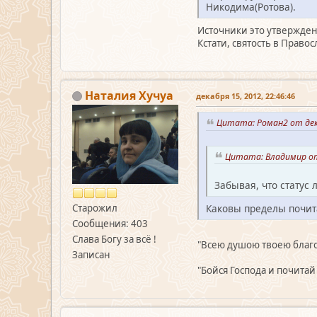
Никодима(Ротова).
Источники это утвержден
Кстати, святость в Право
Наталия Хучуа
декабря 15, 2012, 22:46:46
Цитата: Роман2 от дека
Цитата: Владимир от 
Забывая, что статус
Старожил
Каковы пределы почита
Сообщения: 403
Слава Богу за всё !
"Всею душою твоею благо
Записан
"Бойся Господа и почитай 