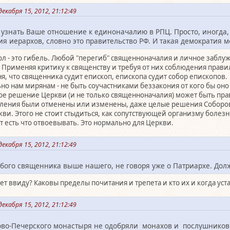
екабря 15, 2012, 21:12:49
 узнать Ваше отношение к единоначалию в РПЦ. Просто, иногда, 
я иерархов, словно это правительство РФ. И такая демократия м
кол - это гибель. Любой "перегиб" священноначалия и личное забл
н. Применяя критику к священству и требуя от них соблюдения прав
, что священника судит епископ, епископа судит собор епископов.
о нам мирянам - не быть соучастниками беззакония от кого бы оно
кое решение Церкви (и не только священноначалия) может быть пр
вления были отменены или изменены, даже целые решения Соборо
. Этого не стоит стыдиться, как сопутствующей организму болезни.
ит есть что отвоевывать. Это нормально для Церкви.
екабря 15, 2012, 21:12:49
юбого священника выше нашего, не говоря уже о Патриархе. Долж
т ввиду? Каковы пределы почитания и трепета и кто их и когда ус
екабря 15, 2012, 21:12:49
ово-Печерского монастыря не одобряли монахов и послушнико