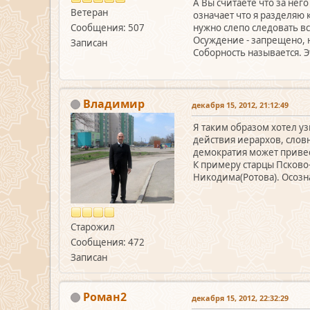
А Вы считаете что за нег
Ветеран
означает что я разделяю 
нужно слепо следовать в
Сообщения: 507
Осуждение - запрещено, 
Записан
Соборность называется. Э
Владимир
декабря 15, 2012, 21:12:49
Я таким образом хотел у
действия иерархов, словн
демократия может привест
К примеру старцы Псков
Никодима(Ротова). Осознав
Старожил
Сообщения: 472
Записан
Роман2
декабря 15, 2012, 22:32:29