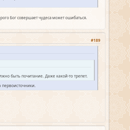
торого Бог совершает чудеса может ошибаться.
#189
лжно быть почитание. Даже какой-то трепет.
а первоисточники.