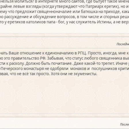
о нельзя молиться? В интернете много сайтов, где бытует такое мнен
крайне левые взгляды (когда утверждают что Патриарх еретик), но и
сему что предложит священноначалие или батюшка на приходе, ка
но рассуждение и обсуждение вопросов, в том числе и спорных реш
то у еретиков католиков папа - бог, у нас служитель Истины, а не 
Последн
знать Ваше отношение к единоначалию в РПЦ. Просто, иногда, мне к
о это правительство РФ. Забывая, что статус любого священника вы
и к расколу. Должно быть почитание. Даже какой-то трепет. Иначе
о-Печерского монастыря не одобряли монахов и послушников кри
ая, что не всё так просто. Хотя они не экуменисты.
После