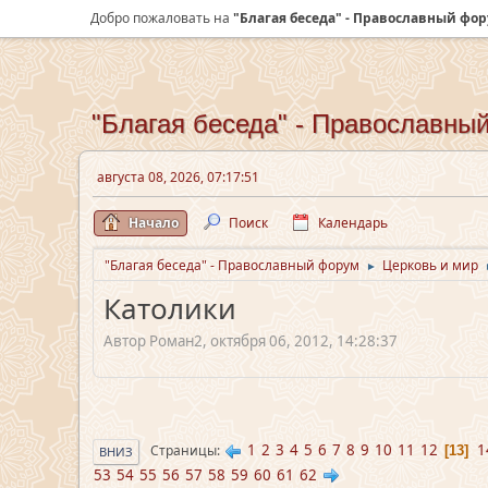
Добро пожаловать на
"Благая беседа" - Православный фо
"Благая беседа" - Православны
августа 08, 2026, 07:17:51
Начало
Поиск
Календарь
"Благая беседа" - Православный форум
Церковь и мир
►
Католики
Автор Роман2, октября 06, 2012, 14:28:37
1
2
3
4
5
6
7
8
9
10
11
12
1
Страницы
13
ВНИЗ
53
54
55
56
57
58
59
60
61
62