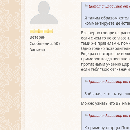
Цитата: Владимир от д
Я таким образом хотел
комментируете действи
Все верно говорите, рас
Ветеран
если с чем то не согласе
теми же правилами, помня
Сообщения: 507
Одно только позволительн
Записан
Еще раз повторю: не вся
примеров когда постано
противными учению Церкви
если тебя "воюют" - знач
Цитата: Владимир от д
Забывая, что статус л
Можно узнать что Вы имее
Цитата: Владимир от д
К примеру старцы Пск