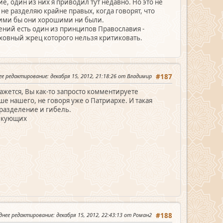
ие, один из них я приводил тут недавно. Но это не
 не разделяю крайне правых, когда говорят, что
кими бы они хорошими ни были.
ений есть один из принципов Православия -
верховный жрец которого нельзя критиковать.
ее редактирование
: декабря 15, 2012, 21:18:26 от Владимир
#187
ажется, Вы как-то запросто комментируете
ше нашего, не говоря уже о Патриархе. И такая
 разделение и гибель.
тикующих
днее редактирование
: декабря 15, 2012, 22:43:13 от Роман2
#188