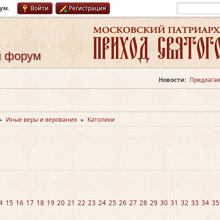
рум
.
Войти
Регистрация
й форум
Новости:
Предлагае
Иные веры и верования
Католики
►
►
4
15
16
17
18
19
20
21
22
23
24
25
26
27
28
29
30
31
32
33
34
35