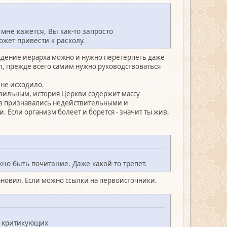
мне кажется, Вы как-то запросто
ожет привести к расколу.
уждение иерарха можно и нужно перетерпеть даже
ил, прежде всего самим нужно руководствоваться
 не исходило.
авильным, история Церкви содержит массу
в признавались недействительными и
 Если организм болеет и борется - значит ты жив,
но быть почитание. Даже какой-то трепет.
тановил. Если можно ссылки на первоисточники.
в критикующих