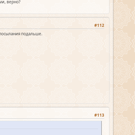
ми, верно?
#112
 посылания подальше.
#113