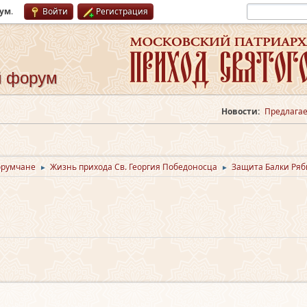
рум
.
Войти
Регистрация
й форум
Новости:
Предлагае
орумчане
Жизнь прихода Св. Георгия Победоносца
Защита Балки Ряби
►
►