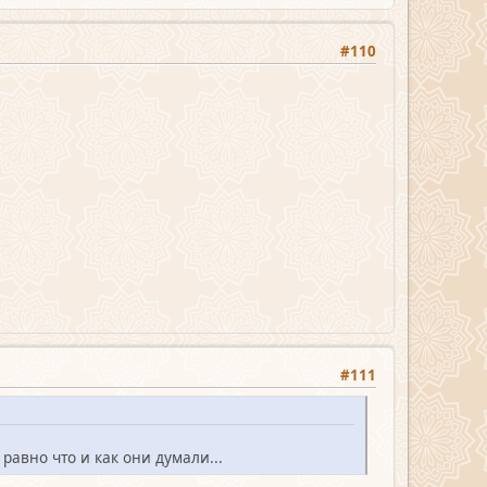
#110
#111
равно что и как они думали...