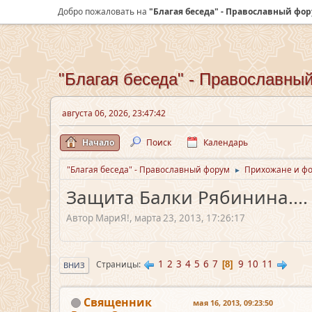
Добро пожаловать на
"Благая беседа" - Православный фо
"Благая беседа" - Православны
августа 06, 2026, 23:47:42
Начало
Поиск
Календарь
"Благая беседа" - Православный форум
Прихожане и ф
►
Защита Балки Рябинина....
Автор МариЯ!, марта 23, 2013, 17:26:17
1
2
3
4
5
6
7
9
10
11
Страницы
8
ВНИЗ
Священник
мая 16, 2013, 09:23:50