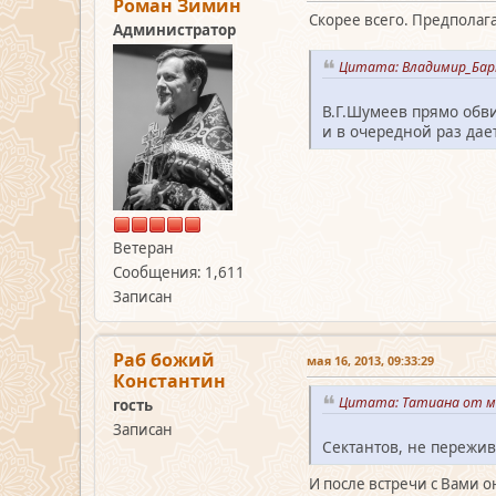
Роман Зимин
Скорее всего. Предполага
Администратор
Цитата: Владимир_Барм
В.Г.Шумеев прямо обви
и в очередной раз дае
Ветеран
Сообщения: 1,611
Записан
Раб божий
мая 16, 2013, 09:33:29
Константин
Цитата: Татиана от ма
гость
Записан
Сектантов, не пережив
И после встречи с Вами о