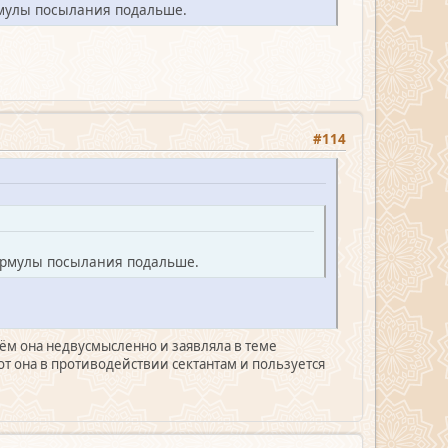
рмулы посылания подальше.
#114
формулы посылания подальше.
чём она недвусмысленно и заявляла в теме
от она в противодействии сектантам и пользуется