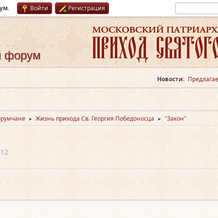
рум
.
Войти
Регистрация
й форум
Новости:
Предлагае
орумчане
Жизнь прихода Св. Георгия Победоносца
"Закон"
►
►
:12