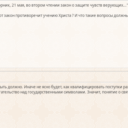
торник, 21 мая, во втором чтении закон о защите чувств верующих..."
тот закон противоречит учению Христа ? И что такие вопросы должны
ыть должно. Иначе не ясно будет, как квалифицировать поступки ра
угательство над государственными символами. Значит, понятие о с