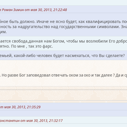
Роман Зимин от мая 30, 2013, 21:22:48
бное быть должно. Иначе не ясно будет, как квалифицировать п
нность за надругательство над государственными символами. Зна
им.
ается свобода,данная нам Богом, чтобы мы возлюбили Его добров
тно. По мне , так это фарс.
емьей, какой-либо человек будет насмехаться, что Вы сделаете?
Но разве Бог заповедовал отвечать оком за око и так далее ? Да и 
т мая 30, 2013, 21:35:29
онстантин от мая 30, 2013, 21:32:17