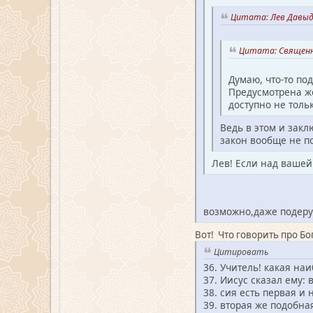
Цитата: Лев Давыдо
Цитата: Священни
Думаю, что-то по
Предусмотрена же
доступно не тол
Ведь в этом и закл
закон вообще не по
Лев! Если над вашей
возможно,даже подеру
Вот! Что говорить про Бо
Цитировать
36. Учитель! какая на
37. Иисус сказал ему:
38. сия есть первая и
39. вторая же подобна