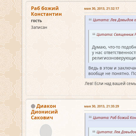
Раб божий
мая 30, 2013, 21:32:17
Константин
Цитата: Лев Давыдов о
гость
Записан
Цитата: Священник Р
Думаю, что-то подоб
у нас ответственнос
религиозноверующи
Ведь в этом и заключа
вообще не понятно. По 
Лев! Если над вашей семь
Диакон
мая 30, 2013, 21:35:29
Дионисий
Сакович
Цитата: Раб божий Кон
Цитата: Лев Давыдов 