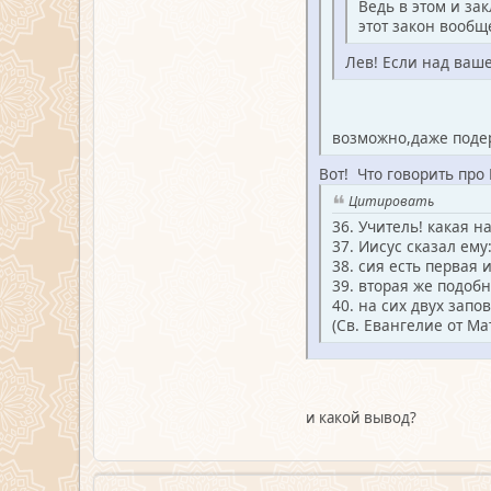
Ведь в этом и за
этот закон вообще
Лев! Если над ваше
возможно,даже поде
Вот! Что говорить про 
Цитировать
36. Учитель! какая 
37. Иисус сказал ем
38. сия есть первая
39. вторая же подобн
40. на сих двух запо
(Св. Евангелие от Ма
и какой вывод?