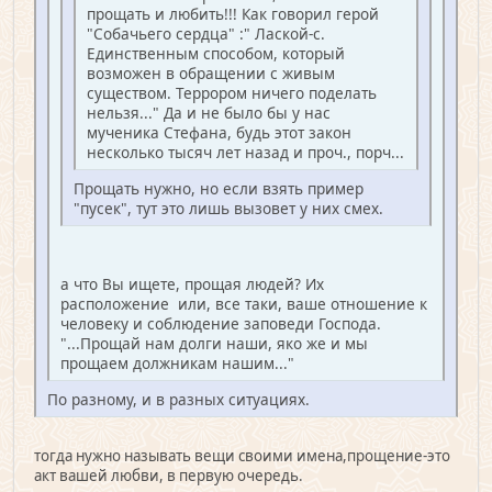
прощать и любить!!! Как говорил герой
"Собачьего сердца" :" Лаской-с.
Единственным способом, который
возможен в обращении с живым
существом. Террором ничего поделать
нельзя..." Да и не было бы у нас
мученика Стефана, будь этот закон
несколько тысяч лет назад и проч., порч...
Прощать нужно, но если взять пример
"пусек", тут это лишь вызовет у них смех.
а что Вы ищете, прощая людей? Их
расположение или, все таки, ваше отношение к
человеку и соблюдение заповеди Господа.
"...Прощай нам долги наши, яко же и мы
прощаем должникам нашим..."
По разному, и в разных ситуациях.
тогда нужно называть вещи своими имена,прощение-это
акт вашей любви, в первую очередь.