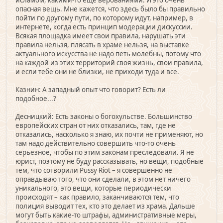
опасная вещь. Мне кажется, что здесь было бы правильно
пойти по другому пути, по которому идут, например, в
интернете, когда есть принцип модерации дискуссии.
Всякая площадка имеет свои правила, нарушать эти
правила нельзя, плясать в храме нельзя, на выставке
актуального искусства не надо петь молебны, потому что
на каждой из этих территорий своя жизнь, свои правила,
и если тебе они не близки, не приходи туда и все.
Казнин: А западный опыт что говорит? Есть ли
подобное...?
Десницкий: Есть законы о богохульстве. Большинство
европейских стран от них отказались, там, где не
отказались, насколько я знаю, их почти не применяют, но
там надо действительно совершить что-то очень
серьезное, чтобы по этим законам преследовали. Я не
юрист, поэтому не буду рассказывать, но вещи, подобные
тем, что сотворили Pussy Riot – я совершенно не
оправдываю того, что они сделали, в этом нет ничего
уникального, это вещи, которые периодически
происходят – как правило, заканчиваются тем, что
полиция выводит тех, кто это делает из храма. Дальше
могут быть какие-то штрафы, административные меры,