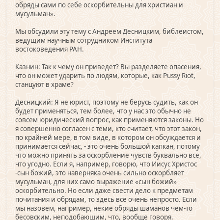
обряды сами по себе оскорбительны для христиан и
мусульман».
Мы обсудили эту тему с Андреем Десницким, библеистом,
ведущим научным сотрудником Института
востоковедения РАН.
Казнин: Так к чему он приведет? Вы разделяете опасения,
что он может ударить по людям, которые, как Pussy Riot,
станцуют в храме?
Десницкий: Я не юрист, поэтому не берусь судить, как он
будет применяться, тем более, что у нас это обычно не
совсем юридический вопрос, как применяются законы. Но
я совершенно согласен с теми, кто считает, что этот закон,
по крайней мере, в том виде, в котором он обсуждается и
принимается сейчас, - это очень большой капкан, потому
что можно принять за оскорбление чувств буквально все,
что угодно. Если я, например, говорю, что Иисус Христос
-сын божий, это наверняка очень сильно оскорбляет
мусульман, для них само выражение «сын божий»
оскорбительно. Но если даже свести дело к предметам
почитания и обрядам, то здесь все очень непросто. Если
мы назовем, например, некие обряды шаманов чем-то
бесовским, неподобающим, что, вообще говоря,