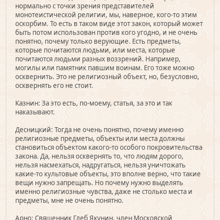
нормально с точки зрения представителей
монотеистической религии, мы, наверное, кого-то этим
оскорбим. То есть в таком виде этот закон, который может
быть потом использован против кого угодно, и не очень
понятно, почему только верующие. Есть предметы,
которые почитаются людьми, или места, которые
почитаются людьми разных воззрений. Например,
могилы или памятник павшим воинам. Его тоже можно
осквернить. Это не религиозный объект, но, безусловно,
осквернять его не стоит.
Казнин: За это есть, по-моему, статья, за это и так
наказывают.
Десницкий: Тогда не очень понятно, почему именно
религиозные предметы, объекты или места должны
становиться объектом какого-то особого покровительства
закона. Да, нельзя осквернять то, что людям дорого,
нельзя насмехаться, надругаться, нельзя уничтожать
какие-то культовые объекты, это вполне верно, что такие
вещи нужно запрещать. Но почему нужно выделять
именно религиозные чувства, даже не столько места и
предметы, мне не очень понятно.
Арно: Священник Глеб Якунин, член Московской