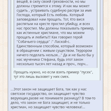
вещей, в силу своей греховности, но мы
должны стремится к этому. И как мы может
судить , устраивать судебную распри за имя
Господа, который Есть любовь. Который
заповедовал нам прощать. Тот, Кто вися
распятым на кресте простил убийцу, и всех
нас простил. Мы должны показывать пример,
как истинные христиане, что мы можем
прощать и любить!!! Как говорил герой
"Собачьего сердца" :" Лаской-с.
Единственным способом, который возможен
в обращении с живым существом. Террором
ничего поделать нельзя..." Да и не было бы у
нас мученика Стефана, будь этот закон
несколько тысяч лет назад и проч., порч...
Прощать нужно, но если взять пример "пусек",
тут это лишь вызовет у них смех.
...Этот закон не защищает Бога, так как у нас
светское государство, он защищает чувство
верующих,разве не понимаете разницу!? В том-то
дело, что закон не Бога защищает, и не только
христиан, но защищает чувство человека!...