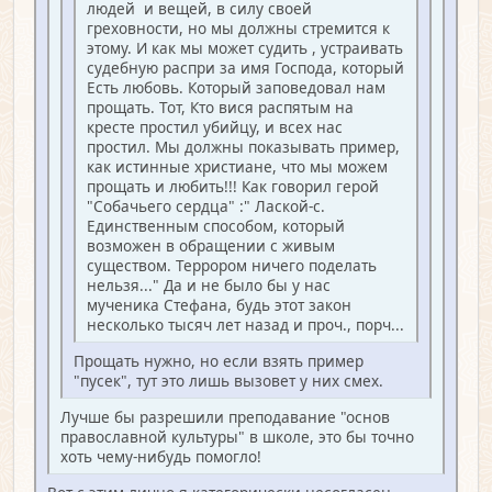
людей и вещей, в силу своей
греховности, но мы должны стремится к
этому. И как мы может судить , устраивать
судебную распри за имя Господа, который
Есть любовь. Который заповедовал нам
прощать. Тот, Кто вися распятым на
кресте простил убийцу, и всех нас
простил. Мы должны показывать пример,
как истинные христиане, что мы можем
прощать и любить!!! Как говорил герой
"Собачьего сердца" :" Лаской-с.
Единственным способом, который
возможен в обращении с живым
существом. Террором ничего поделать
нельзя..." Да и не было бы у нас
мученика Стефана, будь этот закон
несколько тысяч лет назад и проч., порч...
Прощать нужно, но если взять пример
"пусек", тут это лишь вызовет у них смех.
Лучше бы разрешили преподавание "основ
православной культуры" в школе, это бы точно
хоть чему-нибудь помогло!