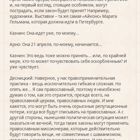
и, на первый взгляд, стоящие особняком, могут
пострадать, если закон будет принят? Например,
художники. Выставки – та же самая «Айконс» Марата
Гельмана, которая должна идти в Петербурге.
Казнин: Она идет уже, по-моему...
Арно: Она 21 апреля, по-моему, начинается...
Казнин: Это ведь тоже можно принять... или, по крайней
мере, кто-то может почувствовать себя оскорбленным? И
уже чувствует.
Десницкий: Наверное, у нас правоприменительная
практика – вещь исключительно гибкая и сложная. Но
опять же... Я сам православный, поэтому я неизбежно
думаю о том, как это отразится, прежде всего, на
православной церкви, православных людях. И мне
кажется, это могут быть очень серьезные репутационные
потери, когда все будут списывать на православных. А с
другой стороны, нынешняя политическая ситуация может
оказаться не вечной, тогда такие законы могут применять
православным миссионерам, которые действительно
будут говорить вещи, не совместимые с шаманизмом,
исламом, какими-то еще верованиями. И это очень