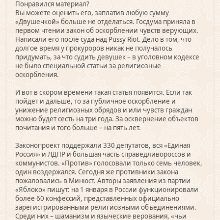
Понравился материал?
Вы можете оценить его, заплатив любую сумму
«Двушечкой» больше не отделаться. Госдума приняла в
первом чтении закон об оскорблении чувств верующих.
Написали его после суда над Pussy Riot. Дело в том, что
долгое время у прокуроров никак не получалось
придумать, за что судить девушек – в уголовном кодексе
не было специальной статьи за религиозные
оскорбления.
И вот в скором времени такая статья появится. Если так
пойдет и дальше, то за публичное оскорбление и
унижение религиозных обрядов и или чувств граждан
можно будет сесть на три года. За осквернение объектов
почитания и того больше – на пять лет.
Законопроект поддержали 330 депутатов, вся «Единая
Россия» и ЛДПР и большая часть справедливороссов и
коммунистов. «Против» голосовали только семь человек,
один воздержался. Сегодня же противники закона
пожаловались в Минюст. Авторы заявления из партии
«Яблоко» пишут: на 1 января в России функционировали
более 60 конфессий, представленных официально
зарегистрированными религиозными объединениями.
Среди них – шаманизм и языческие верования, «чьи