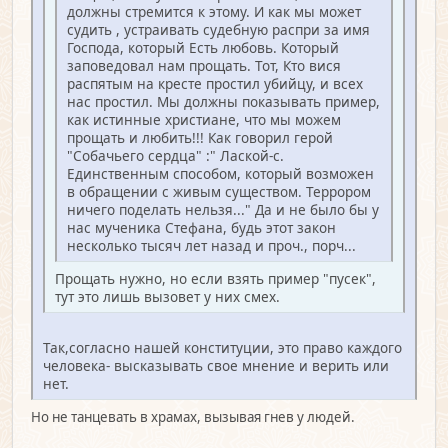
должны стремится к этому. И как мы может
судить , устраивать судебную распри за имя
Господа, который Есть любовь. Который
заповедовал нам прощать. Тот, Кто вися
распятым на кресте простил убийцу, и всех
нас простил. Мы должны показывать пример,
как истинные христиане, что мы можем
прощать и любить!!! Как говорил герой
"Собачьего сердца" :" Лаской-с.
Единственным способом, который возможен
в обращении с живым существом. Террором
ничего поделать нельзя..." Да и не было бы у
нас мученика Стефана, будь этот закон
несколько тысяч лет назад и проч., порч...
Прощать нужно, но если взять пример "пусек",
тут это лишь вызовет у них смех.
Так,согласно нашей конституции, это право каждого
человека- высказывать свое мнение и верить или
нет.
Но не танцевать в храмах, вызывая гнев у людей.