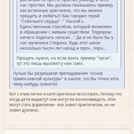
нас простил. Мы должны показывать пример,
как истинные христиане, что мы можем
прощать и любить!!! Как говорил герой
"Собачьего сердца" :" Лаской-с.
Единственным способом, который возможен
в обращении с живым существом. Террором
ничего поделать нельзя..." Да и не было бы у
нас мученика Стефана, будь этот закон
несколько тысяч лет назад и проч., порч...
Прощать нужно, но если взять пример "пусек",
тут это лишь вызовет у них смех.
Лучше бы разрешили преподавание "основ
православной культуры" в школе, это бы точно хоть
чему-нибудь помогло!
Вот с этим лично я категорически несогласен, потому что
когда дети вырастут они могут ее возненавидеть. Или
могут стать фарисееми - все знают практически, но не
знают духовно.