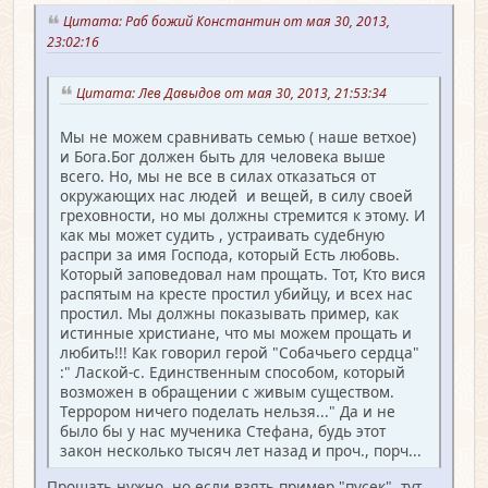
Цитата: Раб божий Константин от мая 30, 2013,
23:02:16
Цитата: Лев Давыдов от мая 30, 2013, 21:53:34
Мы не можем сравнивать семью ( наше ветхое)
и Бога.Бог должен быть для человека выше
всего. Но, мы не все в силах отказаться от
окружающих нас людей и вещей, в силу своей
греховности, но мы должны стремится к этому. И
как мы может судить , устраивать судебную
распри за имя Господа, который Есть любовь.
Который заповедовал нам прощать. Тот, Кто вися
распятым на кресте простил убийцу, и всех нас
простил. Мы должны показывать пример, как
истинные христиане, что мы можем прощать и
любить!!! Как говорил герой "Собачьего сердца"
:" Лаской-с. Единственным способом, который
возможен в обращении с живым существом.
Террором ничего поделать нельзя..." Да и не
было бы у нас мученика Стефана, будь этот
закон несколько тысяч лет назад и проч., порч...
Прощать нужно, но если взять пример "пусек", тут