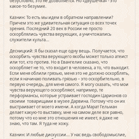
безусловно, это не дозволяется. Но «двушечка» - это
какое-то безумие.
Казнин: То есть мы идем в обратном направлении?
Причем это же удивительная ситуация со всех точек
зрения. Последний 20 век в России не просто
оскорблялись чувства верующих, а уничтожались
служители культа...
Десницкий: Я бы сказал еще одну вещь. Получается, что
оскорбить чувства верующего якобы может только атеист
или тот, кто против. Но в Евангелие сказано, что
оскорбляет не то, что входит в человека, а то, что выходит.
Если меня облили грязью, меня это не должно оскорблять,
если я начинаю поливать грязью – это оскорбительно, в
первую очередь, для меня самого. Я могу сказать, что мои
чувства верующего оскорбляют, например, те
перформансы, которые устраивает господин Царионов со
своими товарищами в музее Дарвина. Потому что он их
выстраивает от моего имени. А когда Марат Гельман
делает какую-то выставку, мне на самом деле все равно,
потому что ко мне это отношения не имеет, я даже не
знаю, что там. Я туда не хожу.
Казнин: И любые дискуссии... У нас ведь свободомыслие,