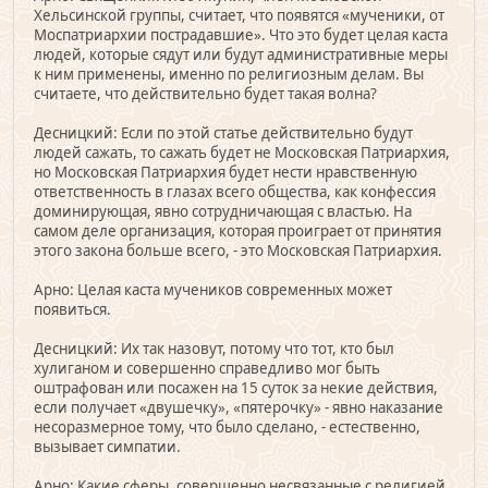
Хельсинской группы, считает, что появятся «мученики, от
Моспатриархии пострадавшие». Что это будет целая каста
людей, которые сядут или будут административные меры
к ним применены, именно по религиозным делам. Вы
считаете, что действительно будет такая волна?
Десницкий: Если по этой статье действительно будут
людей сажать, то сажать будет не Московская Патриархия,
но Московская Патриархия будет нести нравственную
ответственность в глазах всего общества, как конфессия
доминирующая, явно сотрудничающая с властью. На
самом деле организация, которая проиграет от принятия
этого закона больше всего, - это Московская Патриархия.
Арно: Целая каста мучеников современных может
появиться.
Десницкий: Их так назовут, потому что тот, кто был
хулиганом и совершенно справедливо мог быть
оштрафован или посажен на 15 суток за некие действия,
если получает «двушечку», «пятерочку» - явно наказание
несоразмерное тому, что было сделано, - естественно,
вызывает симпатии.
Арно: Какие сферы, совершенно несвязанные с религией