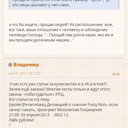
это лишь вызовет у них смех.
а что Вы ищете, прощая людей? Их расположение или,
все таки, ваше отношение к человеку и соблюдение
заповеди Господа. "...Прощай нам долги наши, яко же и
мы прощаем должникам нашим..."
Владимир
мая 31, 2013, 00:12:27
#16
У нас есть уже статьи за хулиганство и в УК и в КоАП.
Зачем ещё законы? Многие секты только и ждут этого
закона, чтобы судиться с РПЦ.
Вот статья на эту тему.
[spoiler]Религиовед Десницкий о «законе Pussy Riot»: если
начнут сажать, проиграет Московская Патриархия
21:09 09 апреля 2013 3802 12
Лайк рублём!
?