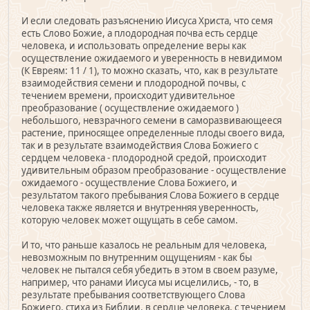
И если следовать разъяснению Иисуса Христа, что семя
есть Слово Божие, а плодородная почва есть сердце
человека, и использовать определение веры как
осуществление ожидаемого и уверенность в невидимом
(К Евреям: 11 / 1), то можно сказать, что, как в результате
взаимодействия семени и плодородной почвы, с
течением времени, происходит удивительное
преобразование ( осуществление ожидаемого )
небольшого, невзрачного семени в саморазвивающееся
растение, приносящее определенные плоды своего вида,
так и в результате взаимодействия Слова Божиего с
сердцем человека - плодородной средой, происходит
удивительным образом преобразование - осуществление
ожидаемого - осуществление Слова Божиего, и
результатом такого пребывания Слова Божиего в сердце
человека также является и внутренняя уверенность,
которую человек может ощущать в себе самом.
И то, что раньше казалось не реальным для человека,
невозможным по внутренним ощущениям - как бы
человек не пытался себя убедить в этом в своем разуме,
например, что ранами Иисуса мы исцелились, - то, в
результате пребывания соответствующего Слова
Божиего, стиха из Библии, в сердце человека, с течением