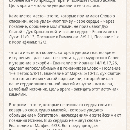
охраняется – то приходит враг и похищает Слово Божие.
Цель врага – чтобы не уверовали и не спаслись.
Каменистое место – это те, которые принимают Слово о
спасении, но не увлажняют почву – свое сердце – через
покаяние, орошение молитвами, не призывают Дух
Святой – Дух Христов войти в свое сердце – Евангелие от
Луки: 11/9-13, Послание к Римлянам: 8/9-11, Послание 1-е
к Коринфянам: 12/3,
- это то и есть тот корень, который удержит вас во время
искушения – даст силы не грешить, даст мудрости в Слове
и утешение в скорби – Евангелие от Иоанна: 14/16,17,26,
сделает непоколебимыми в гонениях за Слово – Послание
1- е Петра: 5/8-11, Евангелие от Марка: 5/10-12. Дух Святой
– это тот источник чистой воды жизни, который питает
ваше сердце живительной влагой изнутри – как ключ,
целебный источник. Цель врага – закидать этот источник
камнями.
В тернии – это те, которые не очищают сердца свои от
коварных слов, худых мыслей, - которые уводятся
обольщением богатством, наслаждениями житейскими от
познания Истины. В их сердцах не живут слова –
Евангелие от Матфея: 6/33. Бог предупреждает –