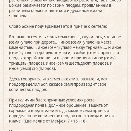
растениях, в различных плодах этих растений, так и Слово
Божие различается по своим плодам, проявлением в
различных областях плотской и духовной жизни
человека.
Слово Божие подчеркивает это в притче о сеятеле:
Вот вышел сеятель сеять семя свое..., случилось, что иное
(семя) упало при дороге..., иное (семя) упало на места
каменистые..., иное (семя) упало между тернием..., и иное
(семя) упало на добрую землю и, взойдя (семя), принесло
плод, который взошел и вырос, и принесло иное (семя)
тридцать (плодов), иное (семя) шестьдесят (плодов), и
иное (семя) сто (плодов).
Здесь говорится, что семена сеялись разные, и, как
предопределил Бог, каждое семя производит свое
количество плодов.
При наличии благоприятных условиях роста -
плодородная почва, должное орошение, защита от
сорняков и вредителей и т. д., каждое семя приносит
определенное количество плодов своего вида и никак
иначе - (Евангелие от Матфея: 7 / 16 - 18).