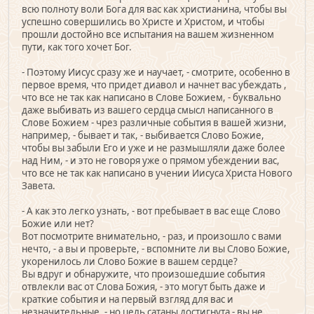
всю полноту воли Бога для вас как христианина, чтобы вы
успешно совершились во Христе и Христом, и чтобы
прошли достойно все испытания на вашем жизненном
пути, как того хочет Бог.
- Поэтому Иисус сразу же и научает, - смотрите, особенно в
первое время, что придет диавол и начнет вас убеждать ,
что все не так как написано в Слове Божием, - буквально
даже выбивать из вашего сердца смысл написанного в
Слове Божием - чрез различные события в вашей жизни,
например, - бывает и так, - выбивается Слово Божие,
чтобы вы забыли Его и уже и не размышляли даже более
над Ним, - и это не говоря уже о прямом убеждении вас,
что все не так как написано в учении Иисуса Христа Нового
Завета.
- А как это легко узнать, - вот пребывает в вас еще Слово
Божие или нет?
Вот посмотрите внимательно, - раз, и произошло с вами
нечто, - а вы и проверьте, - вспомните ли вы Слово Божие,
укоренилось ли Слово Божие в вашем сердце?
Вы вдруг и обнаружите, что произошедшие события
отвлекли вас от Слова Божия, - это могут быть даже и
краткие события и на первый взгляд для вас и
незначительные, - но цель сатаны достигнута - вы не