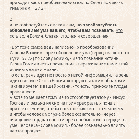
приводит вас к преобразованию вас по Слову Божию - к
Римлянам: 12 / 2 -
2
и
не сообразуйтесь с веком сим,
но преобразуйтесь
обновлением ума вашего, чтобы вам познавать,
что
есть воля Божия, благая, угодная и совершенная.
- Вот тоже самое ведь написано - о преобразовании
Словом Божием - чрез обновление ума (сердца вашего - от
Луки: 5 / 22) по Слову Божию, - и что познание истины
Слова Божия и есть проявление - переживание вами этой
истины в вашей жизни.
То есть, речь идет не просто о некой информации, - а речь
идет о истине Слова Божия, которую вы таким образом и
"активируете" в вашей жизни, - то есть, приносите плоды
праведности.
А вот что мешает этому и что способствует этому - Иисус
Господь и разъяснял сие на примерах разных почв в
притче о сеятеле, чтобы понятно было все это человеку, -
и чтобы человек мог уже более сознательно - через
очищение сердца своего и чрез пребывание в сердце - в
уме человека - Слова Божия, - более сознательно влиять
на этот процесс.