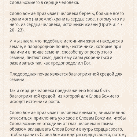
Слова Божиего в сердце человека.
Слово Божие призывает человека беречь, больше всего
хранимого (на земле) хранить сердце свое, потому что из
него, из сердца человека, источники жизни (Притчи: 4 /
20 - 23).
И мы знаем, что подобные источники жизни находятся в
земле, в плодородной почве, - источники, которые при
наличии в почве семени, способствуют росту этого
семени, питают семя, дают ему силы укорениться и
развиваться так, как предопределил Бог.
Плодородная почва является благоприятной средой для
семени.
Так и сердце человека предназначено Богом быть
благоприятной средой, из которой для Слова Божиего
исходят источники роста.
Слово Божие призывает человека внимать, внимательно
относиться, приклонять ухо свое к Словам Божиим, чтобы
Слова Божии не отходили от глаз человека и таким
образом вкладывать Слова Божии внутрь сердца своего,
чтобы хранить Слова Божии внутри сердца своего, потому