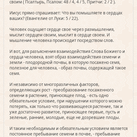
своим ( Псалтырь, Псалом: 48 / 4, 4 / 5, Притчи: 2 / 2 ).
Иисус прямо спрашивает: Что вы помышляете в сердцах
ваших? (Евангелие от Луки: 5 / 22).
Человек ощущает сердце свое через размышления,
мыслит сердцем своим, мыслит в сердце своем. И
мышление человека происходит посредством слов.
И вот, для разъяснения взаимодействия Слова Божиего и
сердца человека, взят образ взаимодействия семени и
земли - плодородной почвы, в которую посажено семя,
полезное для человека, - образ почвы, содержащей такое
семя.
И независимо от многоразличных факторов,
определяющих рост - преобразование посаженного
семени в растение, приносящее плод, - есть одно
обязательное условие, при нарушении которого можно
потерять, как только что развивающееся растение, так и
уже достаточно развитое, приносящее первые, пусть и
зеленые, ранние, молодые, еще не дозревшие плоды.
И таким необходимым и обязательным условием является
постоянное пребывание семени в почве, - пребывание