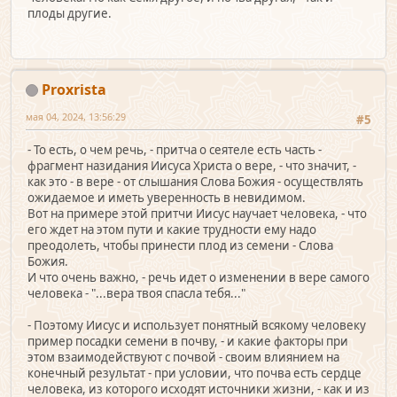
плоды другие.
Proxrista
мая 04, 2024, 13:56:29
#5
- То есть, о чем речь, - притча о сеятеле есть часть -
фрагмент назидания Иисуса Христа о вере, - что значит, -
как это - в вере - от слышания Слова Божия - осуществлять
ожидаемое и иметь уверенность в невидимом.
Вот на примере этой притчи Иисус научает человека, - что
его ждет на этом пути и какие трудности ему надо
преодолеть, чтобы принести плод из семени - Слова
Божия.
И что очень важно, - речь идет о изменении в вере самого
человека - "...вера твоя спасла тебя..."
- Поэтому Иисус и использует понятный всякому человеку
пример посадки семени в почву, - и какие факторы при
этом взаимодействуют с почвой - своим влиянием на
конечный результат - при условии, что почва есть сердце
человека, из которого исходят источники жизни, - как и из