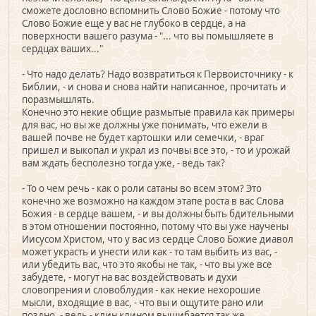
сможете дословно вспомнить Слово Божие - потому что
Слово Божие еще у вас не глубоко в сердце, а на
поверхности вашего разума - "... что вы помышляете в
сердцах ваших..."
- Что надо делать? Надо возвратиться к Первоисточнику - к
Библии, - и снова и снова найти написанное, прочитать и
поразмышлять.
Конечно это некие общие размытые правила как примеры
для вас, но вы же должны уже понимать, что ежели в
вашей почве не будет картошки или семечки, - враг
пришел и выкопал и украл из почвы все это, - то и урожай
вам ждать бесполезно тогда уже, - ведь так?
- То о чем речь - как о роли сатаны во всем этом? Это
конечно же возможно на каждом этапе роста в вас Слова
Божия - в сердце вашем, - и вы должны быть бдительными
в этом отношении постоянно, потому что вы уже научены
Иисусом Христом, что у вас из сердце Слово Божие диавол
может украсть и унести или как - то там выбить из вас, -
или убедить вас, что это якобы не так, - что вы уже все
забудете, - могут на вас воздействовать и духи
словопрения и словоблудия - как некие нехорошие
мысли, входящие в вас, - что вы и ощутите рано или
поздно, - ведь - клин клином вышибается так же...