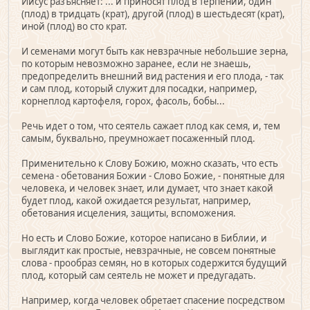
Иисус разъясняет: ... и приносят плод в терпении, один
(плод) в тридцать (крат), другой (плод) в шестьдесят (крат),
иной (плод) во сто крат.
И семенами могут быть как невзрачные небольшие зерна,
по которым невозможно заранее, если не знаешь,
предопределить внешний вид растения и его плода, - так
и сам плод, который служит для посадки, например,
корнеплод картофеля, горох, фасоль, бобы...
Речь идет о том, что сеятель сажает плод как семя, и, тем
самым, буквально, преумножает посаженный плод.
Применительно к Слову Божию, можно сказать, что есть
семена - обетования Божии - Слово Божие, - понятные для
человека, и человек знает, или думает, что знает какой
будет плод, какой ожидается результат, например,
обетования исцеления, защиты, вспоможения.
Но есть и Слово Божие, которое написано в Библии, и
выглядит как простые, невзрачные, не совсем понятные
слова - прообраз семян, но в которых содержится будущий
плод, который сам сеятель не может и предугадать.
Например, когда человек обретает спасение посредством