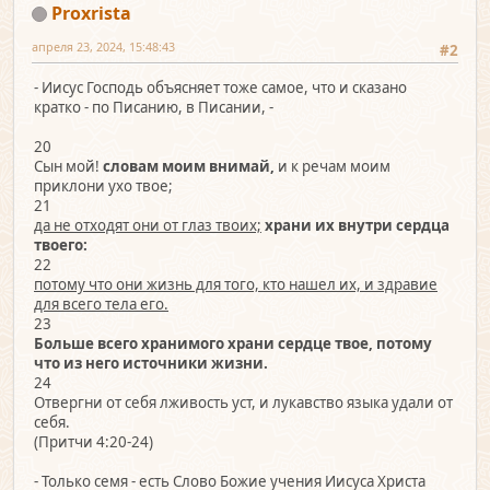
Proxrista
апреля 23, 2024, 15:48:43
#2
- Иисус Господь объясняет тоже самое, что и сказано
кратко - по Писанию, в Писании, -
20
Сын мой!
словам моим внимай,
и к речам моим
приклони ухо твое;
21
да не отходят они от глаз твоих;
храни их внутри сердца
твоего:
22
потому что они жизнь для того, кто нашел их, и здравие
для всего тела его.
23
Больше всего хранимого храни сердце твое, потому
что из него источники жизни.
24
Отвергни от себя лживость уст, и лукавство языка удали от
себя.
(Притчи 4:20-24)
- Только семя - есть Слово Божие учения Иисуса Христа