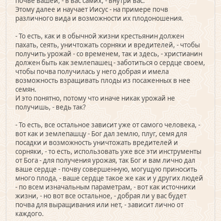
почве вашей, - в вас самих, - внутри вас.
Этому далее и научает Иисус - на примере почв
различного вида и возможности их плодоношения.
- То есть, как и в обычной жизни крестьянин должен
пахать, сеять, уничтожать сорняки и вредителей, - чтобы
получить урожай - со временем, так и здесь, - христианин
должен быть как землепашец - заботиться о сердце своем,
чтобы почва получилась у него добрая и имела
возможность взращивать плоды из посаженных в нее
семян.
И это понятно, потому что иначе никак урожай не
получишь, - ведь так?
- То есть, все остальное зависит уже от самого человека, -
вот как и землепашцу - Бог дал землю, плуг, семя для
посадки и возможность уничтожать вредителей и
сорняки, - то есть, использовать уже все эти инструменты
от Бога - для получения урожая, так Бог и вам лично дал
ваше сердце - почву совершенную, могущую приносить
много плода, - ваше сердце такое же как и у других людей
- по всем изначальным параметрам, - вот как источники
жизни, - но вот все остальное, - добрая ли у вас будет
почва для выращивания или нет, - зависит лично от
каждого.