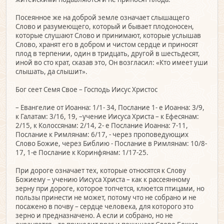
Посеянное же на доброй земле означает слышащего
Слово и разумеющего, который и бывает плодоносен,
которые слушают Слово и принимают, которые услышав
Слово, хранят его в добром и чистом сердце и приносят
плод в терпении, один в тридцать, другой в шестьдесят,
иной во сто крат, сказав это, Он возгласил: «Кто имеет уши
слышать, да слышит».
Бог сеет Семя Свое – Господь Иисус Христос
– Евангелие от Иоанна: 1/1- 34, Послание 1- е Иоанна: 3/9,
к Галатам: 3/16, 19, –учение Иисуса Христа – к Ефесянам:
2/15, к Колоссянам: 2/14, 2- е Послание Иоанна: 7-11,
Послание к Римлянам: 6/17, - через проповедующих
Слово Божие, через Библию - Послание в Римлянам: 10/8-
17, 1-е Послание к Коринфянам: 1/17-25.
При дороге означает тех, которые относятся к Слову
Божиему – учению Иисуса Христа – как к рассеянному
зерну при дороге, которое топчется, клюется птицами, но
пользы принести не может, потому что не собрано и не
посажено в почву – сердце человека, для которого это
зерно и предназначено. А если и собрано, но не