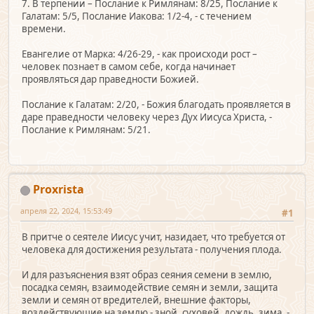
7. В терпении – Послание к Римлянам: 8/25, Послание к
Галатам: 5/5, Послание Иакова: 1/2-4, - с течением
времени.
Евангелие от Марка: 4/26-29, - как происходи рост –
человек познает в самом себе, когда начинает
проявляться дар праведности Божией.
Послание к Галатам: 2/20, - Божия благодать проявляется в
даре праведности человеку через Дух Иисуса Христа, -
Послание к Римлянам: 5/21.
Proxrista
апреля 22, 2024, 15:53:49
#1
В притче о сеятеле Иисус учит, назидает, что требуется от
человека для достижения результата - получения плода.
И для разъяснения взят образ сеяния семени в землю,
посадка семян, взаимодействие семян и земли, защита
земли и семян от вредителей, внешние факторы,
воздействующие на землю - зной, суховей, дождь, зима, -