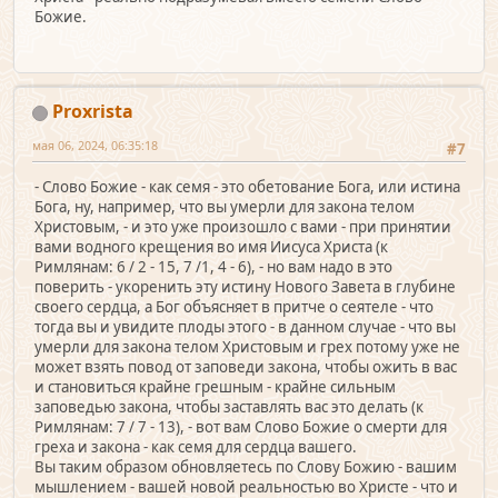
Божие.
Proxrista
мая 06, 2024, 06:35:18
#7
- Слово Божие - как семя - это обетование Бога, или истина
Бога, ну, например, что вы умерли для закона телом
Христовым, - и это уже произошло с вами - при принятии
вами водного крещения во имя Иисуса Христа (к
Римлянам: 6 / 2 - 15, 7 /1, 4 - 6), - но вам надо в это
поверить - укоренить эту истину Нового Завета в глубине
своего сердца, а Бог объясняет в притче о сеятеле - что
тогда вы и увидите плоды этого - в данном случае - что вы
умерли для закона телом Христовым и грех потому уже не
может взять повод от заповеди закона, чтобы ожить в вас
и становиться крайне грешным - крайне сильным
заповедью закона, чтобы заставлять вас это делать (к
Римлянам: 7 / 7 - 13), - вот вам Слово Божие о смерти для
греха и закона - как семя для сердца вашего.
Вы таким образом обновляетесь по Слову Божию - вашим
мышлением - вашей новой реальностью во Христе - что и