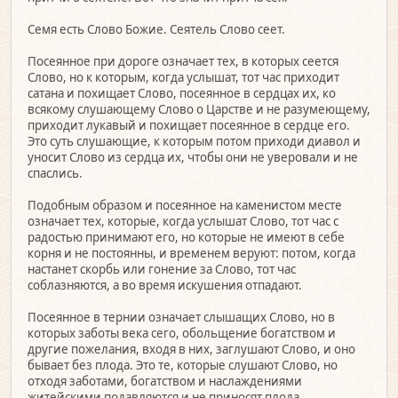
Семя есть Слово Божие. Сеятель Слово сеет.
Посеянное при дороге означает тех, в которых сеется
Слово, но к которым, когда услышат, тот час приходит
сатана и похищает Слово, посеянное в сердцах их, ко
всякому слушающему Слово о Царстве и не разумеющему,
приходит лукавый и похищает посеянное в сердце его.
Это суть слушающие, к которым потом приходи диавол и
уносит Слово из сердца их, чтобы они не уверовали и не
спаслись.
Подобным образом и посеянное на каменистом месте
означает тех, которые, когда услышат Слово, тот час с
радостью принимают его, но которые не имеют в себе
корня и не постоянны, и временем веруют: потом, когда
настанет скорбь или гонение за Слово, тот час
соблазняются, а во время искушения отпадают.
Посеянное в тернии означает слышащих Слово, но в
которых заботы века сего, обольщение богатством и
другие пожелания, входя в них, заглушают Слово, и оно
бывает без плода. Это те, которые слушают Слово, но
отходя заботами, богатством и наслаждениями
житейскими подавляются и не приносят плода.