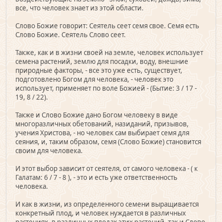
все, что человек знает из этой области.
Слово Божие говорит: Сеятель сеет семя свое. Семя есть
Слово Божие. Сеятель Слово сеет.
Также, как и в жизни своей на земле, человек использует
семена растений, землю для посадки, воду, внешние
природные факторы, - все это уже есть, существует,
подготовлено Богом для человека, - человек это
использует, применяет по воле Божией - (Бытие: 3 / 17 -
19, 8 / 22).
Также и Слово Божие дано Богом человеку в виде
многоразличных обетований, назиданий, призывов,
учения Христова, - но человек сам выбирает семя для
сеяния, и, таким образом, семя (Слово Божие) становится
своим для человека.
И этот выбор зависит от сеятеля, от самого человека - ( к
Галатам: 6 / 7 - 8 ), - это и есть уже ответственность
человека.
И как в жизни, из определенного семени выращивается
конкретный плод, и человек нуждается в различных