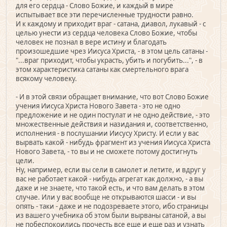
для его сердца - Слово Божие, и каждый в мире
испытывает все эти перечисленные трудности равно.
И к каждому и приходит враг - сатана, диавол, лукавый - с
целью унести из сердца человека Слово Божие, чтобы
человек не познал в вере истину и благодать
произошедшие чрез Иисуса Христа, - в этом цель сатаны -
"...враг приходит, чтобы украсть, убить и погубить...", - в
этом характеристика сатаны как смертельного врага
всякому человеку.
- И в этой связи обращает внимание, что вот Слово Божие
учения Иисуса Христа Нового Завета - это не одно
предложение и не один постулат и не одно действие, - это
множественные действия и назидания и, соответственно,
исполнения - в послушании Иисусу Христу. И если у вас
вырвать какой - нибудь фрагмент из учения Иисуса Христа
Нового Завета, - то вы и не сможете потому достигнуть
цели.
Ну, например, если вы сели в самолет и летите, и вдруг у
вас не работает какой - нибудь агрегат как должно, - а вы
даже и не знаете, что такой есть, и что вам делать в этом
случае. Или у вас вообще не открываются шасси - и вы
опять - таки - даже и не подозреваете этого, ибо страницы
из вашего учебника об этом были вырваны сатаной, а вы
не побеспокоились прочесть все еще и еще раз и узнать