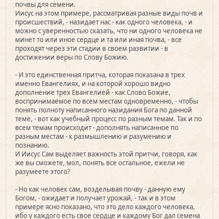
почвы для семени.
Иисус на этом примере, рассматривая разные виды почв и
происшествий, - назидает нас - как одного человека, - и
можно с уверенностью сказать, что ни одного человека не
минет то или иное сердце и та или иная почва, - все
проходят через эти стадии в своем развитии - в
достижении веры по Слову Божию.
- И это единственная притча, которая показана в трех
именно Евангелиях, и на которой хорошо видно
дополнение трех Евангелией - как Слово Божие,
воспринимаемое по всем местам одновременно, - чтобы
понять полноту написанного назидания Бога по данной
теме, - вот как учебный процесс по разным темам. Так и по
всем темам происходит - дополнять написанное по
разным местам - к размышлению и разумению и
познанию.
И Иисус Сам выделяет важность этой притчи, говоря, как
же вы сможете, мол, понять все остальное, ежели не
разумеете этого?
- Но как человек сам, возделывая почву - данную ему
Богом, - ожидает и получает урожай, - так и в этом
примере ясно показано, что это дело каждого человека,
ибо у каждого есть свое сердце и каждому Бог дал семена