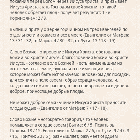
покаяния перед Богом через Иисуса Христа, и призывает
Иисуса Христа стать Господом своей жизни, то такой
человек обретает плод - получает результат: 1 - е
Коринфянам: 2 / 9.
Выпиши притчу о зерне горчичном из трех Евангелей по
отдельности и совмести все вместе (Евангелие от Матфея:
13 / 31 - 32, от Марка: 4 / 30 - 32, от Луки: 13 / 18 - 19).
Слово Божие - откровение Иисуса Христа, обетования
Божии во Христе Иисусе, благословения Божии во Христе
Иисусе, - согласно воле Божией, - есть наименьшим из
всех семян на земле, буквально не имеющим веса,
которое может быть используемо человеком для посадки,
для сеяния на поле своем - образ сердца человека, и,
когда такое семя вырастает, то оно превращается в дерево
доброе, приносящее добрые плоды.
Не может доброе семя - учение Иисуса Христа приносить
плоды худые - (Евангелие от Матфея: 7 / 17 - 18).
Слово Божие многократно говорит, что человек
помышляет в сердце своем ( Бытие: 6 / 5, Псалтырь,
Псалом: 18 / 15, Евангелие от Марка: 2 / 6, от Луки: 9 / 47, 3
/ 15, Притчи: 20 / 5 ), размышляет, разумеет сердцем