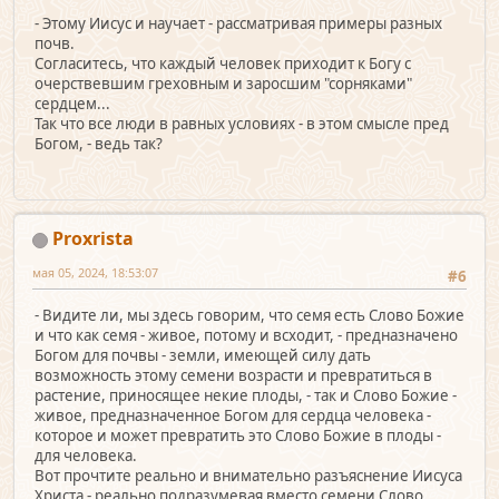
- Этому Иисус и научает - рассматривая примеры разных
почв.
Согласитесь, что каждый человек приходит к Богу с
очерствевшим греховным и заросшим "сорняками"
сердцем...
Так что все люди в равных условиях - в этом смысле пред
Богом, - ведь так?
Proxrista
мая 05, 2024, 18:53:07
#6
- Видите ли, мы здесь говорим, что семя есть Слово Божие
и что как семя - живое, потому и всходит, - предназначено
Богом для почвы - земли, имеющей силу дать
возможность этому семени возрасти и превратиться в
растение, приносящее некие плоды, - так и Слово Божие -
живое, предназначенное Богом для сердца человека -
которое и может превратить это Слово Божие в плоды -
для человека.
Вот прочтите реально и внимательно разъяснение Иисуса
Христа - реально подразумевая вместо семени Слово