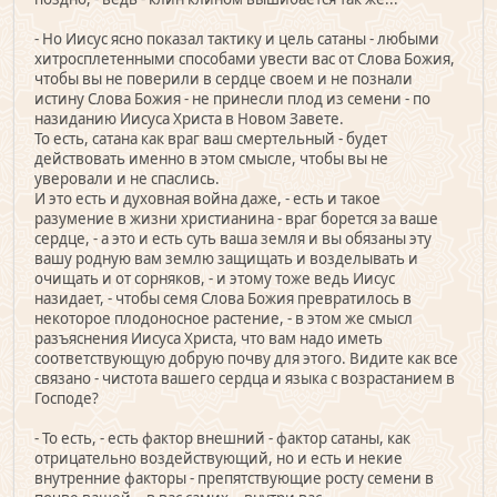
- Но Иисус ясно показал тактику и цель сатаны - любыми
хитросплетенными способами увести вас от Слова Божия,
чтобы вы не поверили в сердце своем и не познали
истину Слова Божия - не принесли плод из семени - по
назиданию Иисуса Христа в Новом Завете.
То есть, сатана как враг ваш смертельный - будет
действовать именно в этом смысле, чтобы вы не
уверовали и не спаслись.
И это есть и духовная война даже, - есть и такое
разумение в жизни христианина - враг борется за ваше
сердце, - а это и есть суть ваша земля и вы обязаны эту
вашу родную вам землю защищать и возделывать и
очищать и от сорняков, - и этому тоже ведь Иисус
назидает, - чтобы семя Слова Божия превратилось в
некоторое плодоносное растение, - в этом же смысл
разъяснения Иисуса Христа, что вам надо иметь
соответствующую добрую почву для этого. Видите как все
связано - чистота вашего сердца и языка с возрастанием в
Господе?
- То есть, - есть фактор внешний - фактор сатаны, как
отрицательно воздействующий, но и есть и некие
внутренние факторы - препятствующие росту семени в