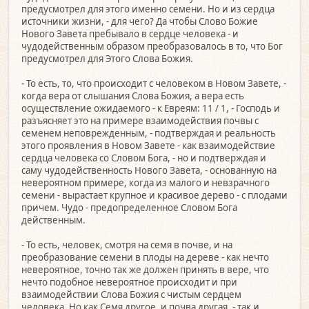
предусмотрел для этого именно семени. Но и из сердца
источники жизни, - для чего? Да чтобы Слово Божие
Нового Завета пребывало в сердце человека - и
чудодейственным образом преобразовалось в то, что Бог
предусмотрел для Этого Слова Божия.
- То есть, то, что происходит с человеком в Новом Завете, -
когда вера от слышания Слова Божия, а вера есть
осуществление ожидаемого - к Евреям: 11 / 1, - Господь и
разъясняет это на примере взаимодействия почвы с
семенем неповрежденным, - подтверждая и реальность
этого проявления в Новом Завете - как взаимодействие
сердца человека со Словом Бога, - но и подтверждая и
саму чудодейственность Нового Завета, - основанную на
невероятном примере, когда из малого и невзрачного
семени - вырастает крупное и красивое дерево - с плодами
причем. Чудо - предопределенное Словом Бога
действенным.
- То есть, человек, смотря на семя в почве, и на
преобразование семени в плоды на дереве - как нечто
невероятное, точно так же должен принять в вере, что
нечто подобное невероятное происходит и при
взаимодействии Слова Божия с чистым сердцем
человека. Но как Семя другое, и почва другая, - так и