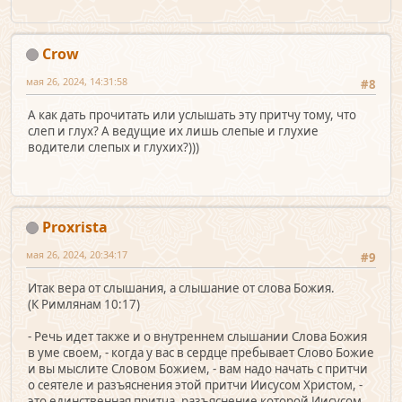
Crow
мая 26, 2024, 14:31:58
#8
А как дать прочитать или услышать эту притчу тому, что
слеп и глух? А ведущие их лишь слепые и глухие
водители слепых и глухих?)))
Proxrista
мая 26, 2024, 20:34:17
#9
Итак вера от слышания, а слышание от слова Божия.
(К Римлянам 10:17)
- Речь идет также и о внутреннем слышании Слова Божия
в уме своем, - когда у вас в сердце пребывает Слово Божие
и вы мыслите Словом Божием, - вам надо начать с притчи
о сеятеле и разъяснения этой притчи Иисусом Христом, -
это единственная притча, разъяснение которой Иисусом