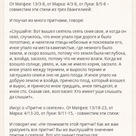
От Матфея: 13/3-8, от Марка: 4/3-8, от Луки: 8/5-8 –
совместим эти стихи из трех Евангелией:
И поучал их много притчами, говоря:
«Слушайте: Вот вышел сеятель сеять семя свое, и когда он
сеял, случилось, что иное упало при дороге и было
потоптано, и налетели птицы небесные и поклевали его,
иное упало на места каменистые, где немного было
земли, и скоро взошло, потому что земля была неглубока,
и, взойдя, засохло, потому что не имело влаги. Когда же
взошло солнце, увяло, и, как не имело корня, засохло. А
иное упало между тернием, и выросло терние и
заглушило семя и оно не дало плода. И иное упало на
добрую землю и взойдя, принесло плод, который взошел
и вырос, и принесло иное тридцать, иное пятьдесят, и
иное сто. Сказав сие, возгласил: Кто имеет уши слышать
да слышит».
Иисус о «Притче о сеятеле». От Матфея: 13/18-23, от
Марка: 4/13-20, от Луки: 8/11-15, - совместим эти стихи:
И говорит им: «Не понимаете этой притчи? Как же вам
уразуметь все притчи? Вы же выслушайте значение
притчи о сеятеле. Вот что значит притча сея: