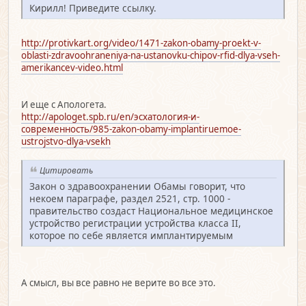
Кирилл! Приведите ссылку.
http://protivkart.org/video/1471-zakon-obamy-proekt-v-
oblasti-zdravoohraneniya-na-ustanovku-chipov-rfid-dlya-vseh-
amerikancev-video.html
И еще с Апологета.
http://apologet.spb.ru/en/эсхатология-и-
современность/985-zakon-obamy-implantiruemoe-
ustrojstvo-dlya-vsekh
Цитировать
Закон о здравоохранении Обамы говорит, что
некоем параграфе, раздел 2521, стр. 1000 -
правительство создаст Национальное медицинское
устройство регистрации устройства класса II,
которое по себе является имплантируемым
А смысл, вы все равно не верите во все это.