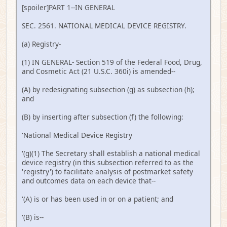
[spoiler]PART 1--IN GENERAL
SEC. 2561. NATIONAL MEDICAL DEVICE REGISTRY.
(a) Registry-
(1) IN GENERAL- Section 519 of the Federal Food, Drug,
and Cosmetic Act (21 U.S.C. 360i) is amended--
(A) by redesignating subsection (g) as subsection (h);
and
(B) by inserting after subsection (f) the following:
'National Medical Device Registry
'(g)(1) The Secretary shall establish a national medical
device registry (in this subsection referred to as the
'registry') to facilitate analysis of postmarket safety
and outcomes data on each device that--
'(A) is or has been used in or on a patient; and
'(B) is--