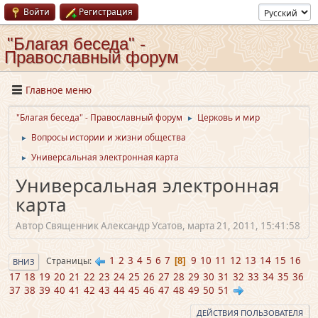
Войти
Регистрация
"Благая беседа" -
Православный форум
Главное меню
"Благая беседа" - Православный форум
Церковь и мир
►
Вопросы истории и жизни общества
►
Универсальная электронная карта
►
Универсальная электронная
карта
Автор Священник Александр Усатов, марта 21, 2011, 15:41:58
1
2
3
4
5
6
7
9
10
11
12
13
14
15
16
Страницы
8
ВНИЗ
17
18
19
20
21
22
23
24
25
26
27
28
29
30
31
32
33
34
35
36
37
38
39
40
41
42
43
44
45
46
47
48
49
50
51
ДЕЙСТВИЯ ПОЛЬЗОВАТЕЛЯ