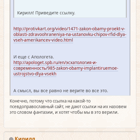
Кирилл! Приведите ссылку.
http://protivkart.org/video/1471-zakon-obamy-proekt-v-
oblasti-zdravoohraneniya-na-ustanovku-chipov-rfid-dlya-
vseh-amerikancev-video.html
И еще с Апологета.
http://apologet.spb.ru/en/эсхатология-и-
современность/985-zakon-obamy-implantiruemoe-
ustrojstvo-dlya-vsekh
А смысл, вы все равно не верите во все это.
Конечно, потому что ссылка на какой-то
псевдоправославный сайт, не дают ссылки на их назовем
это словом фантазии, и хотят чтобы мы в это верили.
Кирилл