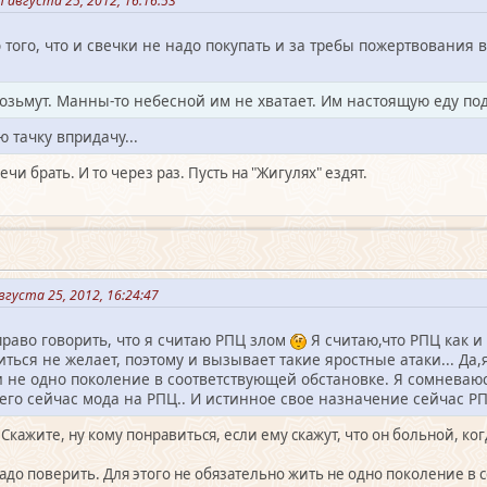
августа 25, 2012, 16:16:53
 того, что и свечки не надо покупать и за требы пожертвования в
озьмут. Манны-то небесной им не хватает. Им настоящую еду по
 тачку впридачу...
и брать. И то через раз. Пусть на "Жигулях" ездят.
густа 25, 2012, 16:24:47
право говорить, что я считаю РПЦ злом
Я считаю,что РПЦ как и
иться не желает, поэтому и вызывает такие яростные атаки... Да
 не одно поколение в соответствующей обстановке. Я сомневаю
сего сейчас мода на РПЦ.. И истинное свое назначение сейчас Р
 Скажите, ну кому понравиться, если ему скажут, что он больной, ко
до поверить. Для этого не обязательно жить не одно поколение в 