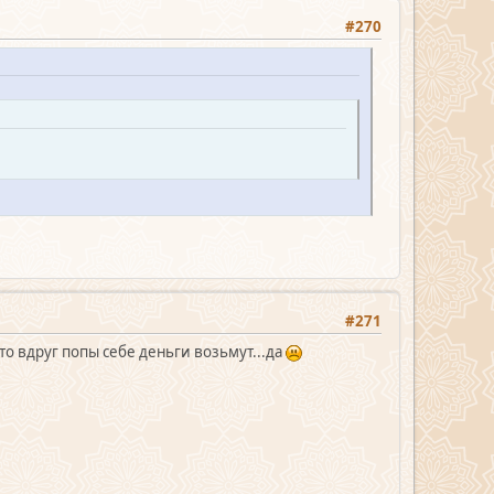
#270
#271
 то вдруг попы себе деньги возьмут...да