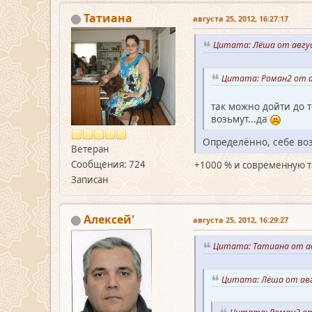
Татиана
августа 25, 2012, 16:27:17
Цитата: Лёша от авгус
Цитата: Роман2 от ав
так можно дойти до т
возьмут...да
Определённо, себе воз
Ветеран
Сообщения: 724
+1000 % и современную та
Записан
Алексей'
августа 25, 2012, 16:29:27
Цитата: Татиана от ав
Цитата: Лёша от авг