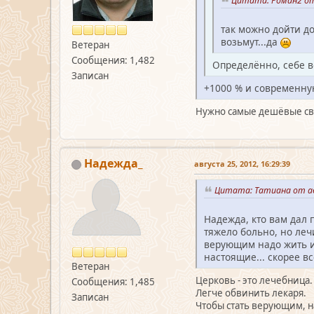
Цитата: Роман2 от 
так можно дойти до
возьмут...да
Ветеран
Сообщения: 1,482
Определённо, себе в
Записан
+1000 % и современную
Нужно самые дешёвые свеч
Надежда_
августа 25, 2012, 16:29:39
Цитата: Татиана от ав
Надежда, кто вам дал 
тяжело больно, но леч
верующим надо жить и
настоящие... скорее в
Ветеран
Церковь - это лечебница.
Сообщения: 1,485
Легче обвинить лекаря.
Записан
Чтобы стать верующим, на