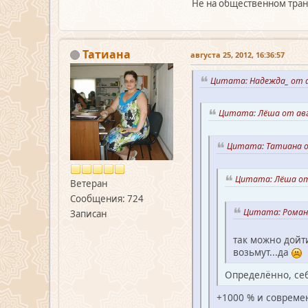
Не на общественном транс
Татиана
августа 25, 2012, 16:36:57
Цитата: Надежда_ от а
Цитата: Лёша от авг
Цитата: Татиана от
Цитата: Лёша от 
Ветеран
Сообщения: 724
Цитата: Роман2
Записан
так можно дойти
возьмут...да
Определённо, себ
+1000 % и современ