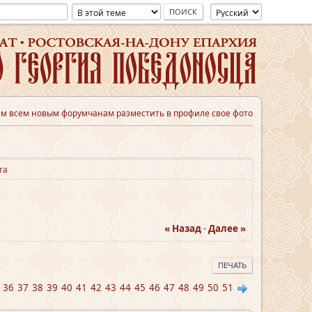
м всем новым форумчанам разместить в профиле свое фото
та
« Назад
-
Далее »
ПЕЧАТЬ
36
37
38
39
40
41
42
43
44
45
46
47
48
49
50
51