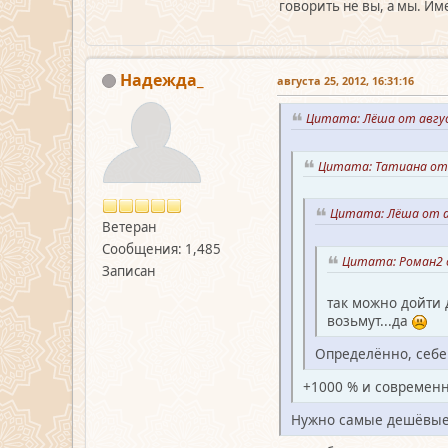
говорить не вы, а мы. Име
Надежда_
августа 25, 2012, 16:31:16
Цитата: Лёша от авгус
Цитата: Татиана от 
Цитата: Лёша от ав
Ветеран
Сообщения: 1,485
Цитата: Роман2 о
Записан
так можно дойти 
возьмут...да
Определённо, себе
+1000 % и современн
Нужно самые дешёвые с