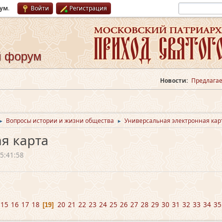
рум
.
Войти
Регистрация
й форум
Новости:
Предлагае
Вопросы истории и жизни общества
Универсальная электронная кар
►
►
я карта
5:41:58
15
16
17
18
20
21
22
23
24
25
26
27
28
29
30
31
32
33
34
35
19