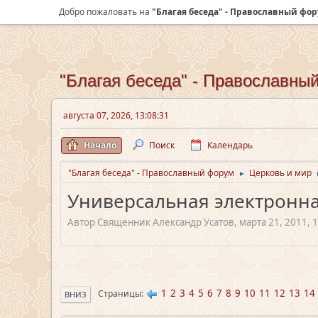
Добро пожаловать на
"Благая беседа" - Православный фо
"Благая беседа" - Православны
августа 07, 2026, 13:08:31
Начало
Поиск
Календарь
"Благая беседа" - Православный форум
Церковь и мир
►
Универсальная электронна
Автор Священник Александр Усатов, марта 21, 2011, 1
1
2
3
4
5
6
7
8
9
10
11
12
13
14
Страницы
ВНИЗ