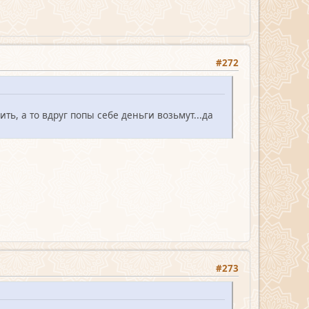
#272
ть, а то вдруг попы себе деньги возьмут...да
#273