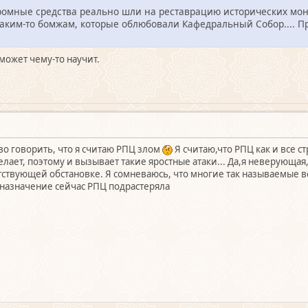
ромные средства реально шли на реставрацию исторических мон
аким-то бомжам, которые облюбовали Кафедральный Собор.... Пр
 может чему-то научит.
во говорить, что я считаю РПЦ злом
Я считаю,что РПЦ как и все с
елает, поэтому и вызывает такие яростные атаки... Да,я неверующая
тствующей обстановке. Я сомневаюсь, что многие так называемые ве
е назначение сейчас РПЦ подрастеряла