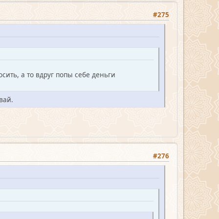
#275
осить, а то вдруг попы себе деньги
вай.
#276