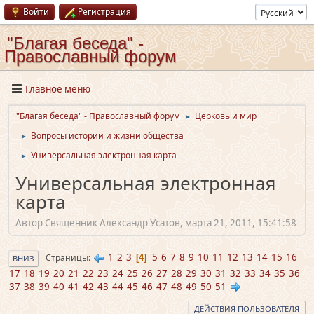
Войти
Регистрация
"Благая беседа" -
Православный форум
Главное меню
"Благая беседа" - Православный форум
Церковь и мир
►
Вопросы истории и жизни общества
►
Универсальная электронная карта
►
Универсальная электронная
карта
Автор Священник Александр Усатов, марта 21, 2011, 15:41:58
1
2
3
5
6
7
8
9
10
11
12
13
14
15
16
Страницы
4
ВНИЗ
17
18
19
20
21
22
23
24
25
26
27
28
29
30
31
32
33
34
35
36
37
38
39
40
41
42
43
44
45
46
47
48
49
50
51
ДЕЙСТВИЯ ПОЛЬЗОВАТЕЛЯ