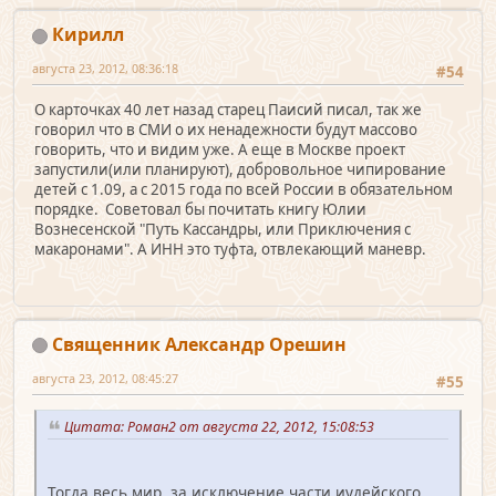
Кирилл
августа 23, 2012, 08:36:18
#54
О карточках 40 лет назад старец Паисий писал, так же
говорил что в СМИ о их ненадежности будут массово
говорить, что и видим уже. А еще в Москве проект
запустили(или планируют), добровольное чипирование
детей с 1.09, а с 2015 года по всей России в обязательном
порядке. Советовал бы почитать книгу Юлии
Вознесенской "Путь Кассандры, или Приключения с
макаронами". А ИНН это туфта, отвлекающий маневр.
Священник Александр Орешин
августа 23, 2012, 08:45:27
#55
Цитата: Роман2 от августа 22, 2012, 15:08:53
Тогда весь мир, за исключение части иудейского