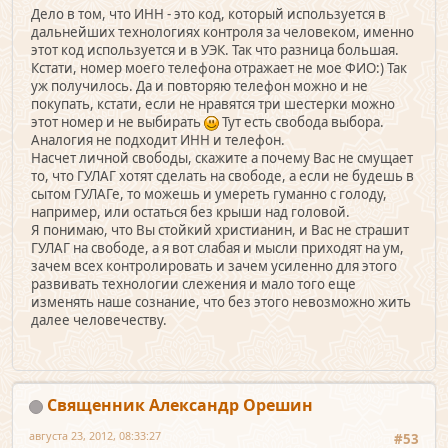
Дело в том, что ИНН - это код, который используется в
дальнейших технологиях контроля за человеком, именно
этот код используется и в УЭК. Так что разница большая.
Кстати, номер моего телефона отражает не мое ФИО:) Так
уж получилось. Да и повторяю телефон можно и не
покупать, кстати, если не нравятся три шестерки можно
этот номер и не выбирать
Тут есть свобода выбора.
Аналогия не подходит ИНН и телефон.
Насчет личной свободы, скажите а почему Вас не смущает
то, что ГУЛАГ хотят сделать на свободе, а если не будешь в
сытом ГУЛАГе, то можешь и умереть гуманно с голоду,
например, или остаться без крыши над головой.
Я понимаю, что Вы стойкий христианин, и Вас не страшит
ГУЛАГ на свободе, а я вот слабая и мысли приходят на ум,
зачем всех контролировать и зачем усиленно для этого
развивать технологии слежения и мало того еще
изменять наше сознание, что без этого невозможно жить
далее человечеству.
Священник Александр Орешин
августа 23, 2012, 08:33:27
#53