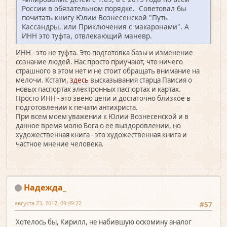
России в обязательном порядке. Советовал бы
почитать книгу Юлии Вознесенской "Путь
Кассандры, или Приключения с макаронами". А
ИНН это туфта, отвлекающий маневр.
ИНН - это не туфта. Это подготовка базы и изменение
сознание людей. Нас просто приучают, что ничего
страшного в этом нет и не стоит обращать внимание на
мелочи. Кстати,
здесь
высказывания старца Паисия о
новых паспортах электронных паспортах и картах.
Просто ИНН - это звено цепи и достаточно близкое в
подготовлении к печати антихриста.
При всем моем уважении к Юлии Вознесенской и в
данное время молю Бога о ее выздоровлении, но
художественная книга - это художественная книга и
частное мнение человека.
Надежда_
августа 23, 2012, 09:49:22
#57
Хотелось бы, Кирилл, не набившую оскомину аналог