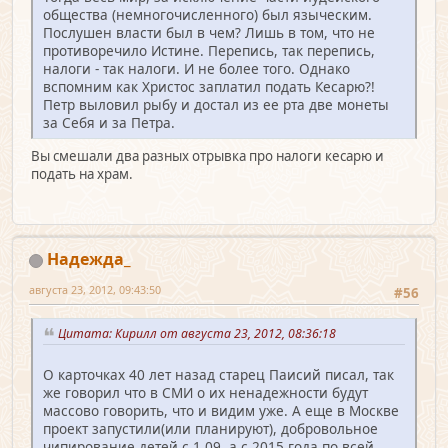
общества (немногочисленного) был языческим.
Послушен власти был в чем? Лишь в том, что не
противоречило Истине. Перепись, так перепись,
налоги - так налоги. И не более того. Однако
вспомним как Христос заплатил подать Кесарю?!
Петр выловил рыбу и достал из ее рта две монеты
за Себя и за Петра.
Вы смешали два разных отрывка про налоги кесарю и
подать на храм.
Надежда_
августа 23, 2012, 09:43:50
#56
Цитата: Кирилл от августа 23, 2012, 08:36:18
О карточках 40 лет назад старец Паисий писал, так
же говорил что в СМИ о их ненадежности будут
массово говорить, что и видим уже. А еще в Москве
проект запустили(или планируют), добровольное
чипирование детей с 1.09, а с 2015 года по всей