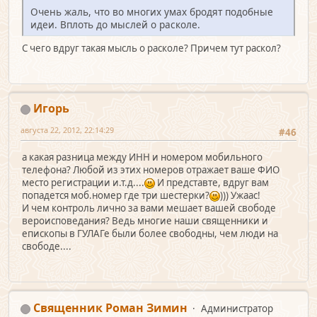
Очень жаль, что во многих умах бродят подобные
идеи. Вплоть до мыслей о расколе.
С чего вдруг такая мысль о расколе? Причем тут раскол?
Игорь
августа 22, 2012, 22:14:29
#46
а какая разница между ИНН и номером мобильного
телефона? Любой из этих номеров отражает ваше ФИО
место регистрации и.т.д....
И представте, вдруг вам
попадется моб.номер где три шестерки?
))) Ужаас!
И чем контроль лично за вами мешает вашей свободе
вероисповедания? Ведь многие наши священники и
епископы в ГУЛАГе были более свободны, чем люди на
свободе....
Священник Роман Зимин
Администратор