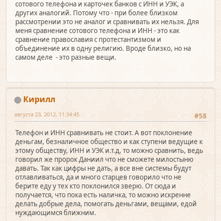
сотового телефона и карточек банков с ИНН и УЭК, а
других аналогий. Потому что - при более близком
рассмотрении это не аналог и сравнивать их нельзя. Для
меня сравнение сотового телефона и ИНН - это как
сравнение православия с протестантизмом и
объединение их в одну религию. Вроде близко, но на
самом деле - это разные вещи.
Кирилл
августа 23, 2012, 11:34:45
#58
Телефон и ИНН сравнивать не стоит. А вот поклонение
деньгам, безналичное общество и как ступени ведущие к
этому обществу, ИНН и УЭК и.т.д, то можно сравнить, ведь
говорил же пророк Даниил что не сможете милостыню
давать. Так как цифры не дать, а все вне системы будут
отлавливаться, да и много старцев говорило что не
берите еду у тех кто поклонился зверю. От сюда и
получается, что пока есть наличка, то можно искренне
делать добрые дела, помогать деньгами, вещами, едой
нуждающимся ближним.