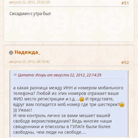
августа 22, 2012, 23:02:29
#51
Сисадмин с утра был
Надежда_
августа 23, 2012, 08:16:42
#52
Цитата: Игорь от августа 22, 2012, 22:14:29
а какая разница между ИНН и номером мобильного
телефона? Любой из этих номеров отражает ваше
ФИО место регистрации и.т.д....
И представте,
вдруг вам попадется моб.номер где три шестерки?
))) Ужаас!
И чем контроль лично за вами мешает вашей
свободе вероисповедания? Ведь многие наши
священники и епископы в ГУЛАГе были более
свободны, чем люди на свободе....