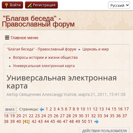
Войти
Регистрация
"Благая беседа" -
Православный форум
Главное меню
"Благая беседа" - Православный форум
Церковь и мир
►
Вопросы истории и жизни общества
►
Универсальная электронная карта
►
Универсальная электронная
карта
Автор Священник Александр Усатов, марта 21, 2011, 15:41:58
1
2
3
4
5
6
7
8
9
10
11
12
13
14
15
16
17
Страницы
ВНИЗ
18
19
20
21
22
23
24
25
26
27
28
29
30
31
32
33
34
35
36
37
38
39
40
42
43
44
45
46
47
48
49
50
51
41
ДЕЙСТВИЯ ПОЛЬЗОВАТЕЛЯ