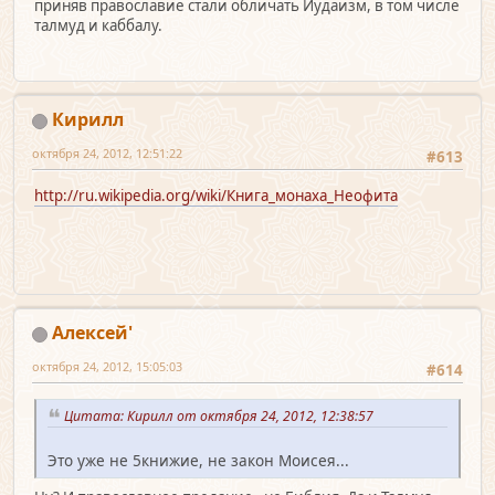
приняв православие стали обличать Иудаизм, в том числе
талмуд и каббалу.
Кирилл
октября 24, 2012, 12:51:22
#613
http://ru.wikipedia.org/wiki/Книга_монаха_Неофита
Алексей'
октября 24, 2012, 15:05:03
#614
Цитата: Кирилл от октября 24, 2012, 12:38:57
Это уже не 5книжие, не закон Моисея...