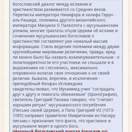
Богословский диалог между исламом и
христианством развивается со Средних веков.
Переписка императора Никифора и халифа Гарун-
аль-Рашида, полемика другого византийского
императора Мануила II Палеолога с мусульманским
улемом, многие трактаты отцов Церкви об исламе и
сочинения мусульманских богословов о
христианстве составляют уже немалый массив
информации. Стиль ведения полемики между двумя
крупнейшими мировыми религиями, правда, вряд
ли можно было бы назвать взаимоуважительным - о
политкорректности его участники не слышали и в
выражениях не стеснялись, максимально
откровенно излагая свое отношение к не своей
религии. Бывали, впрочем, и исключения -
преподобный Феофан Исповедник
свидетельствовал, что Мухаммед учил "сострадать
друг к другу и помогать обижаемым" (Хронография),
святитель Григорий Палама говорил, что "считает
хорошим ритуал" мусульманского погребения
(Письмо своей Церкви), а Папа Григорий VII (1073-
1085) направил правителю Мавритании ан-Насиру
письмо с признание того факта, что христиане и
мусульмане верят в одного Бога.
(Научный богословский портал Богослов.ru)