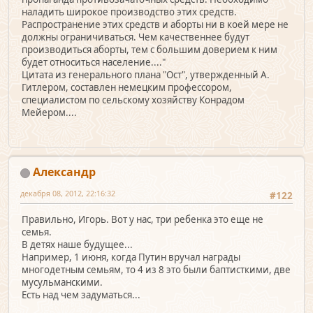
наладить широкое производство этих средств.
Распространение этих средств и аборты ни в коей мере не
должны ограничиваться. Чем качественнее будут
производиться аборты, тем с большим доверием к ним
будет относиться население...."
Цитата из генерального плана "Ост", утвержденный А.
Гитлером, составлен немецким профессором,
специалистом по сельскому хозяйству Конрадом
Мейером....
Александр
декабря 08, 2012, 22:16:32
#122
Правильно, Игорь. Вот у нас, три ребенка это еще не
семья.
В детях наше будущее...
Например, 1 июня, когда Путин вручал награды
многодетным семьям, то 4 из 8 это были баптисткими, две
мусульманскими.
Есть над чем задуматься...