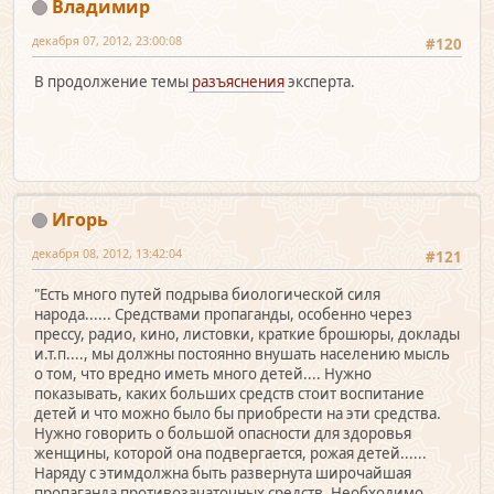
Владимир
декабря 07, 2012, 23:00:08
#120
В продолжение темы
разъяснения
эксперта.
Игорь
декабря 08, 2012, 13:42:04
#121
"Есть много путей подрыва биологической силя
народа...... Средствами пропаганды, особенно через
прессу, радио, кино, листовки, краткие брошюры, доклады
и.т.п...., мы должны постоянно внушать населению мысль
о том, что вредно иметь много детей.... Нужно
показывать, каких больших средств стоит воспитание
детей и что можно было бы приобрести на эти средства.
Нужно говорить о большой опасности для здоровья
женщины, которой она подвергается, рожая детей......
Наряду с этимдолжна быть развернута широчайшая
пропаганда противозачаточных средств. Необходимо