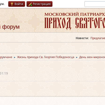
рум
.
Войти
Регистрация
й форум
Новости:
Предлагае
орумчане
Жизнь прихода Св. Георгия Победоносца
День жен-мироно
►
►
51:19