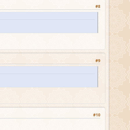
#8
#9
#10