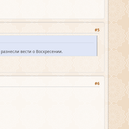
#5
 разнесли вести о Воскресении.
#6