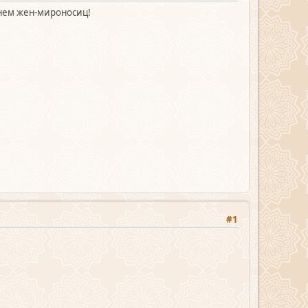
нем жен-мироносиц!
#1