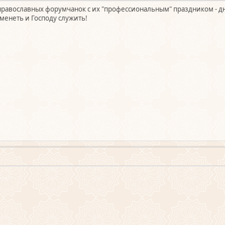
равославных форумчанок с их "профессиональным" праздником - д
менеть и Господу служить!