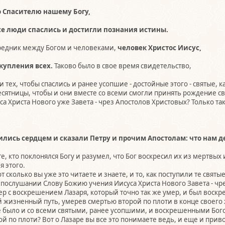
о Спасителю нашему Богу,
се люди спаслись и достигли познания истины.
средник между Богом и человеками,
человек Христос Иисус,
купления всех.
Таково было в свое время свидетельство,
 и тех, чтобы спаслись и ранее усопшие - достойные этого - святые, 
сятницы, чтобы и они вместе со всеми смогли принять рождение св
а Христа Нового уже Завета - чрез Апостолов Христовых? Только так,
лись сердцем и сказали Петру и прочим Апостолам: что нам д
, - те, кто поклонялся Богу и разумел, что Бог воскресил их из мертвы
я этого.
т сколько вы уже это читаете и знаете, и то, как поступили те святы
 послушании Слову Божию учения Иисуса Христа Нового Завета - чр
ер с воскрешением Лазаря, который точно так же умер, и был воск
 жизненный путь, умерев смертью второй по плоти в конце своего ж
се было и со всеми святыми, ранее усопшими, и воскрешенными Бо
 по плоти? Вот о Лазаре вы все это понимаете ведь, и еще и при