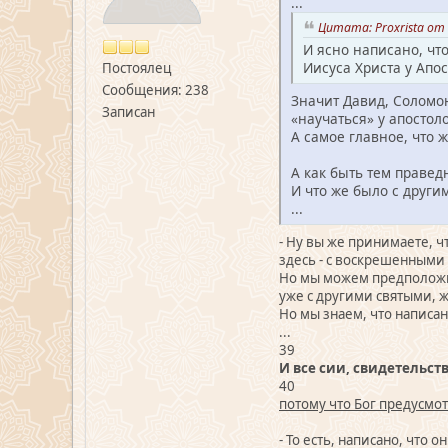
...
Цитата: Proxrista от 
И ясно написано, чт
Иисуса Христа у Апо
Постоялец
Сообщения: 238
Значит Давид, Соломо
Записан
«научаться» у апостол
А самое главное, что 
А как быть тем правед
И что же было с друг
...
- Ну вы же принимаете, ч
здесь - с воскрешенными 
Но мы можем предположить
уже с другими святыми, ж
Но мы знаем, что написано 
...
39
И все сии, свидетельст
40
потому что Бог предусмот
- То есть, написано, что 