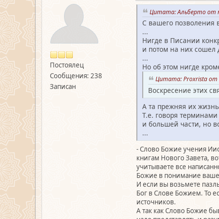
Цитата: Альберто от м
С вашего позволения 
...
Нигде в Писании конкр
и потом на них сошел
...
Постоялец
Но об этом нигде кром
Сообщения: 238
Цитата: Proxrista от 
Записан
Воскресение этих св
А та прежняя их жизнь
Т.е. говоря терминам
и большей части, но вс
...
- Слово Божие учения Иис
книгам Нового Завета, во
учитываете все написанно
Божие в понимание ваше
И если вы возьмете пазлы
Бог в Слове Божием. То е
источников.
А так как Слово Божие бы