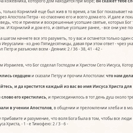
на кожевника, которого дом находится при море;
он скажет тебе с
ь, только Корнилий еще был жив в то время, а так Бог показывает н
чрез Апостола Петра - ко спасению его и всего дома его. И дале и п
е ведь, что и приняли и воскрешенные усопшие святые, которых Бог 
ом. И Корнилий и дом его, и святые усопшие ранее, - все они уже 
 за шагом начнете все это разуметь, то у вас и останется только один
в Иерусалим - ко дню Пятидесятницы, давая при этом ответ - чрез
Петр и разъяснял всем - Деяния: 2 / 36 - 38, 41 - 42 -
ом Израилев, что Бог соделал Господом и Христом Сего Иисуса, Кото
ились сердцем
и сказали Петру и прочим Апостолам:
что нам дел
айтесь, и да крестится каждый из вас во имя Иисуса Христа для
слово его крестились,
и присоединилось в тот день душ около тре
вали в учении Апостолов,
в общении и преломлении хлеба и в мо
му прибавите и разумение, что воля Бога была в том, чтобы все люди
Христа, - 1 - е Тимофею: 2 / 3 - 6 -