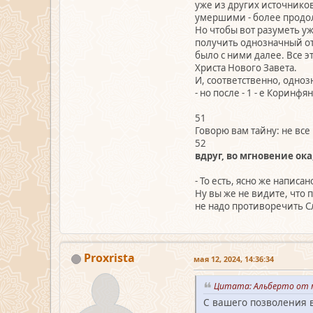
уже из других источников
умершими - более продолж
Но чтобы вот разуметь уж
получить однозначный от
было с ними далее. Все э
Христа Нового Завета.
И, соответственно, одноз
- но после - 1 - е Коринфяна
51
Говорю вам тайну: не вс
52
вдруг, во мгновение ок
- То есть, ясно же написа
Ну вы же не видите, что 
не надо противоречить Сл
Proxrista
мая 12, 2024, 14:36:34
Цитата: Альберто от м
С вашего позволения 