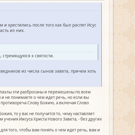
 и крестились после того как был распят Исус
асть из них.
, стремящуюся к святости.
ведников из числа сынов завета, причем хоть
Но пазлы эти разбросаны и перемешены по всем
ы и не понимаете о чем идет речь, но если вы
не противореча Слову Божию, а включая Слово
жия, то у вас не получится то, чему наставляет
м учения Иисуса Христа Нового Завета, - без других
ля того, чтобы вам понять о чем идет речь, вам и