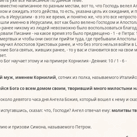
меть уже все написанное по данной теме.
овместно написанное по разным местам, вот то, что Господь велел 
м и ожидать этого действа, то есть, указана цель их ожидания, и 
ть в Иерусалим - в это же время, и понятно же, что это все непрост
ишли именно в Иерусалим, вот как было велено Господом и Апостол
о ранее никому из людей невозможно было воспользоваться благода
овали Писание - на какое время это было предвещено - 1 - е Петра: 1
з мертвых и чтобы они смогли прийти туда, где пребывали Апостолы
научил Апостолов Христовых ранее, и что без этого нельзя войти в Цар
ие Бога святых, живших ранее, - то у вас и становится все на свои м
вет.
 Бог научает этому и на примере Корнилия - Деяния: 10 / 1 - 6 -
й муж, именем Корнилий,
сотник из полка, называемого Италийс
йся Бога со всем домом своим, творивший много милостыни на
около девятого часа дня Ангела Божия, который вошел к нему и ска
 испугавшись, сказал: что, Господи? Ангел отвечал ему:
молитвы тв
пию и призови Симона, называемого Петром.