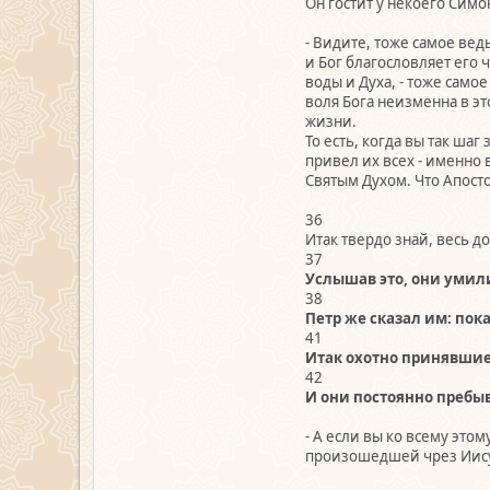
Он гостит у некоего Симо
- Видите, тоже самое вед
и Бог благословляет его 
воды и Духа, - тоже само
воля Бога неизменна в эт
жизни.
То есть, когда вы так шаг
привел их всех - именно 
Святым Духом. Что Апостол 
36
Итак твердо знай, весь д
37
Услышав это, они умил
38
Петр же сказал им: пок
41
Итак охотно принявшие 
42
И они постоянно пребы
- А если вы ко всему это
произошедшей чрез Иисуса 