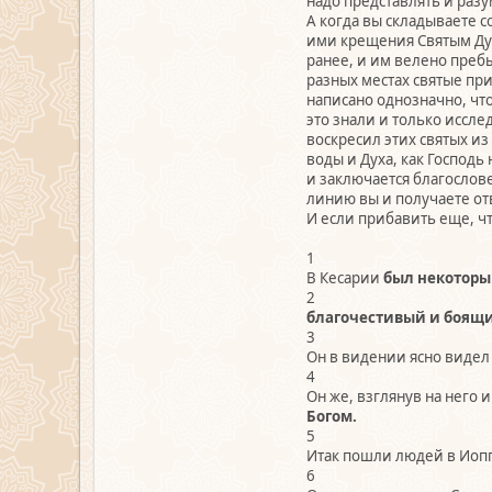
надо представлять и разу
А когда вы складываете с
ими крещения Святым Духо
ранее, и им велено пребы
разных местах святые пр
написано однозначно, чт
это знали и только исслед
воскресил этих святых и
воды и Духа, как Господь 
и заключается благословен
линию вы и получаете от
И если прибавить еще, что
1
В Кесарии
был некоторы
2
благочестивый и боящи
3
Он в видении ясно видел 
4
Он же, взглянув на него и
Богом.
5
Итак пошли людей в Иоп
6