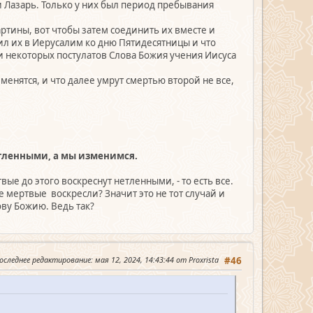
и Лазарь. Только у них был период пребывания
артины, вот чтобы затем соединить их вместе и
ил их в Иерусалим ко дню Пятидесятницы и что
ии некоторых постулатов Слова Божия учения Иисуса
енятся, и что далее умрут смертью второй не все,
нетленными, а мы изменимся.
твые до этого воскреснут нетленными, - то есть все.
е мертвые воскресли? Значит это не тот случай и
ову Божию. Ведь так?
оследнее редактирование
: мая 12, 2024, 14:43:44 от Proxrista
#46