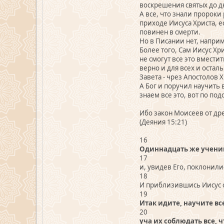
воскрешения святых до дн
А все, что знали пророки
приходе Иисуса Христа, е
повинен в смерти.
Но в Писании нет, наприме
Более того, Сам Иисус Хр
не смогут все это вместит
верно и для всех и оста
Завета - чрез Апостолов 
А Бог и поручил научить 
знаем все это, вот по по
Ибо закон Моисеев от др
(Деяния 15:21)
16
Одиннадцать же учени
17
и, увидев Его, поклонили
18
И приблизившись Иисус ск
19
Итак идите, научите вс
20
уча их соблюдать все, ч