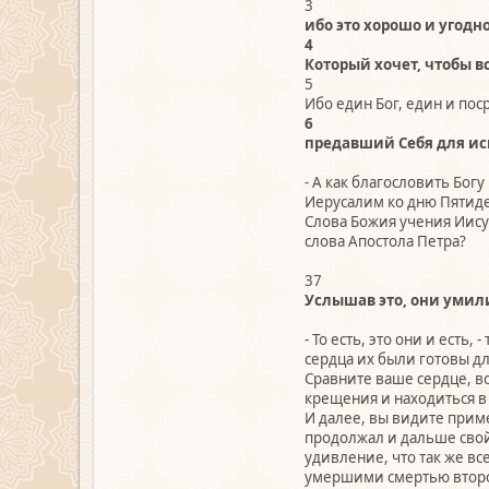
3
ибо это хорошо и угодн
4
Который хочет, чтобы в
5
Ибо един Бог, един и по
6
предавший Себя для ис
- А как благословить Богу
Иерусалим ко дню Пятиде
Слова Божия учения Иисус
слова Апостола Петра?
37
Услышав это, они умили
- То есть, это они и есть
сердца их были готовы дл
Сравните ваше сердце, во
крещения и находиться в
И далее, вы видите прим
продолжал и дальше свой
удивление, что так же в
умершими смертью второй