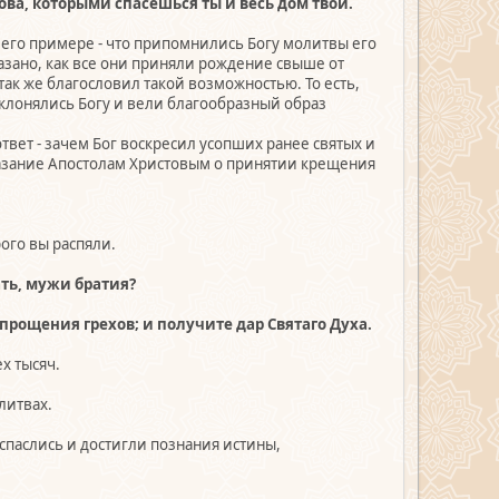
лова, которыми спасешься ты и весь дом твой.
а его примере - что припомнились Богу молитвы его
оказано, как все они приняли рождение свыше от
так же благословил такой возможностью. То есть,
поклонялись Богу и вели благообразный образ
 ответ - зачем Бог воскресил усопших ранее святых и
 указание Апостолам Христовым о принятии крещения
рого вы распяли.
ать, мужи братия?
 прощения грехов; и получите дар Святаго Духа.
х тысяч.
литвах.
 спаслись и достигли познания истины,