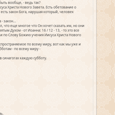
быть вообще, - ведь так?
суса Христа Нового Завета. Есть обетование о
, есть закон Бога, нарушая который, человек
- закон...
, что еще многое что Он хочет сказать им, но они
м Духом - от Иоанна: 16 / 12 - 13, - то это все
ии по Слову Божию учения Иисуса Христа Нового
спространяемое по всему миру, вот как мы уже и
ботам - по всему миру -
 синагогах каждую субботу.
нь.