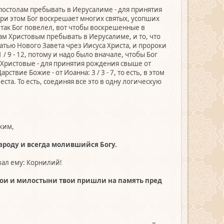
Апостолам пребывать в Иерусалиме - для принятия
при этом Бог воскрешает многих святых, усопших
о так Бог повелел, вот чтобы воскрешенные в
ам Христовым пребывать в Иерусалиме, и то, что
тью Нового Завета чрез Иисуса Христа, и пророки
 / 9 - 12, потому и надо было вначале, чтобы Бог
 Христовые - для принятия рождения свыше от
ствие Божие - от Иоанна: 3 / 3 - 7, то есть, в этом
еста. То есть, соединяя все это в одну логическую
ким,
роду и всегда молившийся Богу.
зал ему: Корнилий!
ои и милостыни твои пришли на память пред