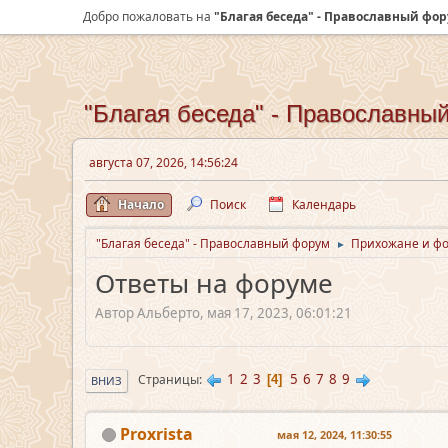
Добро пожаловать на
"Благая беседа" - Православный фо
"Благая беседа" - Православны
августа 07, 2026, 14:56:24
Начало
Поиск
Календарь
"Благая беседа" - Православный форум
Прихожане и ф
►
Ответы на форуме
Автор Альберто, мая 17, 2023, 06:01:21
1
2
3
5
6
7
8
9
Страницы
4
ВНИЗ
Proxrista
мая 12, 2024, 11:30:55