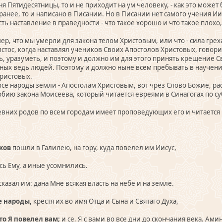
я Пятидесятницы, то и не приходит на ум человеку, - как это может 
 ранее, то и написано в Писании. Но в Писании нет самого учения Ии
сть наставление в праведности - что такое хорошо и что такое плохо
р, что мы умерли для закона телом Христовым, или что - сила греха 
истос, когда наставлял учеников Своих Апостолов Христовых, говорил
ь, уразуметь, и поэтому и должно им для этого принять крещение Святы
льных ведь людей. Поэтому и должно ныне всем пребывать в научен
Христовых.
все народы земли - Апостолам Христовым, вот чрез Слово Божие, ра
добию закона Моисеева, который читается евреями в Синагогах по суб
евних родов по всем городам имеет проповедующих его и читается в
ков
пошли в Галилею, на гору, куда повелел им Иисус,
сь Ему, а иные усомнились.
азал им: дана Мне всякая власть на небе и на земле.
е народы,
крестя их во имя Отца и Сына и Святаго Духа,
то Я повелел вам;
и се, Я с вами во все дни до скончания века. Ами