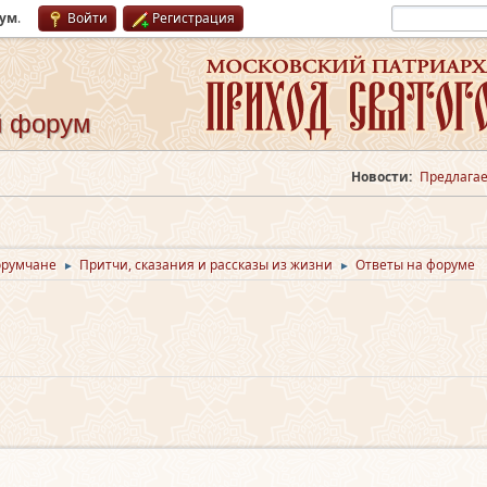
рум
.
Войти
Регистрация
й форум
Новости:
Предлагае
орумчане
Притчи, сказания и рассказы из жизни
Ответы на форуме
►
►