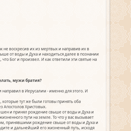
как не воскресив их из мертвых и направив их в
ыше от воды и Духа и находиться далее в познании
 что Бог и произвел. И как ответили эти святые на
елать, мужи братия?
х и направил в Иерусалим - именно для этого. И
е, которые тут же были готовы принять оба
ез Апостолов Христовых.
решен и принял рождение свыше от воды и Духа и
изненного пути на земле. То что у вас вызывает
гом, принявшими рождение свыше от воды и Духа и
водите и дальнейший его жизненный путь, исходя