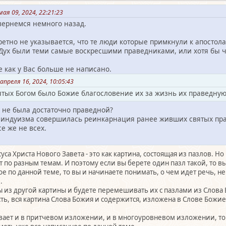
ая 09, 2024, 22:21:23
вернемся немного назад.
етно не указывается, что те люди которые примкнули к апостолам
 Дух были теми самые воскресшими праведниками, или хотя бы ч
е как у Вас больше не написано.
апреля 16, 2024, 10:05:43
ятых Богом было Божие благословение их за жизнь их праведную
 не была достаточно праведной?
и индуизма совершилась реинкарнация ранее живших святых пра
е же не всех.
уса Христа Нового Завета - это как картина, состоящая из пазлов. 
т по разным темам. И поэтому если вы берете один пазл такой, то в
е по данной теме, то вы и начинаете понимать, о чем идет речь, 
.
 из другой картины и будете перемешивать их с пазлами из Слова Бо
сть, вся картина Слова Божия и содержится, изложена в Слове Божие
вает и в притчевом изложении, и в многоуровневом изложении, то д