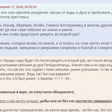
апреля 17, 2024, 06:56:54
о все они приняли рождение свыше от воды и Духа и пребывали
столов Христовых.
н, Иосиф, Иеремия, Исайя, Симеон Богоприимец и многие другие
ов? Да они сами поболее их знали и умели.
же им снова предстояло умереть во второй раз?
никам, которые вновь не ожили, а остались на «том свете» если 
ими людьми, жившими и умершими например в Южной и Северной 
то Лазарю надо будет по плоти умереть и второй раз, вот после вос
усопшими святыми до дня Пятидесятницы. Значит нам и не надо еще 
, что как Бог это содеял с теми святыми, ранее усопшими, то так же
ившими ранее. Ведь так? Вот как вариант?
о тех, кто был ранее - к Евреям: 11 / 1 - 40 -
вованные в вере, не получили обещанного,
рел о нас нечто лучшее,
дабы они не без нас
достигли совершенс
они достигнут совершенство, но уже в наше время, - не без нас. Вот 