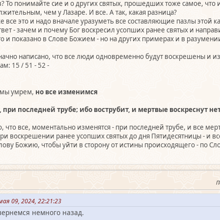
? То понимайте сие и о других святых, прошедших тоже самое, что 
ительным, чем у Лазаре. И все. А так, какая разница?
е все это и надо вначале уразуметь все составляющие пазлы этой к
вет - зачем и почему Бог воскресил усопших ранее святых и направ
то и показано в Слове Божием - но на других примерах и в разумен
начно написано, что все люди одновременно будут воскрешены и изм
м: 15 / 51 - 52 -
е мы умрем,
но все изменимся
а, при последней трубе; ибо вострубит, и мертвые воскреснут 
но, что все, моментально изменятся - при последней трубе, и все мер
при воскрешении ранее усопших святых до дня Пятидесятницы - и вс
ову Божию, чтобы уйти в сторону от истины происходящего - по Сл
П
ая 09, 2024, 22:21:23
вернемся немного назад.