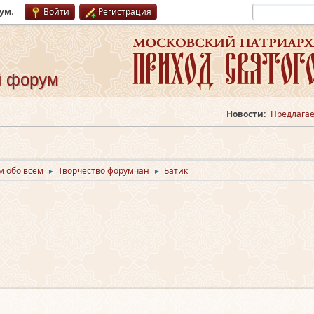
рум
.
Войти
Регистрация
й форум
Новости:
Предлагае
м обо всём
Творчество форумчан
Батик
►
►