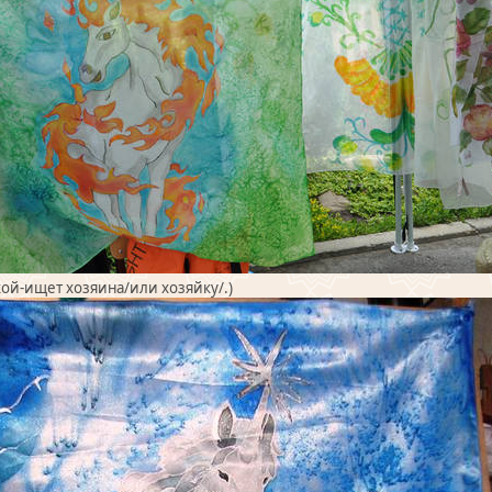
кой-ищет хозяина/или хозяйку/.)