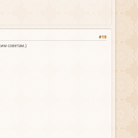
#19
жим советам.)