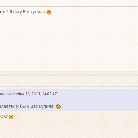
ете? Я бы у Вас купила
от сентября 19, 2013, 14:02:17
елаете? Я бы у Вас купила
,ОК?