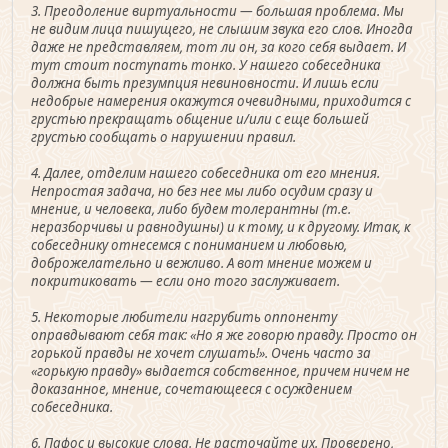
3. Преодоление виртуальности — большая проблема. Мы
не видим лица пишущего, не слышим звука его слов. Иногда
даже не представляем, тот ли он, за кого себя выдает. И
тут стоит поступать тонко. У нашего собеседника
должна быть презумпция невиновности. И лишь если
недобрые намерения окажутся очевидными, приходится с
грустью прекращать общение и/или с еще большей
грустью сообщать о нарушении правил.
4. Далее, отделим нашего собеседника от его мнения.
Непростая задача, но без нее мы либо осудим сразу и
мнение, и человека, либо будем толерантны (т.е.
неразборчивы и равнодушны) и к тому, и к другому. Итак, к
собеседнику отнесемся с пониманием и любовью,
доброжелательно и вежливо. А вот мнение можем и
покритиковать — если оно того заслуживает.
5. Некоторые любители нагрубить оппоненту
оправдывают себя так: «Но я же говорю правду. Просто он
горькой правды не хочет слушать!». Очень часто за
«горькую правду» выдается собственное, причем ничем не
доказанное, мнение, сочетающееся с осуждением
собеседника.
6. Пафос и высокие слова. Не расточайте их. Проверено,