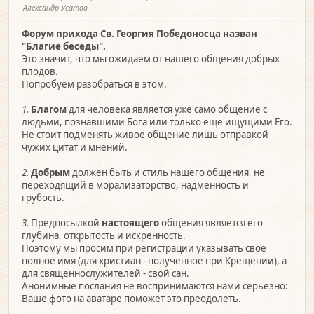
Александр Усатов
Форум прихода Св. Георгия Победоносца назван
"Благие беседы".
Это значит, что мы ожидаем от нашего общения добрых
плодов.
Попробуем разобраться в этом.
1.
Благом
для человека является уже само общение с
людьми, познавшими Бога или только еще ищущими Его.
Не стоит подменять живое общение лишь отправкой
чужих цитат и мнений.
2.
Добрым
должен быть и стиль нашего общения, не
переходящий в морализаторство, надменность и
грубость.
3.
Предпосылкой
настоящего
общения является его
глубина, открытость и искренность.
Поэтому мы просим при регистрации указывать свое
полное имя (для христиан - полученное при Крещении), а
для священнослужителей - свой сан.
Анонимные послания не воспринимаются нами серьезно:
Ваше фото на аватаре поможет это преодолеть.