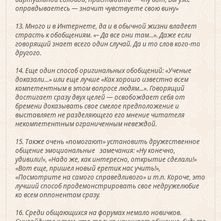
оправдываетесь — значит чувствуете свою вину»
13. Много и в Интернете, да и в обычной жизни владеет
страсть к обобщениям. «– Да все они там...». Даже если
говорящий знает всего один случай. Да и то слов кого-то
другого.
14. Еще один способ оригинальных обобщений: «Ученые
доказали...» или еще лучше «Как хорошо известно всем
компетентным в этом вопросе людям...». Говорящий
достигает сразу двух целей — освобождает себя от
бремени доказывать свое смелое предположение и
выставляет не разделяющего его мнение читателя
некомпетентным ограниченным невеждой.
15. Также очень «помогают» установить дружественное
общение эмоциональные замечания: «Ну конечно,
удивили!», «Надо же, как интересно, открытие сделали!»
«Вот еще, пришел новый еретик нас учить!»,
«Посмотрите на самого справедливого» и т.п. Короче, это
лучший способ продемонстрировать свое недружелюбие
ко всем оппонентам сразу.
16. Среди общающихся на форумах немало новичков.