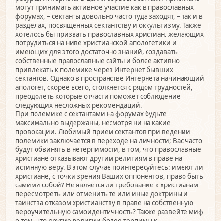
могут принимать активное участие как в православных
форумах, – сектанты довольно часто туда заходят, – так и в
разделах, посвященных сектантству и оккультизму. Также
хотелось бы призвать православных христиан, желающих
потрудиться на ниве христианской апологетики и
имеющих для этого достаточно знаний, создавать
собственные православные сайты и более активно
привлекать к полемике через Интернет бывших
сектантов. Однако в пространстве Интернета начинающий
апологет, скорее всего, столкнется с рядом трудностей,
преодолеть которые отчасти поможет соблюдение
следующих несложных рекомендаций.
При полемике с сектантами на форумах будьте
максимально выдержаны, несмотря ни на какие
провокации. Любимый прием сектантов при ведении
полемики заключается в переходе на личности; Вас часто
будут обвинять в нетерпимости, в том, что православные
христиане отказывают другим религиям в праве на
истинную веру. В этом случае поинтересуйтесь: имеют ли
христиане, с точки зрения Ваших оппонентов, право быть
самими собой? Не является ли требование к христианам
пересмотреть или отменить те или иные доктрины и
таинства отказом христианству в праве на собственную
вероучительную самоидентичность? Также развейте миф
о том, что другие религии более терпимы к