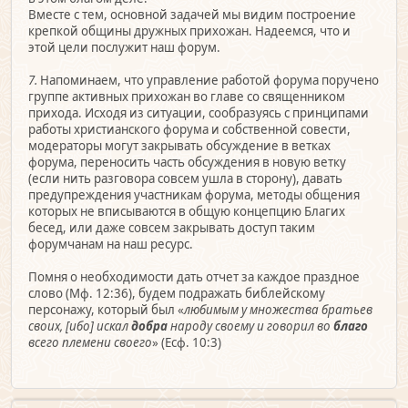
Вместе с тем, основной задачей мы видим построение
крепкой общины дружных прихожан. Надеемся, что и
этой цели послужит наш форум.
7.
Напоминаем, что управление работой форума поручено
группе активных прихожан во главе со священником
прихода. Исходя из ситуации, сообразуясь с принципами
работы христианского форума и собственной совести,
модераторы могут закрывать обсуждение в ветках
форума, переносить часть обсуждения в новую ветку
(если нить разговора совсем ушла в сторону), давать
предупреждения участникам форума, методы общения
которых не вписываются в общую концепцию Благих
бесед, или даже совсем закрывать доступ таким
форумчанам на наш ресурс.
Помня о необходимости дать отчет за каждое праздное
слово (Мф. 12:36), будем подражать библейскому
персонажу, который был «
любимым у множества братьев
своих, [ибо] искал
добра
народу своему и говорил во
благо
всего племени своего
» (Есф. 10:3)