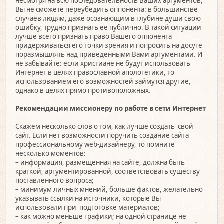
несмотря на всю последовательность Ваших аргументов,
Вы не сможете переубедить оппонента: в большинстве
случаев людям, даже осознающим в глубине души свою
ошибку, трудно признать ее публично. В такой ситуации
лучше всего признать право Вашего оппонента
придерживаться его точки зрения и попросить на досуге
поразмышлять над приведенными Вами аргументами. И
не забывайте: если христиане не будут использовать
Интернет в целях православной апологетики, то
использованием его возможностей займутся другие,
однако в целях прямо противоположных.
Рекомендации миссионеру по работе в сети Интернет
Скажем несколько слов о том, как лучше создать свой
сайт. Если нет возможности поручить создание сайта
профессиональному web-дизайнеру, то помните
несколько моментов:
– информация, размещенная на сайте, должна быть
краткой, аргументированной, соответствовать существу
поставленного вопроса;
– минимум личных мнений, больше фактов, желательно
указывать ссылки на источники, которые Вы
использовали при подготовке материалов;
– как можно меньше графики; на одной странице не