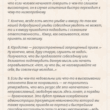
что если человек начинает говорить о чем-то слишком
высокопарно, он в случае испытания быстро переходит к
чему-то низкопробному.
7. Конечно, везде есть место улыбке и юмору. Но так как
нашей добродушной улыбки собеседник увидеть не может,
то и к юмору приходится подходить с сознанием
ответственности... Юмор, как оказывается, легко
принять за насмешку.
8. Юродство — распространенный запрещенный прием. «-
Ну конечно, меня, дуру старую, слушать не надо!».
Получается, что Вы предлагаете собеседнику или
деликатно подтвердить данную мысль или начать
оправдываться: «Нет, ну что Вы, не наговаривайте на
себя, Вы совсем еще молодая...»
9. Если Вы чем-то недовольны или что-то в высказывании
оппонента Вам не понравилось — не торопитесь
утверждать, что весь ресурс где это напечатано —
неправославный, свободную мысль здесь гонят, а порядки
— драконовские. Это будет прямым оскорблением
администрации (презумпцию невиновности которой мы
также признаем, приходя на портал) и быстрейшим
способом поссориться сразу со всеми участниками – ведь