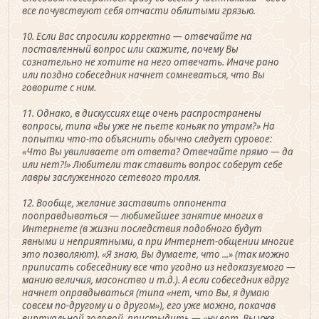
все почувствуют себя отчасти облитыми грязью.
10. Если Вас спросили корректно — отвечайте на
поставленный вопрос или скажите, почему Вы
сознательно не хотите на него отвечать. Иначе рано
или поздно собеседник начнет сомневаться, что Вы
говорите с ним.
11. Однако, в дискуссиях еще очень распространены
вопросы, типа «Вы уже не пьете коньяк по утрам?» На
попытки что-то объяснить обычно следует суровое:
«Что Вы увиливаете от ответа? Отвечайте прямо — да
или нет?!» Любители так ставить вопрос соберут себе
лавры заслуженного сетевого тролля.
12. Вообще, желание заставить оппонента
пооправдываться — любимейшее занятие многих в
Интернете (в жизни последствия подобного будут
явными и неприятными, а при Интернет-общении многие
это позволяют). «Я знаю, Вы думаете, что ...» (так можно
приписать собеседнику все что угодно из недоказуемого —
манию величия, масонство и т.д.). А если собеседник вдруг
начнет оправдываться (типа «нет, что Вы, я думаю
совсем по-другому и о другом»), его уже можно, покачав
виртуальной головой, пристыдить — «ну вот, Вы уже