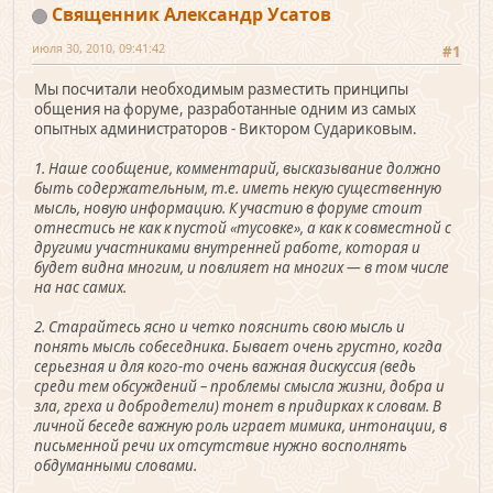
Священник Александр Усатов
июля 30, 2010, 09:41:42
#1
Мы посчитали необходимым разместить принципы
общения на форуме, разработанные одним из самых
опытных администраторов - Виктором Судариковым.
1. Наше сообщение, комментарий, высказывание должно
быть содержательным, т.е. иметь некую существенную
мысль, новую информацию. К участию в форуме стоит
отнестись не как к пустой «тусовке», а как к совместной с
другими участниками внутренней работе, которая и
будет видна многим, и повлияет на многих — в том числе
на нас самих.
2. Старайтесь ясно и четко пояснить свою мысль и
понять мысль собеседника. Бывает очень грустно, когда
серьезная и для кого-то очень важная дискуссия (ведь
среди тем обсуждений – проблемы смысла жизни, добра и
зла, греха и добродетели) тонет в придирках к словам. В
личной беседе важную роль играет мимика, интонации, в
письменной речи их отсутствие нужно восполнять
обдуманными словами.