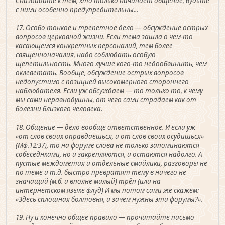
Снизойдите к тем, кто только начинает общение, будьте
с ними особенно предупредительны...
17. Особо тонкое и трепетное дело — обсуждение острых
вопросов церковной жизни. Если тема зашла о чем-то
касающемся конкретных персоналий, тем более
священноначалия, надо соблюдать особую
щепетильность. Много лучше кого-то недообвинить, чем
оклеветать. Вообще, обсуждение острых вопросов
недопустимо с позицией высокомерного стороннего
наблюдателя. Если уж обсуждаем — то только то, к чему
мы сами неравнодушны, от чего сами страдаем как от
болезни близкого человека.
18. Общение — дело вообще ответственное. И если уж
«от слов своих оправдаешься, и от слов своих осудишься»
(Мф.12:37), то на форуме слова не только запоминаются
собеседнками, но и закрепляются, и остаются надолго. А
пустые междометия и отдельные смайлики, разговоры не
по теме и т.д. быстро превратят тему в ничего не
значащий (м.б. и вполне милый) трёп (или на
интернетском языке флуд) И мы потом сами же скажем:
«Здесь сплошная болтовня, и зачем нужны эти форумы?».
19. Ну и конечно общее правило — прочитайте письмо