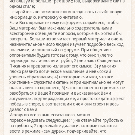
используйте больше трех шрифтов, выдерживайте сайт в
одном стиле;
– старайтесь по возможности выкладывать на сайт новую
информацию, интересную читателю.
Если Вы открываете тему на форуме, старайтесь, чтобы
Ваш материал был максимально содержательным и
всесторонне освещал те вопросы, которые Вы хотели бы
раскрыть. Большинство читает первый материал и очень
незначительное число людей изучает подробно весь ход
полемики, изложенный на форуме. При общении с
оппонентами будьте готовы к тому, что они: 1) легко
переходят на личности и грубят; 2) не знают Священного
Писания и превратно излагают его смысл; 3) у многих
плохо развито логическое мышление и невысокий
уровень образования; 4) некоторые считают, что все
христиане – служители сатаны и принципиально не могут
сказать ничего хорошего; 5) часто оппоненты стремятся не
разобраться в Вашей позиции и высказанных Вами
аргументах, подтверждающих ее, а просто создать эффект
победы в споре, в соответствии с чем они строят и весь
диалог с Вами.
Исходя из всего вышесказанного, можно
порекомендовать следующее: 1) не отвечайте грубостью
на грубость; 2) пресекайте диалоги, которые пытаются
вести в режиме «сам дурак», подчеркивайте, что