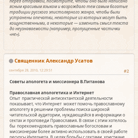
перед отправкой, посмотрите, чтобы оно было написано
ясным красивым языком и возрождало тем самым богатые
традиции русского эпистолярного жанра, чтобы были
устранены опечатки, некоторые из которых могут быть
кощунственными, а некоторые — изменить смысл текста
до неузнаваемости (например, пропущенные частички
«не»).
Священник Александр Усатов
сентября 28, 2010, 12:29:51
#2
Советы апологета и миссионера В.Питанова
Православная апологетика и Интернет
Опыт практической антисектантской деятельности
показывает, что Интернет может помочь православному
апологету в решении проблемы поиска широкой
читательской аудитории, нуждающейся в информации о
сектах и проповеди Православия. В связи с этим хотелось
бы порекомендовать православным богословам и
миссионерам более активно использовать в своей работе
ресурсы Интернета. В целях борьбы с сектами христиане