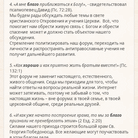
4.
«
А мне
благо
приближаться к Богу
!», - свидетельствовал
псалмопевец Давид (Пс. 72:28).
Мы будем рады обсуждать любые темы в свете
христианского Откровения и учения Церкви. Всё, что
помогает нам обрести живую связь с Богом и обрести
спасение может и должно стать объектом нашего
обсуждения.
Стремление политизировать наш форум, переходить на
личности и распространять антиправославные учения не
получит дальнейшего развития.
5.
«
Как
хорошо
и как приятно жить братьям вместе
!» (Пс.
132:1)
Этот форум не заменит настоящего, естественного,
живого общения. Сюда мы приходим для того, чтобы
найти ответы на вопросы реальной жизни. Интернет
может затягивать, поэтому не забывай о том, что
настоящая жизнь – вне форума: в твоей семье, в твоей
церковной общине, среди реальных друзей.
6.
«
И как уже начато построение храма, то мы за
благо
признали не пренебрегать этим
» (2 Езд. 2:20)
Силами нашего прихода строится большой храм Св.
Георгия Победоносца. Все желающие могут поучаствовать
в этом благом деле.