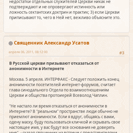
недостатки отдельных служителей Церкви никак не
подтверждают и не опровергают истинность или
ложность сектантских доктрин и практик; 3) если Церкви
приписывают то, чего в Ней нет, вежливо объясните это.
Священник Александр Усатов
апреля 06, 2011, 08:12:00
#3
В Русской церкви призывают отказаться от
анонимности в Интернете
Москва. 5 апреля. ИНТЕРФАКС - Следует положить конец
анонимности посетителей интернет-форумов, считает
глава синодального Отдела по взаимоотношениям
Церкви и общества протоиерей Всеволод Чаплин.
"Не настало ли время отказаться от анонимности в
Интернете? В "реальном" пространстве люди обычно не
приемлют анонимности. Если я вдруг, общаясь с вами,
одену маску, буду пользоваться кличкой и скрывать свое
настоящее имя, у вас будут все основания не доверять
мне", - сказал священник на встрече с представителями