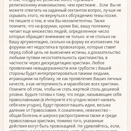
религиозному инакомыслию, чем христиане . Если Вы не
можете ответить на заданный сектантом вопрос, лучше не
скрывать этого, но вернуться к обсуждению темы позже.
Не пишите о том, в чем Вы некомпетентны. Также
помните, что на форумах, кроме Вас, вашу полемику
читает еще множество людей, определенное число
которых обращает внимание не только и не столько на
Вашу аргументацию, сколько на форму ее изложения. На
форумах нет недостатка в провокаторах, которые ставят
перед собой цель не выяснение истины, а доказательство
любыми путями несостоятельность христианства, в
частности через дискредитацию христиан. Любое
проявление невыдержанности или грубости с Вашей
стороны будет интерпретироваться такими людьми,
играющими на публику, не как проявление Ваших личных
качеств, а как нетерпимость и мракобесие всех христиан.
Помните об этом, чтобы не стать жертвой столь дешевой
уловки. Будьте готовы к тому, что люди, называющие себя
православными (в Интернете кто угодно может назвать
себя кем угодно), будут провозглашать идеи, весьма
далекие от Православия. К сожалению, невежество –
общая болезнь и широко распространена также и среди
православных христиан, помимо того, указанные
действия могут быть провокацией. Не удивляйтесь, если,