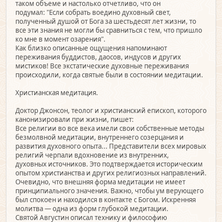
таком объеме и настолько отчетливо, что он
подумал: "Если собрать воедино духовный свет,
полученный душой от Бога за шестьдесят лет жизни, то
все эти знания не могли бы сравниться с тем, что пришло
ко мне в момент озарения".
Как близко описанные ощущения напоминают
переживания буддистов, даосов, индусов и других
мистиков! Все экстатические духовные переживания
происходили, когда святые были в состоянии медитации.
Христианская медитация.
Доктор Джонсон, теолог и христианский епископ, которого
канонизировали при жизни, пишет:
Все религии во все века имели свои собственные методы
безмолвной медитации, внутреннего созерцания и
развития духовного опыта... Представители всех мировых
религий черпали вдохновение из внутренних,
духовных источников. Это подтверждается историческим
опытом христианства и других религиозных направлений.
Очевидно, что внешняя форма медитации не имеет
принципиального значения. Важно, чтобы ум верующего
был спокоен и находился в контакте с Богом. Искренняя
молитва — одна из форм глубокой медитации.
Святой Августин описал технику и философию