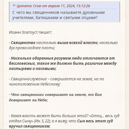
Цитата: Crow от апреля 11, 2024, 15:12:26
С чего вы священников называете духовными
учителями, батюшками и святыми отцами?
Иоанн Златоуст пишет:
-
Священство
настолько
выше всякой власти
, насколько
дух превосходнее плоти;
-
Насколько одаренные разумом люди отличаются от
бессловесных, такое же должно быть различие между
пастырями и пасомыми
;
- Священнослужение – совершается на земле, но по
чиноположению Небесному;
-
Что священники совершают на земле, то Бог
довершает на Небе;
- Какая власть может быть больше этой? «Отец... весь суд
отдал Сыну» (Ин. 5, 22); а я вижу, что
Сын весь этот суд
вручил священникам
;