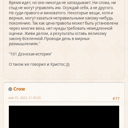
Время идет, но оно никогда не запаздывает. Ни слова, ни
стыд не могут управлять им. Осуждай себя, а не другого.
Не суди правого и виноватого. Некоторые вещи, хотя и
верные, могут казаться неправильными какому-нибудь
поколению. Так как цена правоты может быть установлена
через многие века, нет нужды требовать немедленной
оценки. Живи делом, а результаты оставь великому
закону Вселенной.Проводи день в мирных
размышлениях."
"101 Дзэнская история"
О таком же говорил и Христос.)))
Crow
мая 31, 2023, 21:43:23
#77