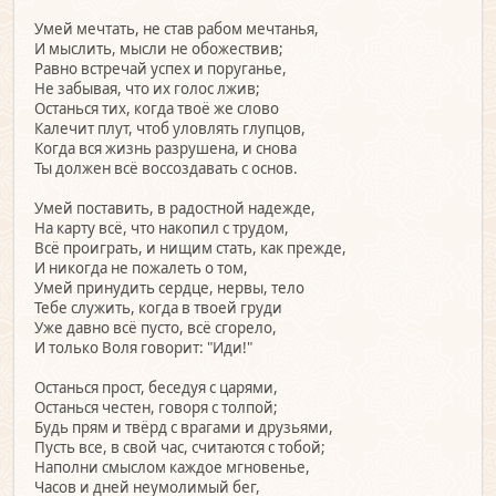
Умей мечтать, не став рабом мечтанья,
И мыслить, мысли не обожествив;
Равно встречай успех и поруганье,
Не забывая, что их голос лжив;
Останься тих, когда твоё же слово
Калечит плут, чтоб уловлять глупцов,
Когда вся жизнь разрушена, и снова
Ты должен всё воссоздавать с основ.
Умей поставить, в радостной надежде,
На карту всё, что накопил с трудом,
Всё проиграть, и нищим стать, как прежде,
И никогда не пожалеть о том,
Умей принудить сердце, нервы, тело
Тебе служить, когда в твоей груди
Уже давно всё пусто, всё сгорело,
И только Воля говорит: "Иди!"
Останься прост, беседуя с царями,
Останься честен, говоря с толпой;
Будь прям и твёрд с врагами и друзьями,
Пусть все, в свой час, считаются с тобой;
Наполни смыслом каждое мгновенье,
Часов и дней неумолимый бег,