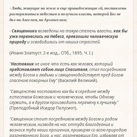
-
Люди, живущие на земле и еще принадлежащие ей, поставлены
распоряжаться небесным и получили власть, которой Бог не
дал ни Ангелам, ни Архангелам;
-
Священники
возведены на такую степень власти,
как бы
уже перенеслись на Небеса, превзошли человеческую
природу
и освободились от наших страстей.
(Иоанн Златоуст. 2-е изд., СПб., 1895. Ч. I.)
"
Наставник
не иное что есть как человек, который
представляет собою лицо Спасителя
, стал посредником
между Богом и людьми и священнодействует пред Богом
спасению покорных Ему"
(Василий Великий).
"Священство поставлено как бы в середине между
естеством Божеским и человеческим, чтобы Одному
служить, а в другом производить перемену к лучшему."
(Преподобный Исидор Пелусиот).
"Священник стоит посредником между Богом и родом
человеческим, низводя на нас оттуда благодеяния и
вознося туда наши прошения, примиряя со всею природою
разгневанного Бога, и нас, разгневавших Его, избавляя от