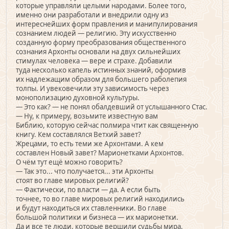
которые управляли целыми народами. Более того,
именно они разработали и внедрили одну из
интереснейших форм правления и манипулирования
сознанием людей — религию. Эту искусственно
созданную форму преобразования общественного
сознания Архонты основали на двух сильнейших
стимулах человека — вере и страхе. Добавили
туда несколько капель истинных знаний, оформив
их надлежащим образом для большего раболепия
толпы. И увековечили эту зависимость через
монополизацию духовной культуры.
— Это как? — не понял обалдевший от услышанного Стас.
— Ну, к примеру, возьмите известную вам
Библию, которую сейчас полмира чтит как священную
книгу. Кем составлялся Ветхий завет?
Жрецами, то есть теми же Архонтами. А кем
составлен Новый завет? Марионетками Архонтов.
О чём тут ещё можно говорить?
— Так это... что получается... эти Архонты
стоят во главе мировых религий?
— Фактически, по власти — да. А если быть
точнее, то во главе мировых религий находились
и будут находиться их ставленники. Во главе
большой политики и бизнеса — их марионетки.
Да и все те люди, которые вершили судьбы мира,