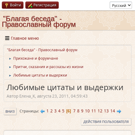
Войти
Регистрация
"Благая беседа" -
Православный форум
Главное меню
"Благая беседа" - Православный форум
Прихожане и форумчане
►
Притчи, сказания и рассказы из жизни
►
Любимые цитаты и выдержки
►
Любимые цитаты и выдержки
Автор Елена_K, августа 23, 2011, 04:59:43
1
2
3
4
5
7
8
9
10
11
12
13
14
Страницы
6
ВНИЗ
ДЕЙСТВИЯ ПОЛЬЗОВАТЕЛЯ