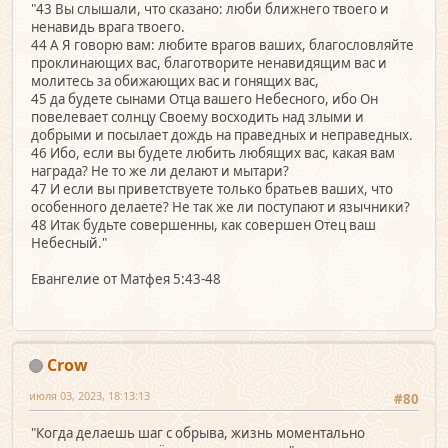
"43 Вы слышали, что сказано: люби ближнего твоего и
ненавидь врага твоего.
44 А Я говорю вам: любите врагов ваших, благословляйте
проклинающих вас, благотворите ненавидящим вас и
молитесь за обижающих вас и гонящих вас,
45 да будете сынами Отца вашего Небесного, ибо Он
повелевает солнцу Своему восходить над злыми и
добрыми и посылает дождь на праведных и неправедных.
46 Ибо, если вы будете любить любящих вас, какая вам
награда? Не то же ли делают и мытари?
47 И если вы приветствуете только братьев ваших, что
особенного делаете? Не так же ли поступают и язычники?
48 Итак будьте совершенны, как совершен Отец ваш
Небесный."
Евангелие от Матфея 5:43-48
Crow
июля 03, 2023, 18:13:13
#80
"Когда делаешь шаг с обрыва, жизнь моментально