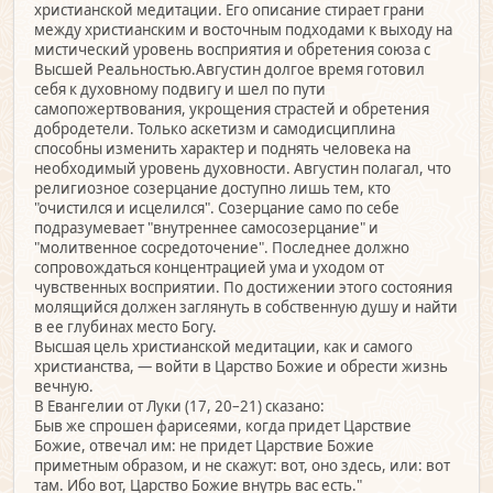
христианской медитации. Его описание стирает грани
между христианским и восточным подходами к выходу на
мистический уровень восприятия и обретения союза с
Высшей Реальностью.Августин долгое время готовил
себя к духовному подвигу и шел по пути
самопожертвования, укрощения страстей и обретения
добродетели. Только аскетизм и самодисциплина
способны изменить характер и поднять человека на
необходимый уровень духовности. Августин полагал, что
религиозное созерцание доступно лишь тем, кто
"очистился и исцелился". Созерцание само по себе
подразумевает "внутреннее самосозерцание" и
"молитвенное сосредоточение". Последнее должно
сопровождаться концентрацией ума и уходом от
чувственных восприятии. По достижении этого состояния
молящийся должен заглянуть в собственную душу и найти
в ее глубинах место Богу.
Высшая цель христианской медитации, как и самого
христианства, — войти в Царство Божие и обрести жизнь
вечную.
В Евангелии от Луки (17, 20–21) сказано:
Быв же спрошен фарисеями, когда придет Царствие
Божие, отвечал им: не придет Царствие Божие
приметным образом, и не скажут: вот, оно здесь, или: вот
там. Ибо вот, Царство Божие внутрь вас есть."