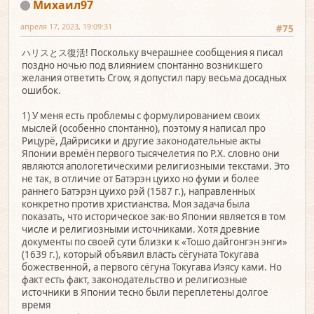
Михаил97
апреля 17, 2023, 19:09:31
#75
ハリスとス復活! Поскольку вчерашнее сообщения я писал
поздно ночью под влиянием спонтанно возникшего
желания ответить Crow, я допустил пару весьма досадных
ошибок.
1) У меня есть проблемы с формулированием своих
мыслей (особенно спонтанно), поэтому я написал про
Рицурё, Дайрисики и другие законодательные акты
Японии времён первого тысячелетия по Р.Х. словно они
являются апологетическими религиозными текстами. Это
не так, в отличие от Батэрэн цуихо но фуми и более
раннего Батэрэн цуихо рэй (1587 г.), направленных
конкретно против христианства. Моя задача была
показать, что историческое зак-во Японии является в том
числе и религиозными источниками. Хотя древние
документы по своей сути близки к «Тошо дайгонгэн энги»
(1639 г.), который объявил власть сёгуната Токугава
божественной, а первого сёгуна Токугава Иэясу ками. Но
факт есть факт, законодательство и религиозные
источники в Японии тесно были переплетены долгое
время