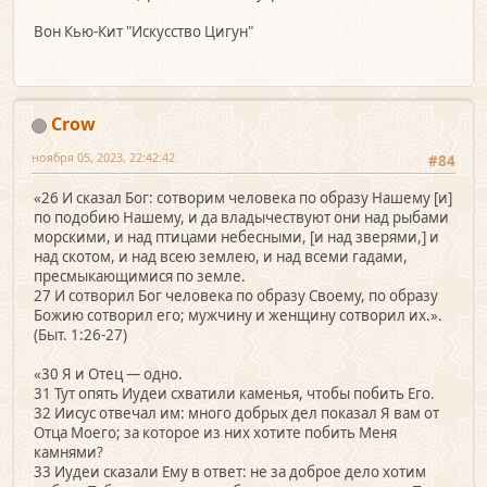
Вон Кью-Кит "Искусство Цигун"
Crow
ноября 05, 2023, 22:42:42
#84
«26 И сказал Бог: сотворим человека по образу Нашему [и]
по подобию Нашему, и да владычествуют они над рыбами
морскими, и над птицами небесными, [и над зверями,] и
над скотом, и над всею землею, и над всеми гадами,
пресмыкающимися по земле.
27 И сотворил Бог человека по образу Своему, по образу
Божию сотворил его; мужчину и женщину сотворил их.».
(Быт. 1:26-27)
«30 Я и Отец — одно.
31 Тут опять Иудеи схватили каменья, чтобы побить Его.
32 Иисус отвечал им: много добрых дел показал Я вам от
Отца Моего; за которое из них хотите побить Меня
камнями?
33 Иудеи сказали Ему в ответ: не за доброе дело хотим