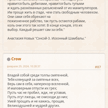
нравится быть дебилами, нравится быть тупыми
и ждать разжёванных разъяснений от их манипуляторов.
Им проще жить в стаде, чем стать свободным человеком.
Они сами себя обрекают на
пожизненное рабство, так пусть остаются рабами,
коль они этого так хотят. В конце концов, это их
выбор. Каждый решает сам за себя."
Анастасия Новых "Сэнсэй-3. Исконный Шамбалы."
Crow
февраля 29, 2024, 10:28:37
#87
Владей собой среди толпы смятенной,
Тебя клянущей за смятенье всех,
Верь сам в себя, наперекор вселенной,
И маловерным отпусти их грех;
Пусть час не пробил, жди, не уставая,
Пусть лгут лжецы, не снисходи до них;
Умей прощать и не кажись, прощая,
Великодушней и мудрей других.