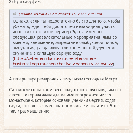
2) Ну и слоуфикс
Цитата: Михаил97 от апреля 16, 2023, 23:54:09
Однако, если ты недостаточно быстр для того, чтобы
убежать, ждет тебя достаточно незавидная участь
японских католиков периода Эдо, а именно
следующая развлекательные мероприятия: ямы со
змеями, клеймение,разрезание бамбуковой пилой,
ампутация, раздавливание конечностей,удушение,
окунание в кипящую серную воду
(
https://cyberleninka.ru/article/n/fenomen-
hristianskogo-muchenichestva-v-yaponii-v-xvi-xvii-vv
).
А теперь пара ремарочек к писулькам господина Мегрэ.
Синайские горы (как и весь полуостров) - пустыня, там нет
лесов. Северная Фиваида же имеет огромное число
монастырей, которые основали ученики Сергия, ходят
слухи, что здесь замешана в том числе и политика. Это
так, к размышлению.