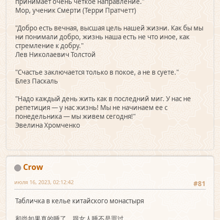
принимает очень чёткое направление."
Мор, ученик Смерти (Терри Пратчетт)
"Добро есть вечная, высшая цель нашей жизни. Как бы мы
ни понимали добро, жизнь наша есть не что иное, как
стремление к добру."
Лев Николаевич Толстой
"Счастье заключается только в покое, а не в суете."
Блез Паскаль
"Надо каждый день жить как в последний миг. У нас не
репетиция — у нас жизнь! Мы не начинаем ее с
понедельника — мы живем сегодня!"
Эвелина Хромченко
Crow
июля 16, 2023, 02:12:42
#81
Табличка в келье китайского монастыря
和尚如果真的睡了，跟女人睡不是罪过