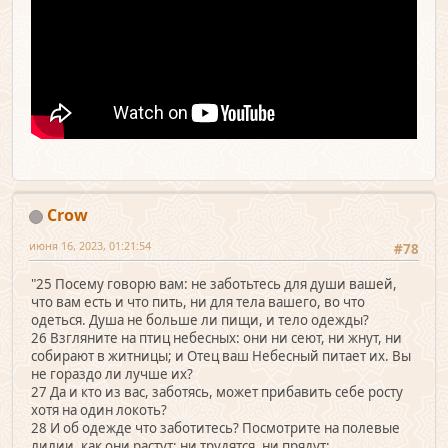
Crow
июня 16, 2023, 01:21:54
#78
"25 Посему говорю вам: не заботьтесь для души вашей,
что вам есть и что пить, ни для тела вашего, во что
одеться. Душа не больше ли пищи, и тело одежды?
26 Взгляните на птиц небесных: они ни сеют, ни жнут, ни
собирают в житницы; и Отец ваш Небесный питает их. Вы
не гораздо ли лучше их?
27 Да и кто из вас, заботясь, может прибавить себе росту
хотя на один локоть?
28 И об одежде что заботитесь? Посмотрите на полевые
лилии, как они растут: ни трудятся, ни прядут;