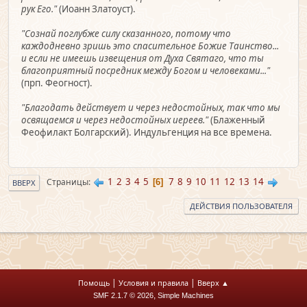
рук Его."
(Иоанн Златоуст).
"Сознай поглубже силу сказанного, потому что
каждодневно зришь это спасительное Божие Таинство...
и если не имеешь извещения от Духа Святаго, что ты
благоприятный посредник между Богом и человеками..."
(прп. Феогност).
"Благодать действует и через недостойных, так что мы
освящаемся и через недостойных иереев."
(Блаженный
Феофилакт Болгарский). Индульгенция на все времена.
1
2
3
4
5
7
8
9
10
11
12
13
14
Страницы
6
ВВЕРХ
ДЕЙСТВИЯ ПОЛЬЗОВАТЕЛЯ
|
|
Помощь
Условия и правила
Вверх ▲
,
SMF 2.1.7 © 2026
Simple Machines