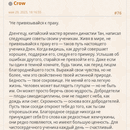
Crow
мая 29, 2023, 18:16:55
#76
"Не привязывайся к праху.
Дзенгецу, китайский мастер времен династии Тан, написал
следующие советы своим ученикам. Живя в мире, не
привязывайся к праху его — таков путь настоящего
ученика Дзен. Когда видишь, как другой совершает
хорошее, поддержи его, следуя его примеру. Услышав об
ошибках другого, старайся не превзойти его. Даже если
ты один в темной комнате, будь таким, как перед лицом
благороднейшего гостя. Выражай свои чувства, но не
более, чем это свойственно твоей истинной природе.
Бедность — твое сокровище. Не меняй его на легкую
жизнь. Человек может выглядеть глупцом — но не быть
им. Он может просто беречь свою мудрость. Добродетели
— плоды самодисциплины, они не падают с неба, как
дождь или снег. Скромность — основа всех добродетелей.
Пусть твои соседи откроют тебя до того, как ты сам
откроешься им. Благородное сердце никогда не
принуждает себя Его слова как редкостные жемчужины,
они редко появляются, но имеют большую ценность. Для
чистосердечного ученика каждый день — счастливый.