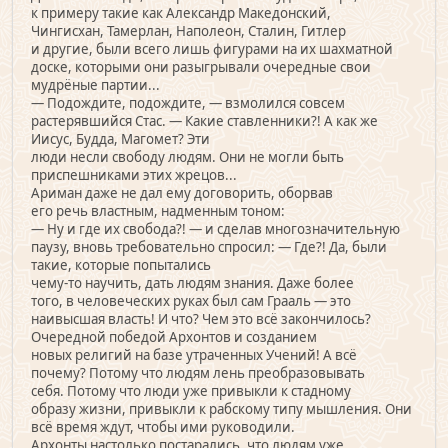
к примеру такие как Александр Македонский,
Чингисхан, Тамерлан, Наполеон, Сталин, Гитлер
и другие, были всего лишь фигурами на их шахматной
доске, которыми они разыгрывали очередные свои
мудрёные партии...
— Подождите, подождите, — взмолился совсем
растерявшийся Стас. — Какие ставленники?! А как же
Иисус, Будда, Магомет? Эти
люди несли свободу людям. Они не могли быть
приспешниками этих жрецов...
Ариман даже не дал ему договорить, оборвав
его речь властным, надменным тоном:
— Ну и где их свобода?! — и сделав многозначительную
паузу, вновь требовательно спросил: — Где?! Да, были
такие, которые попытались
чему-то научить, дать людям знания. Даже более
того, в человеческих руках был сам Грааль — это
наивысшая власть! И что? Чем это всё закончилось?
Очередной победой Архонтов и созданием
новых религий на базе утраченных Учений! А всё
почему? Потому что людям лень преобразовывать
себя. Потому что люди уже привыкли к стадному
образу жизни, привыкли к рабскому типу мышления. Они
всё время ждут, чтобы ими руководили.
Архонты настолько постарались, что людям уже