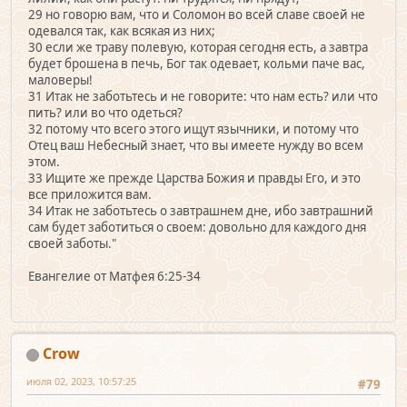
29 но говорю вам, что и Соломон во всей славе своей не
одевался так, как всякая из них;
30 если же траву полевую, которая сегодня есть, а завтра
будет брошена в печь, Бог так одевает, кольми паче вас,
маловеры!
31 Итак не заботьтесь и не говорите: что нам есть? или что
пить? или во что одеться?
32 потому что всего этого ищут язычники, и потому что
Отец ваш Небесный знает, что вы имеете нужду во всем
этом.
33 Ищите же прежде Царства Божия и правды Его, и это
все приложится вам.
34 Итак не заботьтесь о завтрашнем дне, ибо завтрашний
сам будет заботиться о своем: довольно для каждого дня
своей заботы."
Евангелие от Матфея 6:25-34
Crow
июля 02, 2023, 10:57:25
#79