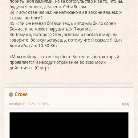
побить Тебя камнями, но за богохульство и за то, что Ты,
будучи человек, делаешь Себя Богом.
34 Иисус отвечал им: не написано ли в законе вашем: Я
сказал: вы боги?
35 Если Он назвал богами тех, к которым было слово
Божие, и не может нарушиться Писание, —
36 Тому ли, Которого Отец освятил и послал в мир, вы
говорите: богохульствуешь, потому что Я сказал: Я Сын
Божий?». (Ин. 10:30-36)
«Моя свобода - это выбор быть Богом, выбор, который
проявляется и находит отражение во всех моих
действиях». (Сартр)
Crow
ноября 09, 2023, 14:28:32
#85