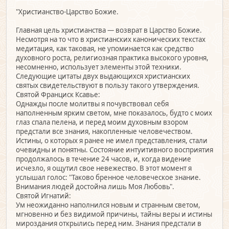
"Христианство-Царство Божие.
Главная цель христианства — возврат в Царство Божие.
Несмотря на то что в христианских канонических текстах
медитация, как таковая, не упоминается как средство
духовного роста, религиозная практика высокого уровня,
несомненно, использует элементы этой техники.
Следующие цитаты двух выдающихся христианских
святых свидетельствуют в пользу такого утверждения.
Святой Франциск Ксавье:
Однажды после молитвы я почувствовал себя
наполненным ярким светом, мне показалось, будто с моих
глаз спала пелена, и перед моим духовным взором
предстали все знания, накопленные человечеством.
Истины, о которых я ранее не имел представления, стали
очевидны и понятны. Состояние интуитивного восприятия
продолжалось в течение 24 часов, и, когда видение
исчезло, я ощутил свое невежество. В этот момент я
услышал голос: "Таково бренное человеческое знание.
Внимания людей достойна лишь Моя Любовь".
Святой Игнатий:
Ум неожиданно наполнился новым и странным светом,
мгновенно и без видимой причины, тайны веры и истины
мироздания открылись перед ним. Знания предстали в