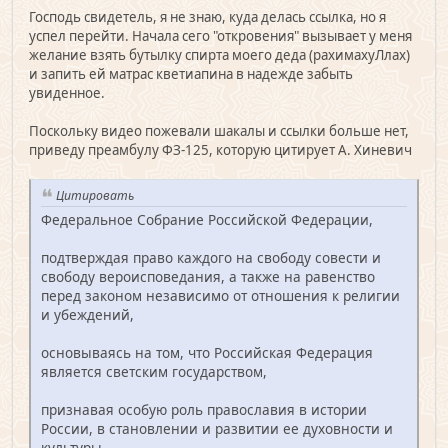
Господь свидетель, я не знаю, куда делась ссылка, но я
успел перейти. Начала сего "откровения" вызывает у меня
желание взять бутылку спирта моего деда (рахимахуЛлах)
и запить ей матрас кветиапина в надежде забыть
увиденное.
Поскольку видео пожевали шакалы и ссылки больше нет,
приведу преамбулу ФЗ-125, которую цитирует А. Хиневич
Цитировать
Федеральное Собрание Российской Федерации,
подтверждая право каждого на свободу совести и
свободу вероисповедания, а также на равенство
перед законом независимо от отношения к религии
и убеждений,
основываясь на том, что Российская Федерация
является светским государством,
признавая особую роль православия в истории
России, в становлении и развитии ее духовности и
культуры,