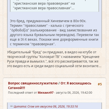
"христианская вера правоверная" на
"христианская вера православная"...
Это бред, придуманный Хиневичем в 80х-90х.
Термин "православие" - калька с греческого
"ὀρθοδοξία" (калькирование - вид заимствования из
другого языка буквальным переводом). Перевели так
еще в IX-X веках. Покажи мне дореформенные книги
с термином "правоверная".
Убедительный "бред" он придумал, в видео на ютубе от
творческой группы "Коловрат ТВ" с названием "Крещение
Руси правда и вымысел.", всё это рассматривается, так же
это видео есть и среди видео социальной сети вконтакте...
Вопрос священно­служителю
/
От: Я восхищаюсь
#5
Сатаной!!!
Последний ответ от
Михаил97
- августа 06, 2026, 19:42:00
Цитата: Crow от августа 06, 2026, 19:33:16