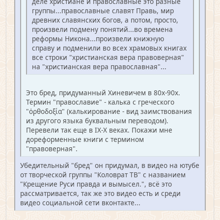
деле христиане и православные это разные
группы...православные славят Правь, мир
древних славянских богов, а потом, просто,
произвели подмену понятий...во времена
реформы Никона...произвели книжную
справу и подменили во всех храмовых книгах
все строки "христианская вера правоверная"
на "христианская вера православная"...
Это бред, придуманный Хиневичем в 80х-90х.
Термин "православие" - калька с греческого
"ὀρθοδοξία" (калькирование - вид заимствования
из другого языка буквальным переводом).
Перевели так еще в IX-X веках. Покажи мне
дореформенные книги с термином
"правоверная".
Убедительный "бред" он придумал, в видео на ютубе
от творческой группы "Коловрат ТВ" с названием
"Крещение Руси правда и вымысел.", всё это
рассматривается, так же это видео есть и среди
видео социальной сети вконтакте...