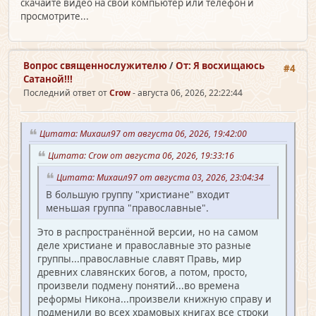
скачайте видео на свой компьютер или телефон и
просмотрите...
Вопрос священно­служителю
/
От: Я восхищаюсь
#4
Сатаной!!!
Последний ответ от
Crow
- августа 06, 2026, 22:22:44
Цитата: Михаил97 от августа 06, 2026, 19:42:00
Цитата: Crow от августа 06, 2026, 19:33:16
Цитата: Михаил97 от августа 03, 2026, 23:04:34
В большую группу "христиане" входит
меньшая группа "православные".
Это в распространённой версии, но на самом
деле христиане и православные это разные
группы...православные славят Правь, мир
древних славянских богов, а потом, просто,
произвели подмену понятий...во времена
реформы Никона...произвели книжную справу и
подменили во всех храмовых книгах все строки