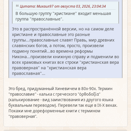
Цитата: Михаил97 от августа 03, 2026, 23:04:34
В большую группу "христиане" входит меньшая
группа "православные".
Это в распространённой версии, но на самом деле
христиане и православные это разные
группы...православные славят Правь, мир древних
славянских богов, а потом, просто, произвели
подмену понятий...во времена реформы
Никона...произвели книжную справу и подменили во
всех храмовых книгах все строки "христианская вера
правоверная" на "христианская вера
православная"...
Это бред, придуманный Хиневичем в 80х-90х. Термин
"православие" - калька с греческого "ὀρθοδοξία"
(калькирование - вид заимствования из другого языка
буквальным переводом). Перевели так еще в IX-X веках.
Покажи мне дореформенные книги с термином
"правоверная".