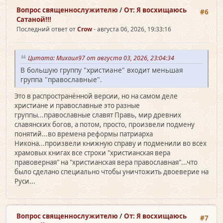
Вопрос священно­служителю
/
От: Я восхищаюсь
#6
Сатаной!!!
Последний ответ от
Crow
- августа 06, 2026, 19:33:16
Цитата: Михаил97 от августа 03, 2026, 23:04:34
В большую группу "христиане" входит меньшая
группа "православные".
Это в распространённой версии, но на самом деле
христиане и православные это разные
группы...православные славят Правь, мир древних
славянских богов, а потом, просто, произвели подмену
понятий...во времена реформы патриарха
Никона...произвели книжную справу и подменили во всех
храмовых книгах все строки "христианская вера
правоверная" на "христианская вера православная"...что
было сделано специально чтобы уничтожить двоеверие на
Руси...
Вопрос священно­служителю
/
От: Я восхищаюсь
#7