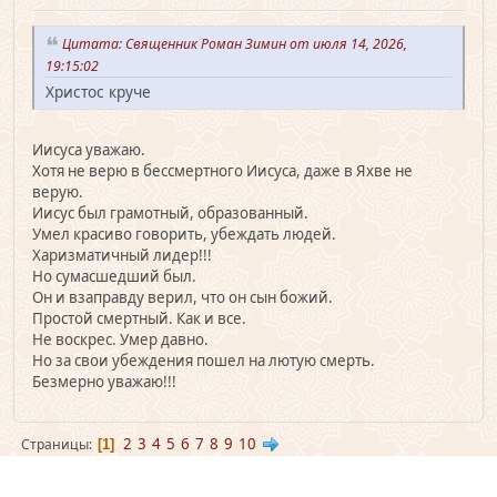
Цитата: Священник Роман Зимин от июля 14, 2026,
19:15:02
Христос круче
Иисуса уважаю.
Хотя не верю в бессмертного Иисуса, даже в Яхве не
верую.
Иисус был грамотный, образованный.
Умел красиво говорить, убеждать людей.
Харизматичный лидер!!!
Но сумасшедший был.
Он и взаправду верил, что он сын божий.
Простой смертный. Как и все.
Не воскрес. Умер давно.
Но за свои убеждения пошел на лютую смерть.
Безмерно уважаю!!!
2
3
4
5
6
7
8
9
10
Страницы
1