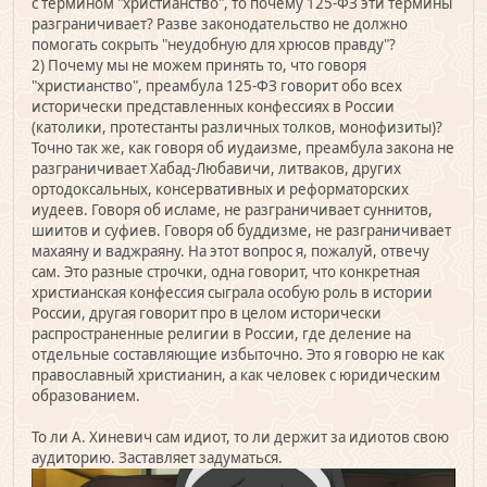
с термином "христианство", то почему 125-ФЗ эти термины
разграничивает? Разве законодательство не должно
помогать сокрыть "неудобную для хрюсов правду"?
2) Почему мы не можем принять то, что говоря
"христианство", преамбула 125-ФЗ говорит обо всех
исторически представленных конфессиях в России
(католики, протестанты различных толков, монофизиты)?
Точно так же, как говоря об иудаизме, преамбула закона не
разграничивает Хабад-Любавичи, литваков, других
ортодоксальных, консервативных и реформаторских
иудеев. Говоря об исламе, не разграничивает суннитов,
шиитов и суфиев. Говоря об буддизме, не разграничивает
махаяну и ваджраяну. На этот вопрос я, пожалуй, отвечу
сам. Это разные строчки, одна говорит, что конкретная
христианская конфессия сыграла особую роль в истории
России, другая говорит про в целом исторически
распространенные религии в России, где деление на
отдельные составляющие избыточно. Это я говорю не как
православный христианин, а как человек с юридическим
образованием.
То ли А. Хиневич сам идиот, то ли держит за идиотов свою
аудиторию. Заставляет задуматься.