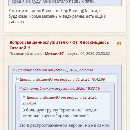
бред я не буду. Мне хватило первых пяти.
Как хотите...дело Ваше...выбор Ваш...))) Кстати, в
буддизме, кроме махаяны и ваджраяны, есть ещё и
хинаяна...
Вопрос священно­служителю
/
От: Я восхищаюсь
#2
Сатаной!!!
Последний ответ от
Михаил97
- августа 06, 2026, 23:53:32
Цитата: Crow от августа 06, 2026, 22:22:44
Цитата: Михаил97 от августа 06, 2026, 19:42:00
Цитата: Crow от августа 06, 2026, 19:33:16
Цитата: Михаил97 от августа 03, 2026,
23:04:34
В большую группу "христиане" входит
меньшая группа "православные".
Это в распространённой версии, но на самом