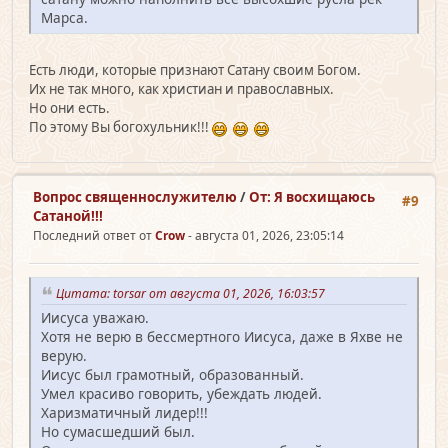
Марса.
Есть люди, которые признают Сатану своим Богом.
Их не так много, как христиан и православных.
Но они есть.
По этому Вы богохульник!!!
Вопрос священно­служителю
/
От: Я восхищаюсь
#9
Сатаной!!!
Последний ответ от
Crow
- августа 01, 2026, 23:05:14
Цитата: torsar от августа 01, 2026, 16:03:57
Иисуса уважаю.
Хотя не верю в бессмертного Иисуса, даже в Яхве не
верую.
Иисус был грамотный, образованный.
Умел красиво говорить, убеждать людей.
Харизматичный лидер!!!
Но сумасшедший был.