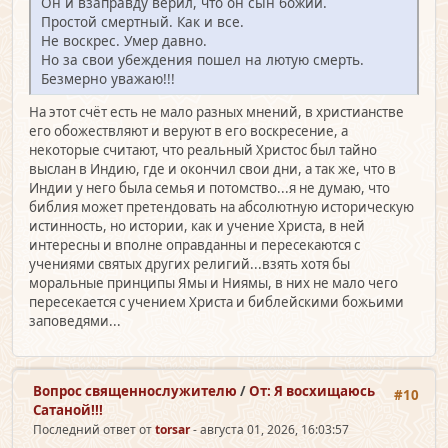
Он и взаправду верил, что он сын божий.
Простой смертный. Как и все.
Не воскрес. Умер давно.
Но за свои убеждения пошел на лютую смерть.
Безмерно уважаю!!!
На этот счёт есть не мало разных мнений, в христианстве
его обожествляют и веруют в его воскресение, а
некоторые считают, что реальный Христос был тайно
выслан в Индию, где и окончил свои дни, а так же, что в
Индии у него была семья и потомство...я не думаю, что
библия может претендовать на абсолютную историческую
истинность, но истории, как и учение Христа, в ней
интересны и вполне оправданны и пересекаются с
учениями святых других религий...взять хотя бы
моральные принципы Ямы и Ниямы, в них не мало чего
пересекается с учением Христа и библейскими божьими
заповедями...
Вопрос священно­служителю
/
От: Я восхищаюсь
#10
Сатаной!!!
Последний ответ от
torsar
- августа 01, 2026, 16:03:57