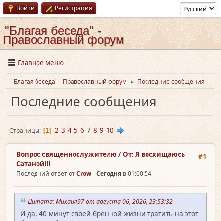
Войти
Регистрация
"Благая беседа" -
Православный форум
Главное меню
"Благая беседа" - Православный форум
Последние сообщения
►
Последние сообщения
2
3
4
5
6
7
8
9
10
Страницы
1
Вопрос священно­служителю
/
От: Я восхищаюсь
#1
Сатаной!!!
Последний ответ от
Crow
-
Сегодня
в 01:00:54
Цитата: Михаил97 от августа 06, 2026, 23:53:32
И да, 40 минут своей бренной жизни тратить на этот