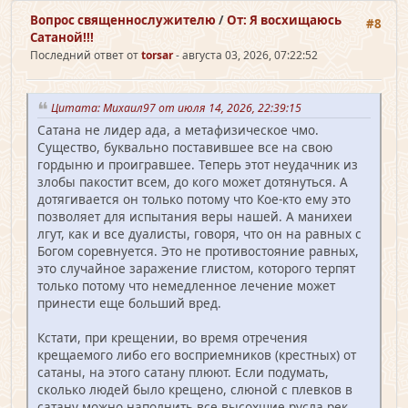
Вопрос священно­служителю
/
От: Я восхищаюсь
#8
Сатаной!!!
Последний ответ от
torsar
- августа 03, 2026, 07:22:52
Цитата: Михаил97 от июля 14, 2026, 22:39:15
Сатана не лидер ада, а метафизическое чмо.
Существо, буквально поставившее все на свою
гордыню и проигравшее. Теперь этот неудачник из
злобы пакостит всем, до кого может дотянуться. А
дотягивается он только потому что Кое-кто ему это
позволяет для испытания веры нашей. А манихеи
лгут, как и все дуалисты, говоря, что он на равных с
Богом соревнуется. Это не противостояние равных,
это случайное заражение глистом, которого терпят
только потому что немедленное лечение может
принести еще больший вред.
Кстати, при крещении, во время отречения
крещаемого либо его восприемников (крестных) от
сатаны, на этого сатану плюют. Если подумать,
сколько людей было крещено, слюной с плевков в
сатану можно наполнить все высохшие русла рек