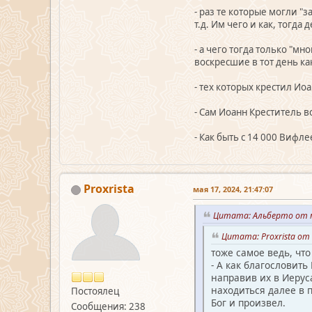
- раз те которые могли "
т.д. Им чего и как, тогда 
- а чего тогда только "м
воскресшие в тот день к
- тех которых крестил Ио
- Сам Иоанн Креститель в
- Как быть с 14 000 Вифл
Proxrista
мая 17, 2024, 21:47:07
Цитата: Альберто от м
Цитата: Proxrista от 
тоже самое ведь, чт
- А как благословить
направив их в Иерус
находиться далее в 
Постоялец
Бог и произвел.
Сообщения: 238