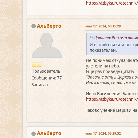
https://azbyka.ru/otechnik
Альберто
мая 17, 2024, 03:15:29
Цитата: Proxrista от ма
И в этой связи и воск
показателен.
Не понимаю откуда Вы это
улетели на небо.
Пользователь
Еще раз приведу цитату:
"древние отцы Церкви по
Сообщения: 77
Иерусалима, снова уже не 
Записан
Иван Васильевич Баженов
https://azbyka.ru/otechnik
Таково учение Церкви на 
Альберто
мая 17, 2024, 03:29:32