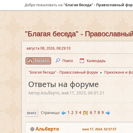
Добро пожаловать на
"Благая беседа" - Православный фо
"Благая беседа" - Православны
августа 08, 2026, 08:29:10
Начало
Поиск
Календарь
"Благая беседа" - Православный форум
Прихожане и ф
►
Ответы на форуме
Автор Альберто, мая 17, 2023, 06:01:21
1
2
3
4
6
7
8
9
Страницы
5
ВНИЗ
Альберто
мая 17, 2024, 02:57:57