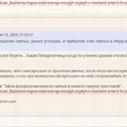
/Ivan_Bazhenov/tajna-voskresenija-mnogih-svjatyh-v-moment-smerti-hris
я 15, 2024, 21:33:12
решение святых, ранее усопших, и прибытие этих святых в Иерус
 все берете... Какая Пятидесятница когда по учению Церкви эти во
лагали, что совоскресшие со Христом святые, после того как послу
умирали, а они при вознесении Воскресшего на небо сопровождали Его
 "Тайна воскресения многих святых в момент смерти Христовой".
/Ivan_Bazhenov/tajna-voskresenija-mnogih-svjatyh-v-moment-smerti-hris
этот счет.