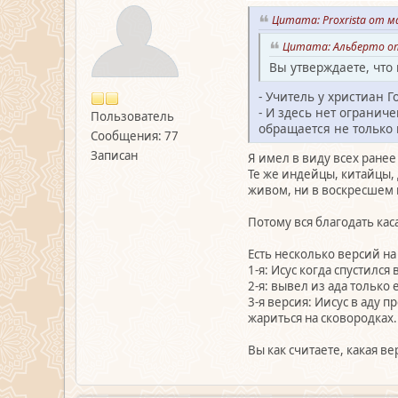
Цитата: Proxrista от ма
Цитата: Альберто от 
Вы утверждаете, что
- Учитель у христиан Г
- И здесь нет ограниче
Пользователь
обращается не только 
Сообщения: 77
Записан
Я имел в виду всех ранее
Те же индейцы, китайцы, 
живом, ни в воскресшем 
Потому вся благодать ка
Есть несколько версий на 
1-я: Исус когда спустился
2-я: вывел из ада только
3-я версия: Иисус в аду п
жариться на сковородках.
Вы как считаете, какая в