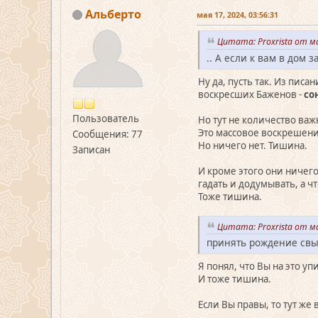
Альберто
мая 17, 2024, 03:56:31
Цитата: Proxrista от ма
.. А если к вам в дом 
Ну да, пусть так. Из писа
воскресших Баженов -
со
Пользователь
Но тут не количество важн
Это массовое воскрешени
Сообщения: 77
Но ничего нет. Тишина.
Записан
И кроме этого они ничего
гадать и додумывать, а чт
Тоже тишина.
Цитата: Proxrista от ма
принять рождение свы
Я понял, что Вы на это у
И тоже тишина.
Если Вы правы, то тут же