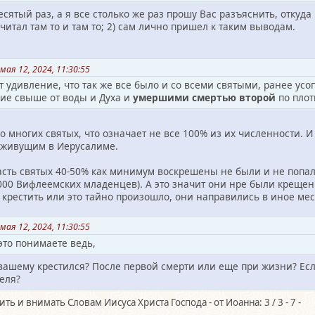
сятый раз, а я все столько же раз прошу Вас разъяснить, откуда 
очитал там то и там то; 2) сам лично пришел к таким выводам.
мая 12, 2024, 11:30:55
ет удивление, что так же все было и со всеми святыми, ранее у
е свыше от воды и Духа и
умершими смертью второй
по плот
о многих святых, что означает не все 100% из их численности. И 
 живущим в Иерусалиме.
часть святых 40-50% как минимум воскрешены не были и не попа
000 Вифлеемских младенцев). А это значит они нре были крещен
 крестить или это тайно произошло, они направились в иное мес
мая 12, 2024, 11:30:55
это понимаете ведь,
 вашему крестился? После первой смерти или еще при жизни? Если
еля?
ть и внимать Словам Иисуса Христа Господа - от Иоанна: 3 / 3 - 7 -