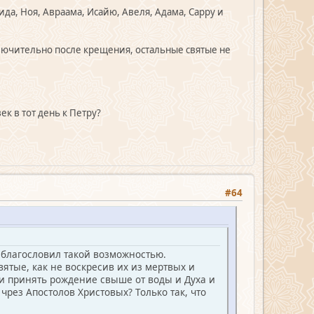
ида, Ноя, Авраама, Исайю, Авеля, Адама, Сарру и
сключительно после крещения, остальные святые не
ек в тот день к Петру?
#64
 благословил такой возможностью.
святые, как не воскресив их из мертвых и
и принять рождение свыше от воды и Духа и
чрез Апостолов Христовых? Только так, что