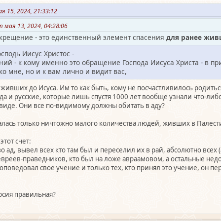
я 15, 2024, 21:33:12
мая 13, 2024, 04:28:06
 крещение - это единственный элемент спасения
для ранее жи
осподь Иисус Христос -
ний - к кому именно это обращение Господа Иисуса Христа - в при
ко мне, но и к вам лично и видит вас,
 живших до Исуса. Им то как быть, кому не посчастливилось родить
да и русские, которые лишь спустя 1000 лет вообще узнали что-либо
виде. Они все по-видимому должны обитать в аду?
салась только ничтожно малого количества людей, живших в Палест
этот счет:
 во ад, вывел всех кто там был и переселил их в рай, абсолютно всех (
 евреев-праведников, кто был на ложе авраамовом, а остальные недо
роповедовал свое учение и только тех, кто принял это учение, он пер
ерсия правильная?