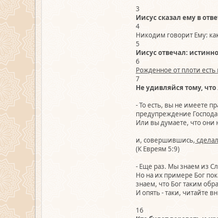
3
Иисус сказал ему в отв
4
Никодим говорит Ему: как
5
Иисус отвечал: истинно
6
Рожденное от плоти есть 
7
Не удивляйся тому, что
- То есть, вы не имеете 
предупреждение Господа к
Или вы думаете, что они 
и, совершившись,
сделал
(К Евреям 5:9)
- Еще раз. Мы знаем из С
Но на их примере Бог пок
знаем, что Бог таким об
И опять - таки, читайте в
16