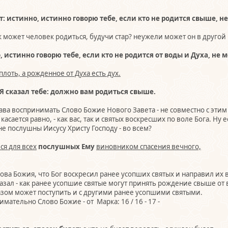
ет: истинно, истинно говорю тебе, если кто не родится свыше, 
 может человек родиться, будучи стар? неужели может он в другой 
, истинно говорю тебе, если кто не родится от воды и Духа, не
плоть, а рожденное от Духа есть дух.
 Я сказал тебе: должно вам родиться свыше.
права воспринимать Слово Божие Нового Завета - не совместно с эти
асается равно, - как вас, так и святых воскресших по воле Бога. Ну
не послушны Иисусу Христу Господу - во всем?
ся для всех
послушных Ему
виновником спасения вечного,
лова Божия, что Бог воскресил ранее усопших святых и направил их 
азал - как ранее усопшие святые могут принять рождение свыше от во
разом может поступить и с другими ранее усопшими святыми.
нимательно Слово Божие - от Марка: 16 / 16 - 17 -