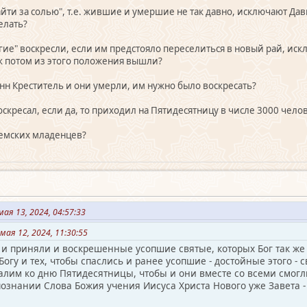
зайти за солью", т.е. жившие и умершие не так давно, исключают Дав
делать?
ногие" воскресли, если им предстояло переселиться в новый рай, и
ак потом из этого положения вышли?
анн Креститель и они умерли, им нужно было воскресать?
оскресал, если да, то приходил на Пятидесятницу в числе 3000 челов
еемских младенцев?
ая 13, 2024, 04:57:33
мая 12, 2024, 11:30:55
о и приняли и воскрешенные усопшие святые, которых Бог так же
 Богу и тех, чтобы спаслись и ранее усопшие - достойные этого - 
алим ко дню Пятидесятницы, чтобы и они вместе со всеми смогл
познании Слова Божия учения Иисуса Христа Нового уже Завета - 