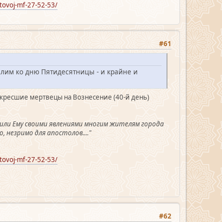
tovoj-mf-27-52-53/
#61
алим ко дню Пятидесятницы - и крайне и
скресшие мертвецы на Вознесение (40-й день)
жили Ему своими явлениями многим жителям города
, незримо для апостолов...."
tovoj-mf-27-52-53/
#62