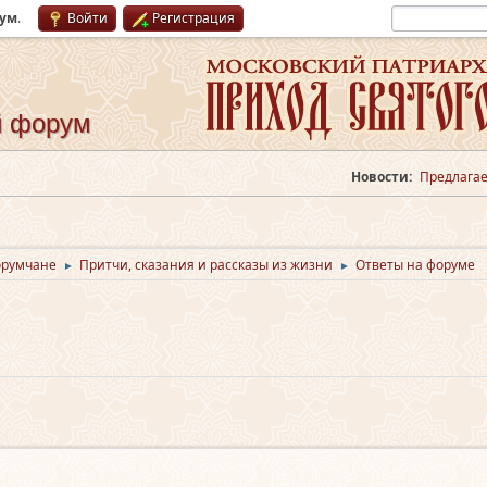
рум
.
Войти
Регистрация
й форум
Новости:
Предлагае
орумчане
Притчи, сказания и рассказы из жизни
Ответы на форуме
►
►