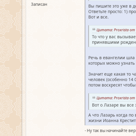
Записан
Вы пишите это уже в де
Ответьте просто: 1) пр
Вот и все.
Цитата: Proxrista от 
То что у вас вызыва
принявшими рождени
Речь в евангелии шла 
которых можно узнать
Значит еще какая то 
человек (особенно 14 
потом воскресят чтобы
Цитата: Proxrista от 
Вот о Лазаре вы все 
А что Лазарь когда по
жизни Иоанна Крестит
- Ну так вы начинайте вери