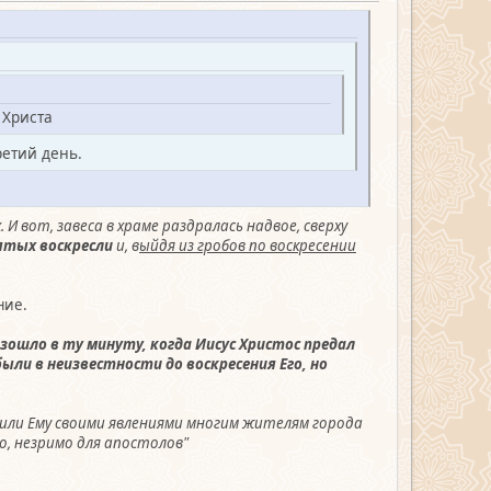
 Христа
ретий день.
 И вот, завеса в храме раздралась надвое, сверху
ятых воскресли
и, в
ыйдя из гробов по воскресении
ние.
изошло в ту минуту, когда Иисус Христос предал
ыли в неизвестности до воскресения Его, но
жили Ему своими явлениями многим жителям города
го, незримо для апостолов"