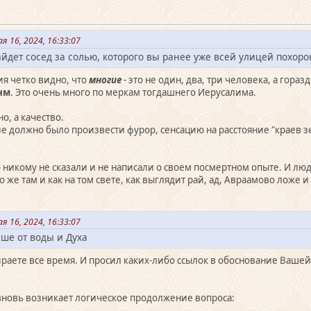
я 16, 2024, 16:33:07
зайдет сосед за солью, которого вы ранее уже всей улицей похоро
ния четко видно, что
многие
- это не один, два, три человека, а гора
нм
. Это очень много по меркам тогдашнего Иерусалима.
о, а качество.
е должно было произвести фурор, сенсацию на расстояние "краев зе
 никому не сказали и не написали о своем посмертном опыте. И люд
о же там и как на том свете, как выглядит рай, ад, Авраамово ложе и
я 16, 2024, 16:33:07
ше от воды и Духа
пираете все время. И просил каких-либо ссылок в обоснование Вашей
 вновь возникает логическое продолжение вопроса: