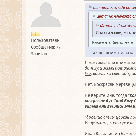
Цитата: Proxrista от ма
Цитата: Альберто от 
Цитата: Proxrista о
И
мы знаем, что 
Пользователь
Разве это было не в
Сообщения: 77
- Так вы внимательно 
Записан
Я максимально внимател
донизу; и земля потряслас
Его
, вошли во святой град
Нет. Воскресли мертвецы 
Не верите мне, тогда
"Ка
на кресте дух Свой Богу
затем они явились многи
"древние отцы Церкви по
Иерусалима, снова уже не
Иван Васильевич Баженов