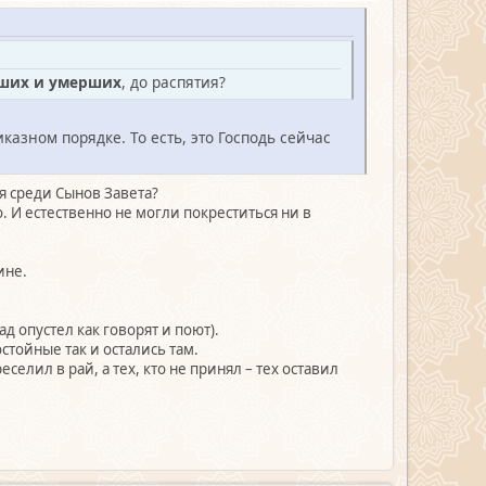
вших и умерших
, до распятия?
казном порядке. То есть, это Господь сейчас
ся среди Сынов Завета?
. И естественно не могли покреститься ни в
ине.
ад опустел как говорят и поют).
стойные так и остались там.
еселил в рай, а тех, кто не принял – тех оставил