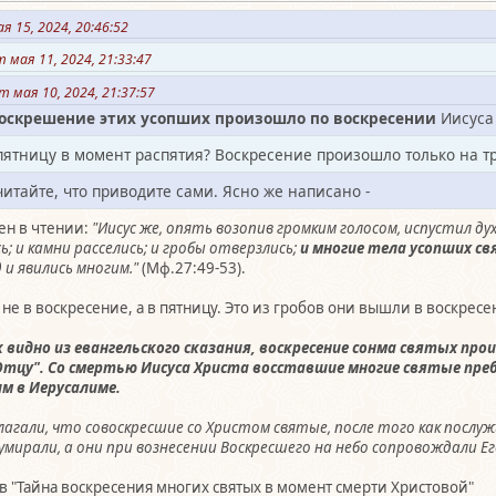
я 15, 2024, 20:46:52
мая 11, 2024, 21:33:47
т мая 10, 2024, 21:37:57
воскрешение этих усопших произошло по воскресении
Иисуса
 пятницу в момент распятия? Воскресение произошло только на т
читайте, что приводите сами. Ясно же написано -
ен в чтении:
"Иисус же, опять возопив громким голосом, испустил дух.
ь; и камни расселись; и гробы отверзлись;
и многие тела усопших св
 и явились многим."
(Мф.27:49-53).
не в воскресение, а в пятницу. Это из гробов они вышли в воскресе
к видно из евангельского сказания, воскресение сонма святых про
 Отцу". Со смертью Иисуса Христа восставшие многие святые преб
м в Иерусалиме.
лагали, что совоскресшие со Христом святые, после того как послу
 умирали, а они при вознесении Воскресшего на небо сопровождали Е
 "Тайна воскресения многих святых в момент смерти Христовой"