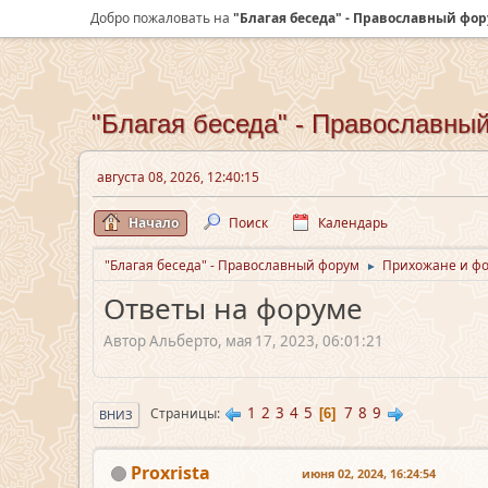
Добро пожаловать на
"Благая беседа" - Православный фо
"Благая беседа" - Православны
августа 08, 2026, 12:40:15
Начало
Поиск
Календарь
"Благая беседа" - Православный форум
Прихожане и ф
►
Ответы на форуме
Автор Альберто, мая 17, 2023, 06:01:21
1
2
3
4
5
7
8
9
Страницы
6
ВНИЗ
Proxrista
июня 02, 2024, 16:24:54