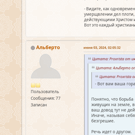
- Видите, как одновремен
умерщвлении дел плоти, и
действующими Христом и 
Вот это каждый христиан
Альберто
июня 03, 2024, 02:05:32
Цитата: Proxrista от и
Цитата: Альберто от 
Цитата: Proxrista о
- Вот вам ваша гор
Пользователь
Сообщения: 77
Понятно, что борьба 
живущих на земле, в
Записан
ваш довод тут не дей
Иначе, называя себя
безгрешие.
Речь идет о другом.