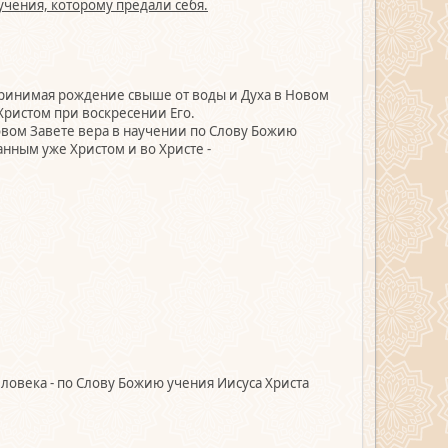
учения, которому предали себя.
 принимая рождение свыше от воды и Духа в Новом
 Христом при воскресении Его.
Новом Завете вера в научении по Слову Божию
анным уже Христом и во Христе -
человека - по Слову Божию учения Иисуса Христа