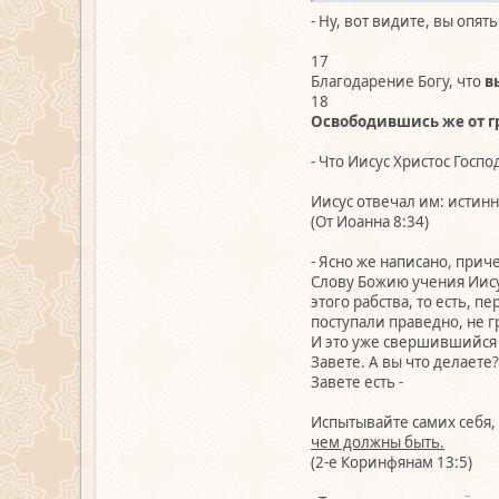
- Ну, вот видите, вы опят
17
Благодарение Богу, что
в
18
Освободившись же от г
- Что Иисус Христос Госпо
Иисус отвечал им: истин
(От Иоанна 8:34)
- Ясно же написано, прич
Слову Божию учения Иисус
этого рабства, то есть, п
поступали праведно, не г
И это уже свершившийся 
Завете. А вы что делаете
Завете есть -
Испытывайте самих себя,
чем должны быть.
(2-е Коринфянам 13:5)