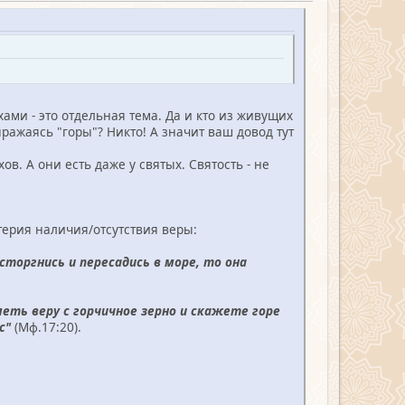
хами - это отдельная тема. Да и кто из живущих
ыражаясь "горы"? Никто! А значит ваш довод тут
. А они есть даже у святых. Святость - не
терия наличия/отсутствия веры:
исторгнись и пересадись в море, то она
меть веру с горчичное зерно и скажете горе
с"
(Мф.17:20).