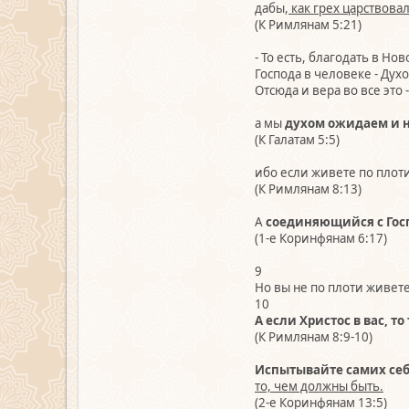
дабы,
как грех царствовал
(К Римлянам 5:21)
- То есть, благодать в Н
Господа в человеке - Духо
Отсюда и вера во все это 
а мы
духом ожидаем и 
(К Галатам 5:5)
ибо если живете по плоти
(К Римлянам 8:13)
А
соединяющийся с Госп
(1-е Коринфянам 6:17)
9
Но вы не по плоти живет
10
А если Христос в вас, то
(К Римлянам 8:9-10)
Испытывайте самих себ
то, чем должны быть.
(2-е Коринфянам 13:5)