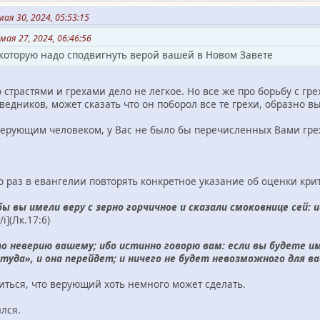
ая 30, 2024, 05:53:15
мая 27, 2024, 06:46:56
, которую надо сподвигнуть верой вашей в Новом Завете
 страстями и грехами дело не легкое. Но все же про борьбу с гре
ведников, может сказать что он поборол все те грехи, образно в
ерующим человеком, у Вас не было бы перечисленных Вами грехов
 раз в евангелии повторять конкретное указание об оценки кри
 бы вы имели веру с зерно горчичное и сказали смоковнице сей: 
/i](Лк.17:6)
 по неверию вашему; ибо истинно говорю вам: если вы будете и
туда», и она перейдет; и ничего не будет невозможного для ва
иться, что верующий хоть немного может сделать.
лся.