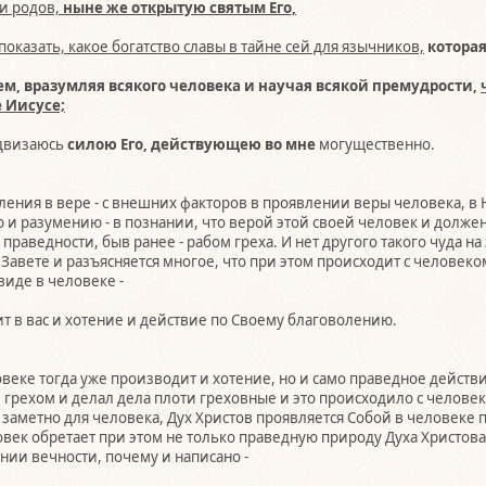
 и родов,
ныне же открытую святым Его,
оказать, какое богатство славы в тайне сей для язычников,
которая
м, вразумляя всякого человека и научая всякой премудрости,
 Иисусе;
двизаюсь
силою Его, действующею во мне
могущественно.
тавления в вере - с внешних факторов в проявлении веры человека, 
 и разумению - в познании, что верой этой своей человек и должен
м праведности, быв ранее - рабом греха. И нет другого такого чуда 
Завете и разъясняется многое, что при этом происходит с человеком,
виде в человеке -
т в вас и хотение и действие по Своему благоволению.
еловеке тогда уже производит и хотение, но и само праведное действ
грехом и делал дела плоти греховные и это происходило с человеком, 
заметно для человека, Дух Христов проявляется Собой в человеке 
ловек обретает при этом не только праведную природу Духа Христова
ении вечности, почему и написано -