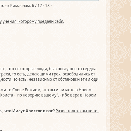
- к Римлянам: 6 / 17 - 18 -
у учения, которому предали себя.
 того, что некоторые люди, быв послушны от сердца
греха, то есть, делающими грех, освободились от
едности. То есть, независимо от обстановки эти люди
и - в Слове Божием, что вы и читаете в Новом
 Христа - "по неверию вашему", - ибо вера в Новом
бя,
что Иисус Христос в вас?
Разве только вы не то,