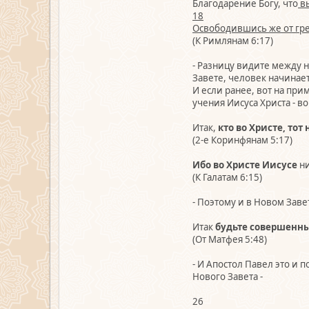
Благодарение Богу, что
вы
18
Освободившись же от гр
(К Римлянам 6:17)
- Разницу видите между н
Завете, человек начинает
И если ранее, вот на при
учения Иисуса Христа - в
Итак,
кто во Христе, тот
(2-е Коринфянам 5:17)
Ибо во Христе Иисусе
ни
(К Галатам 6:15)
- Поэтому и в Новом Заве
Итак
будьте совершенны
(От Матфея 5:48)
- И Апостол Павел это и 
Нового Завета -
26