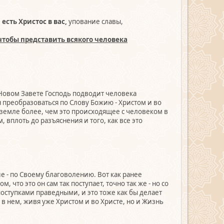
 есть Христос в вас,
упование славы,
чтобы представить всякого человека
в Новом Завете Господь подводит человека
 преобразоваться по Слову Божию - Христом и во
на земле более, чем это происходящее с человеком в
 вплоть до разъяснения и того, как все это
ие - по Своему благоволению. Вот как ранее
что это он сам так поступает, точно так же - но со
поступками праведными, и это тоже как бы делает
 в нем, живя уже Христом и во Христе, но и Жизнь