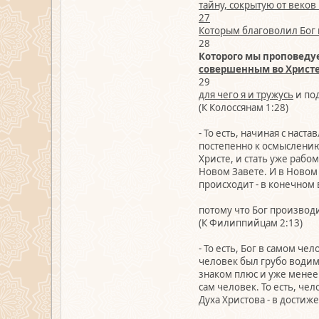
тайну, сокрытую от веков
27
Которым благоволил Бог п
28
Которого мы проповедуе
совершенным во Христе
29
для чего я и тружусь
и по
(К Колоссянам 1:28)
- То есть, начиная с нас
постепенно к осмыслению
Христе, и стать уже рабо
Новом Завете. И в Новом 
происходит - в конечном 
потому что Бог производи
(К Филиппийцам 2:13)
- То есть, Бог в самом ч
человек был грубо водим 
знаком плюс и уже менее 
сам человек. То есть, че
Духа Христова - в достиж