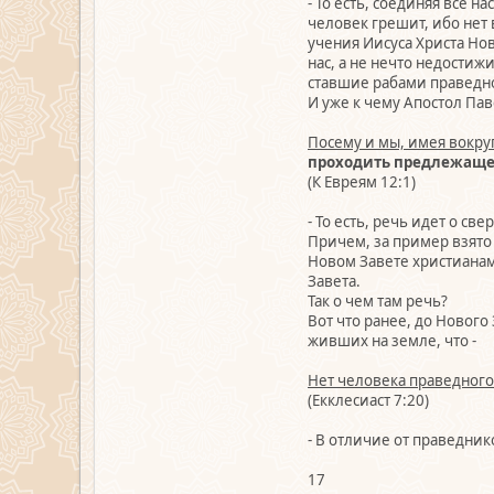
- То есть, соединяя всё 
человек грешит, ибо нет 
учения Иисуса Христа Ново
нас, а не нечто недостижи
ставшие рабами праведно
И уже к чему Апостол Пав
Посему и мы, имея вокруг
проходить предлежаще
(К Евреям 12:1)
- То есть, речь идет о с
Причем, за пример взято 
Новом Завете христианам
Завета.
Так о чем там речь?
Вот что ранее, до Нового
живших на земле, что -
Нет человека праведного
(Екклесиаст 7:20)
- В отличие от праведник
17