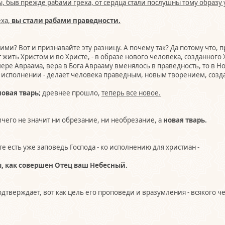
, быв прежде рабами греха, от сердца стали послушны тому образу 
еха,
вы стали рабами праведности.
ими? Вот и признавайте эту разницу. А почему так? Да потому что,
 жить Христом и во Христе, - в образе нового человека, созданного
мере Авраама, вера в Бога Аврааму вменялось в праведность, то в 
о исполнении - делает человека праведным, новым творением, созд
 новая тварь;
древнее прошло,
теперь все новое.
чего не значит ни обрезание, ни необрезание, а
новая тварь.
те есть уже заповедь Господа - ко исполнению для христиан -
, как совершен Отец ваш Небесный.
подтверждает, вот как цель его проповеди и вразумления - всякого 