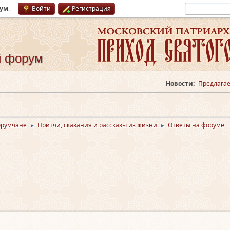
рум
.
Войти
Регистрация
й форум
Новости:
Предлагае
орумчане
Притчи, сказания и рассказы из жизни
Ответы на форуме
►
►