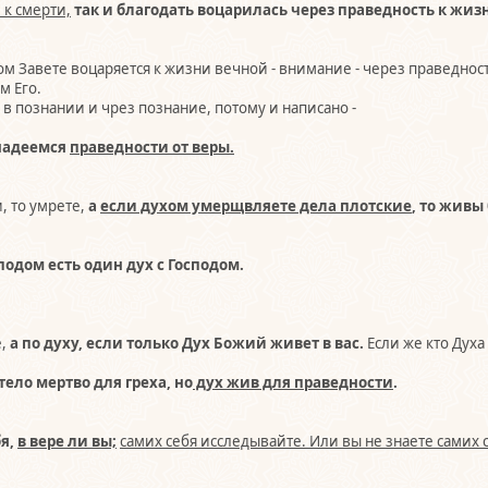
 к смерти,
так и благодать воцарилась через праведность к жи
овом Завете воцаряется к жизни вечной - внимание - через праведно
м Его.
- в познании и чрез познание, потому и написано -
надеемся
праведности от веры.
, то умрете,
а
если духом умерщвляете дела плотские
, то живы
одом есть один дух с Господом.
е,
а по духу, если только Дух Божий живет в вас.
Если же кто Духа 
 тело мертво для греха, но
дух жив для праведности
.
я,
в вере ли вы;
самих себя исследывайте. Или вы не знаете самих 