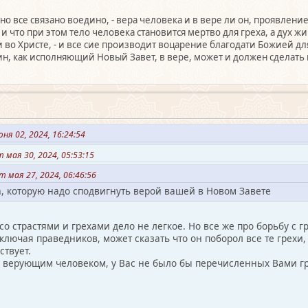
но все связано воедино, - вера человека и в вере ли он, проявление
 что при этом тело человека становится мертво для греха, а дух жи
во Христе, - и все сие производит воцарение благодати Божией для
ин, как исполняющий Новый Завет, в вере, может и должен сделать 
юня 02, 2024, 16:24:54
мая 30, 2024, 05:53:15
т мая 27, 2024, 06:46:56
а, которую надо сподвигнуть верой вашей в Новом Завете
со страстями и грехами дело не легкое. Но все же про борьбу с гр
ключая праведников, может сказать что он поборол все те грехи,
ствует.
 верующим человеком, у Вас не было бы перечисленных Вами грех