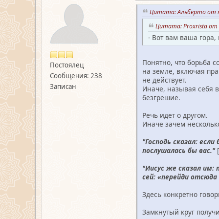
Цитата: Альберто от м
Цитата: Proxrista от 
- Вот вам ваша гора
Понятно, что борьба со
Постоялец
на земле, включая пра
Сообщения: 238
не действует.
Записан
Иначе, называя себя в
безгрешие.
Речь идет о другом.
Иначе зачем несколько
"Господь сказал: если
послушалась бы вас."
[
"Иисус же сказал им:
сей: «перейди отсюда 
Здесь конкретно говор
Замкнутый круг получи