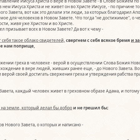
наставление Иисуса Христа о вере в Новом Завете - в Слове Божием п
в нем Иисуса Христа и не живет он во Христе Иисусе, - по причине т
го Завета, вот как это делали эти люди, за которых благодарил Апост
мое для человеков в Новом Завете. Что тогда "не достижимое", о чем
сти, живя уже Христом и во Христе.
ел призывает всех в Новом Завете? Да вот к чему -
 себя такое облако свидетелей,
свергнем с себя всякое бремя
и з
е нам поприще,
вержении греха в человеке - верой в осуществлении Слова Божия Нов
хождение в вере людей, живших ранее еще, - до Нового Завета. Вот 
 верой своей достигать свержения греха и утверждения рабства пр
 Завета, каждый человек живет в греховном образе Адама, и потому
 на земле, который делал бы добро
и не грешил бы;
ов Нового Завета, о которых и написано -