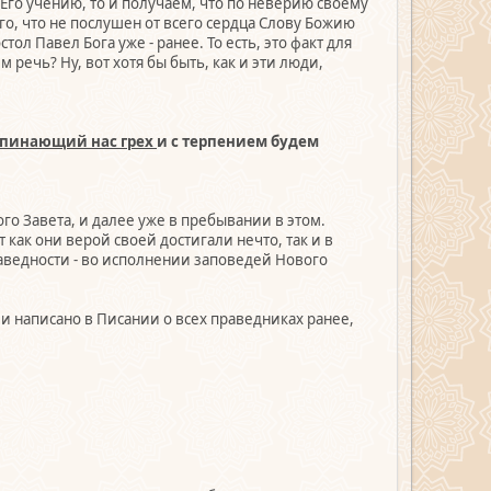
о Его учению, то и получаем, что по неверию своему
ого, что не послушен от всего сердца Слову Божию
ол Павел Бога уже - ранее. То есть, это факт для
 речь? Ну, вот хотя бы быть, как и эти люди,
апинающий нас грех
и с терпением будем
ого Завета, и далее уже в пребывании в этом.
как они верой своей достигали нечто, так и в
аведности - во исполнении заповедей Нового
 и написано в Писании о всех праведниках ранее,