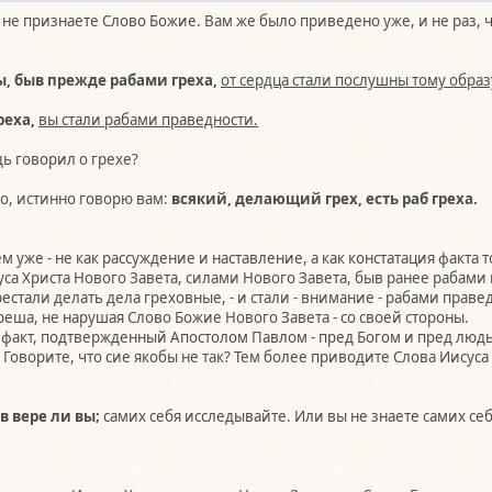
ь не признаете Слово Божие. Вам же было приведено уже, и не раз, что 
ы, быв прежде рабами греха,
от сердца стали послушны тому образ
реха,
вы стали рабами праведности.
дь говорил о грехе?
но, истинно говорю вам:
всякий, делающий грех, есть раб греха.
ем уже - не как рассуждение и наставление, а как констатация факта
а Христа Нового Завета, силами Нового Завета, быв ранее рабами 
ерестали делать дела греховные, - и стали - внимание - рабами прав
реша, не нарушая Слово Божие Нового Завета - со своей стороны.
факт, подтвержденный Апостолом Павлом - пред Богом и пред людьм
? Говорите, что сие якобы не так? Тем более приводите Слова Иисуса
в вере ли вы;
самих себя исследывайте. Или вы не знаете самих се