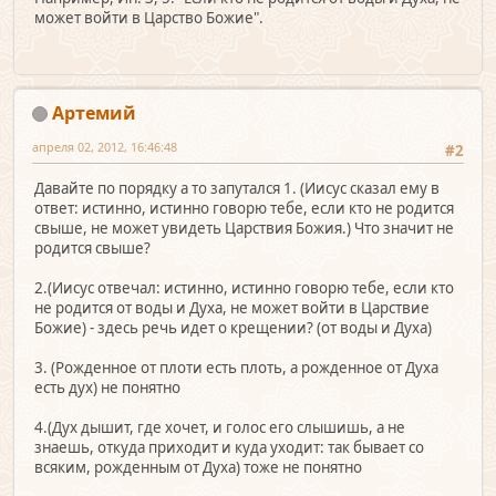
может войти в Царство Божие".
Артемий
апреля 02, 2012, 16:46:48
#2
Давайте по порядку а то запутался 1. (Иисус сказал ему в
ответ: истинно, истинно говорю тебе, если кто не родится
свыше, не может увидеть Царствия Божия.) Что значит не
родится свыше?
2.(Иисус отвечал: истинно, истинно говорю тебе, если кто
не родится от воды и Духа, не может войти в Царствие
Божие) - здесь речь идет о крещении? (от воды и Духа)
3. (Рожденное от плоти есть плоть, а рожденное от Духа
есть дух) не понятно
4.(Дух дышит, где хочет, и голос его слышишь, а не
знаешь, откуда приходит и куда уходит: так бывает со
всяким, рожденным от Духа) тоже не понятно