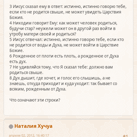
3 Иисус сказал ему в ответ: истинно, истинно говорю тебе,
если кто не родится свыше, не может увидеть Царствия
Божия.
4 Никодим говорит Ему: как может человек родиться,
будучи стар? неужели может он в другой раз войти в
утробу матери своей и родиться?
5 Иисус отвечал: истинно, истинно говорю тебе, если кто
не родится от воды и Духа, не может войти в Царствие
Божие.
6 Рожденное от плоти есть плоть, а рожденное от Духа
есть дух.
7 Не удивляйся тому, что Я сказал тебе: должно вам
родиться свыше.
8 Дух дышит, где хочет, и голос его слышишь, а не
знаешь, откуда приходит и куда уходит: так бывает со
всяким, рожденным от Духа.
Что означают эти строки?
Наталия Хучуа
апреля 02, 2012, 16:40:17
#1