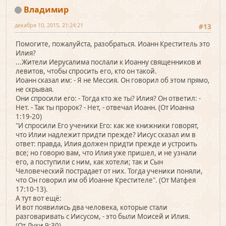
Владимир
декабря 10, 2015, 21:24:21
#13
Помогите, пожалуйста, разобраться. Иоанн Креститель это
Илия?
...Жители Иерусалима послали к Иоанну священников и
левитов, чтобы спросить его, кто он такой.
Иоанн сказал им: - Я не Мессия. Он говорил об этом прямо,
не скрывая.
Они спросили его: - Тогда кто же ты? Илия? Он ответил: -
Нет. - Так ты пророк? - Нет, - отвечал Иоанн. (От Иоанна
1:19-20)
"И спросили Его ученики Его: как же книжники говорят,
что Илии надлежит придти прежде? Иисус сказал им в
ответ: правда, Илия должен придти прежде и устроить
все; но говорю вам, что Илия уже пришел, и не узнали
его, а поступили с ним, как хотели; так и Сын
Человеческий пострадает от них. Тогда ученики поняли,
что Он говорил им об Иоанне Крестителе". (От Матфея
17:10-13).
А тут вот ещё:
И вот появились два человека, которые стали
разговаривать с Иисусом, - это были Моисей и Илия.
(От Луки 9:30)