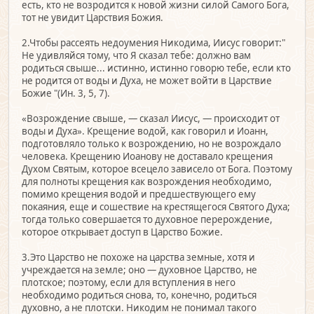
есть, кто не возродится к новой жизни силой Самого Бога,
тот не увидит Царствия Божия.
2.Чтобы рассеять недоумения Никодима, Иисус говорит:"
Не удивляйся тому, что Я сказал тебе: должно вам
родиться свыше... истинно, истинно говорю тебе, если кто
не родится от воды и Духа, не может войти в Царствие
Божие "(Ин. 3, 5, 7).
«Возрождение свыше, — сказал Иисус, — происходит от
воды и Духа». Крещение водой, как говорил и Иоанн,
подготовляло только к возрождению, но не возрождало
человека. Крещению Иоанову не доставало крещения
Духом Святым, которое всецело зависело от Бога. Поэтому
для полноты крещения как возрождения необходимо,
помимо крещения водой и предшествующего ему
покаяния, еще и сошествие на крестящегося Святого Духа;
тогда только совершается то духовное перерождение,
которое открывает доступ в Царство Божие.
3.Это Царство не похоже на царства земные, хотя и
учреждается на земле; оно — духовное Царство, не
плотское; поэтому, если для вступления в него
необходимо родиться снова, то, конечно, родиться
духовно, а не плотски. Никодим не понимал такого