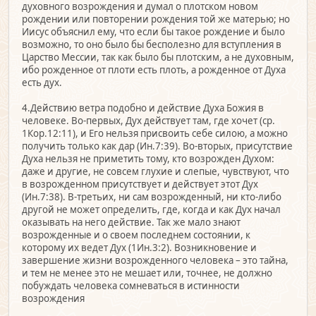
духовного возрождения и думал о плотском новом
рождении или повторении рождения той же матерью; но
Иисус объяснил ему, что если бы такое рождение и было
возможно, то оно было бы бесполезно для вступления в
Царство Мессии, так как было бы плотским, а не духовным,
ибо рожденное от плоти есть плоть, а рожденное от Духа
есть дух.
4.Действию ветра подобно и действие Духа Божия в
человеке. Во-первых, Дух действует там, где хочет (ср.
1Кор.12:11), и Его нельзя присвоить себе силою, а можно
получить только как дар (Ин.7:39). Во-вторых, присутствие
Духа нельзя не приметить тому, кто возрожден Духом:
даже и другие, не совсем глухие и слепые, чувствуют, что
в возрожденном присутствует и действует этот Дух
(Ин.7:38). В-третьих, ни сам возрожденный, ни кто-либо
другой не может определить, где, когда и как Дух начал
оказывать на него действие. Так же мало знают
возрожденные и о своем последнем состоянии, к
которому их ведет Дух (1Ин.3:2). Возникновение и
завершение жизни возрожденного человека – это тайна,
и тем не менее это не мешает или, точнее, не должно
побуждать человека сомневаться в истинности
возрождения