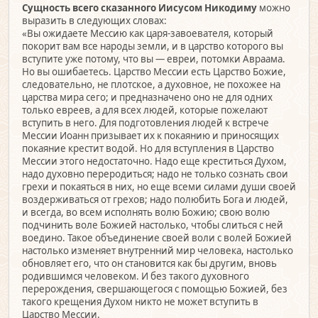
Сущность всего сказанного Иисусом Никодиму
можно
выразить в следующих словах:
«Вы ожидаете Мессию как царя-завоевателя, который
покорит вам все народы земли, и в царство которого вы
вступите уже потому, что вы — евреи, потомки Авраама.
Но вы ошибаетесь. Царство Мессии есть Царство Божие,
следовательно, не плотское, а духовное, не похожее на
царства мира сего; и предназначено оно не для одних
только евреев, а для всех людей, которые пожелают
вступить в него. Для подготовления людей к встрече
Мессии Иоанн призывает их к покаянию и приносящих
покаяние крестит водой. Но для вступления в Царство
Мессии этого недостаточно. Надо еще креститься Духом,
надо духовно переродиться; надо не только сознать свои
грехи и покаяться в них, но еще всеми силами души своей
воздерживаться от грехов; надо полюбить Бога и людей,
и всегда, во всем исполнять волю Божию; свою волю
подчинить воле Божией настолько, чтобы слиться с ней
воедино. Такое объединение своей воли с волей Божией
настолько изменяет внутренний мир человека, настолько
обновляет его, что он становится как бы другим, вновь
родившимся человеком. И без такого духовного
перерождения, свершающегося с помощью Божией, без
такого крещения Духом никто не может вступить в
Царство Мессии.