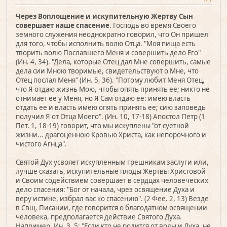
Через Воплощение и искупительную Жертву Сын
совершает наше спасение
. Господь во время Своего
земного служения неоднократно говорил, что Он пришел
для того, чтобы исполнить волю Отца. "Моя пища есть
творить волю Пославшего Меня и совершить дело Его"
(Ин. 4, 34). "Дела, которые Отец дал Мне совершить, самые
дела сии Мною творимые, свидетельствуют о Мне, что
Отец послал Меня" (Ин. 5, 36). "Потому любит Меня Отец,
что Я отдаю жизнь Мою, чтобы опять принять ее; никто не
отнимает ее у Меня, но Я Сам отдаю ее: имею власть
отдать ее и власть имею опять принять ее; сию заповедь
получил Я от Отца Моего". (Ин. 10, 17-18) Апостол Петр (1
Пет. 1, 18-19) говорит, что мы искуплены "от суетной
жизни... драгоценною Кровью Христа, как непорочного и
чистого Агнца".
Святой Дух усвояет искупленным грешникам заслуги или,
лучше сказать, искупительные плоды Жертвы Христовой
и Своим содействием совершает в сердцах человеческих
дело спасения: "Бог от начала, чрез освящение Духа и
веру истине, избрал вас ко спасению". (2 Фее. 2, 13) Везде
в Свщ. Писании, где говорится о благодатном освящении
человека, предполагается действие Святого Духа.
Например, Ин. 3, 5: "Если кто не родится от воды и Духа, не