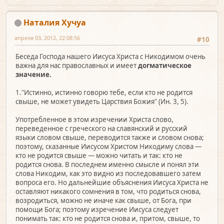
Наталия Хучуа
апреля 03, 2012, 22:08:56
#10
Беседа Господа нашего Иисуса Христа с Никодимом очень
важна для нас православных и имеет
догматическое
значение.
1."Истинно, истинно говорю тебе, если кто не родится
свыше, не может увидеть Царствия Божия" (Ин. 3, 5).
Употребленное в этом изречении Христа слово,
переведенное с греческого на славянский и русский
языки словом свыше, переводится также и словом снова;
поэтому, сказанные Иисусом Христом Никодиму слова —
кто не родится свыше — можно читать и так: кто не
родится снова. В последнем именно смысле и понял эти
слова Никодим, как это видно из последовавшего затем
вопроса его. Но дальнейшие объяснения Иисуса Христа не
оставляют никакого сомнения в том, что родиться снова,
возродиться, можно не иначе как свыше, от Бога, при
помощи Бога; поэтому изречение Иисуса следует
понимать так: кто не родится снова и, притом, свыше, то