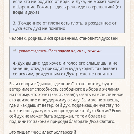
если кто не родится от воды и Духа, не может войти
в Царствие Божие) - здесь речь идет о крещении? (от
воды и Духа)
3. (Рожденное от плоти есть плоть, а рожденное от
Духа есть дух) не понятно
человек, родившийся крещением, становится духовен
Цитата: Артемий от апреля 02, 2012, 16:46:48
4.(Дух дышит, где хочет, и голос его слышишь, а не
знаешь, откуда приходит и куда уходит: так бывает
со всяким, рожденным от Духа) тоже не понятно
Если говорит: "дышит, где хочет", то не потому, будто
ветер имеет способность свободного выбора и желания,
но потому, что хочет (как я сказал) указать на естественное
его движение и неудержимую силу. Если же не знаешь,
где и как дышит ветер, сей дух, подлежащий чувству, то
как хочешь уразуметь возрождение от Духа Божия? Если
сей дух не может быть задержан, то тем более не
подчинится законам природы благодать Духа Святаго.
Это пишет Феофилакт Болгарский