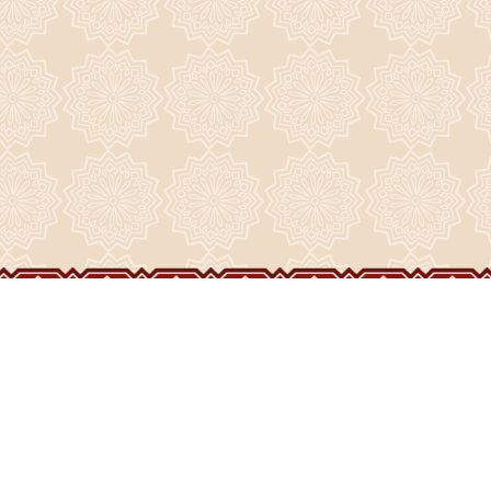
ГЛАВНАЯ
О ПРИХОДЕ
ФОТО И ВИДЕО
НОВОСТИ
ИСТОРИЯ ПРИХОДА
НАШИ ХРАМЫ
РАСПИСАНИЕ
ДУХОВЕНСТВО
ПРАЗДНИКИ
ВОСКРЕСЕНСКИЙ СОБОР
ЧАСОВНИ
ВИДЕО
СТРОИТЕЛЬСТВО
НАШИ СВЯТЫНИ
ЖИЗНЬ ПРИХОДА
КОНТАКТЫ
ДРУЗЬЯ
БОГОСЛУЖЕНИЯ
ФОРУМ
АРХИВ