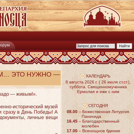
орум
М… ЭТО НУЖНО —
КАЛЕНДАРЬ
8 августа 2026 г. ( 26 июля ст.ст.),
суббота. Священномученика
Ермолая и иже с ним
надо — живым!».
СЕГОДНЯ
оенно-исторический музей
08.00
– Божественная Литургия.
 сразу в День Победы! А
Панихида
 документы, личные вещи
16.45
– Благодарственный
молебен
17.00
– Всенощное бдение