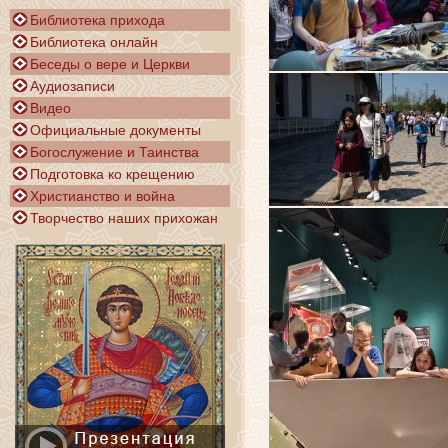
Библиотека прихода
Библиотека онлайн
Беседы о вере и Церкви
Аудиозаписи
Видео
Официальные документы
Богослужение и Таинства
Подготовка ко крещению
Христианство и война
Творчество наших прихожан