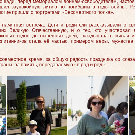
лощади, перед мемориалом воинам-освободителям, настоя
шил заупокойную литию по погибшим в годы войны. Ре
огие пришли с портретами «Бессмертного полка».
 памятная встреча. Дети и родители рассказывали о св
ших Великую Отечественную, и о тех, кто участвовал
роковых годов до нынешних дней, складывалась живая 
питанников стала её частью, примером веры, мужества
совместное время, за общую радость праздника со слеза
раны, за память, передаваемую «в род и род».