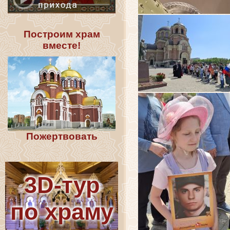
Построим храм
вместе!
Пожертвовать
3D-тур
по храму