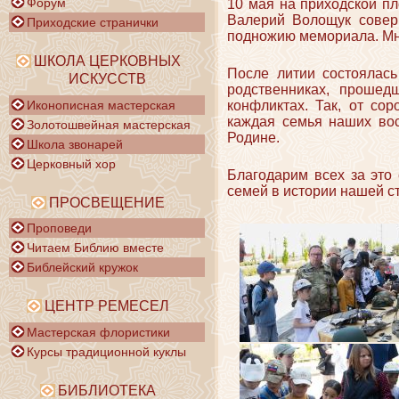
Форум
10 мая на приходской п
Валерий Волощук совер
Приходские странички
подножию мемориала. Мн
ШКОЛА ЦЕРКОВНЫХ
После литии состоялась
ИСКУССТВ
родственниках, прошед
Иконописная мастерская
конфликтах. Так, от со
каждая семья наших вос
Золотошвейная мастерская
Родине.
Школа звонарей
Церковный хор
Благодарим всех за это 
семей в истории нашей ст
ПРОСВЕЩЕНИЕ
Проповеди
Читаем Библию вместе
Библейский кружок
ЦЕНТР РЕМЕСЕЛ
Мастерская флористики
Курсы традиционной куклы
БИБЛИОТЕКА