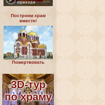
Построим храм
вместе!
Пожертвовать
3D-тур
по храму