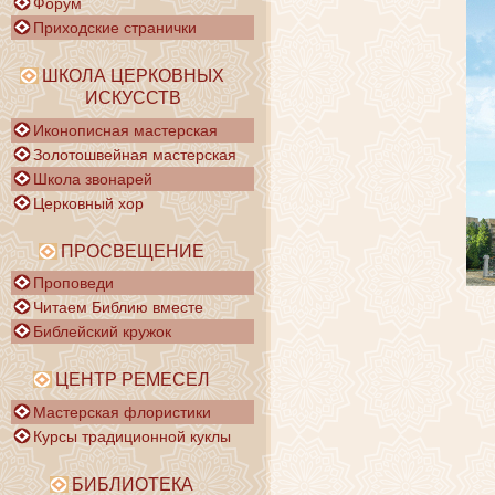
Форум
Приходские странички
ШКОЛА ЦЕРКОВНЫХ
ИСКУССТВ
Иконописная мастерская
Золотошвейная мастерская
Школа звонарей
Церковный хор
ПРОСВЕЩЕНИЕ
Проповеди
Читаем Библию вместе
Библейский кружок
ЦЕНТР РЕМЕСЕЛ
Мастерская флористики
Курсы традиционной куклы
БИБЛИОТЕКА