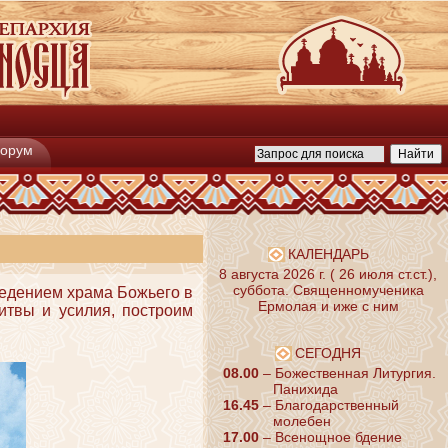
орум
КАЛЕНДАРЬ
8 августа 2026 г. ( 26 июля ст.ст.),
суббота. Священномученика
едением храма Божьего в
Ермолая и иже с ним
итвы и усилия, построим
СЕГОДНЯ
08.00
– Божественная Литургия.
Панихида
16.45
– Благодарственный
молебен
17.00
– Всенощное бдение