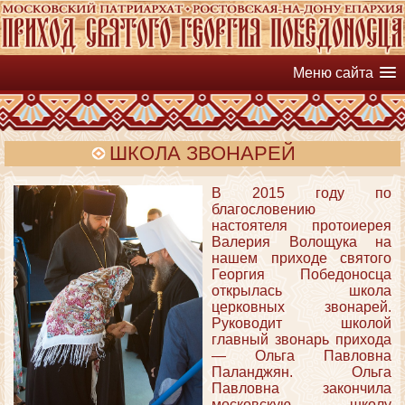
Меню сайта
ШКОЛА ЗВОНАРЕЙ
В 2015 году по
благословению
настоятеля протоиерея
Валерия Волощука на
нашем приходе святого
Георгия Победоносца
открылась школа
церковных звонарей.
Руководит школой
главный звонарь прихода
— Ольга Павловна
Паланджян. Ольга
Павловна закончила
московскую школу