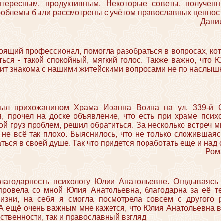
тересным, продуктивным. Некоторые советы, получен
роблемы были рассмотрены с учётом православных ценност
Дании
оящий профессионал, помогла разобраться в вопросах, ко
ься - такой спокойный, мягкий голос. Также важно, что
чит знакома с нашими житейскими вопросами не по наслышк
был прихожанином Храма Иоанна Воина на ул. 339-й Ст
я, прочел на доске объявление, что есть при храме пси
ой груз проблем, решил обратиться. За несколько встреч м
 не всё так плохо. Выяснилось, что не только сложившаяс
аться в своей душе. Так что придется поработать еще и над 
Рома
лагодарность психологу Юлии Анатольевне. Огядываясь
провела со мной Юлия Анатольевна, благодарна за её тер
изни, на себя я смогла посмотрела совсем с другого р
 А ещё очень важным мне кажется, что Юлия Анатольевна 
ственности, так и православный взгляд.