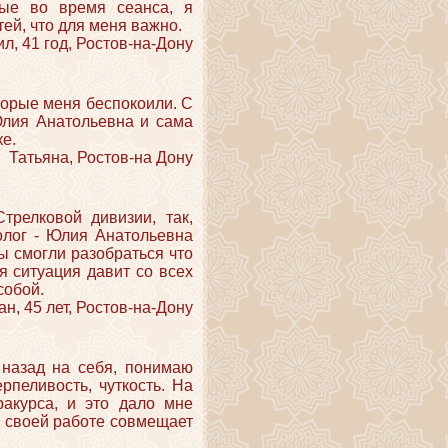
ные во время сеанса, я
ей, что для меня важно.
л, 41 год, Ростов-на-Дону
торые меня беспокоили. С
 Юлия Анатольевна и сама
е.
Татьяна, Ростов-на Дону
релковой дивизии, так,
холог - Юлия Анатольевна
ы смогли разобраться что
я ситуация давит со всех
собой.
н, 45 лет, Ростов-на-Дону
 назад на себя, понимаю
пеливость, чуткость. На
акурса, и это дало мне
в своей работе совмещает