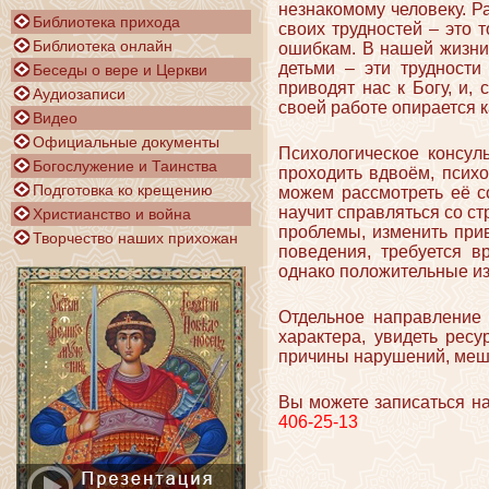
незнакомому человеку. Ра
Библиотека прихода
своих трудностей – это 
Библиотека онлайн
ошибкам. В нашей жизни 
детьми – эти трудности
Беседы о вере и Церкви
приводят нас к Богу, и,
Аудиозаписи
своей работе опирается к
Видео
Официальные документы
Психологическое консул
Богослужение и Таинства
проходить вдвоём, психо
Подготовка ко крещению
можем рассмотреть её со
научит справляться со ст
Христианство и война
проблемы, изменить при
Творчество наших прихожан
поведения, требуется в
однако положительные из
Отдельное направление 
характера, увидеть ресу
причины нарушений, меша
Вы можете записаться н
406-25-13