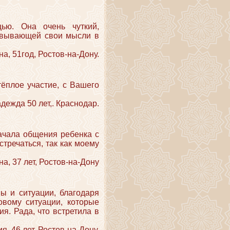
ью. Она очень чуткий,
новывающей свои мысли в
на, 51год, Ростов-на-Дону.
ёплое участие, с Вашего
дежда 50 лет,. Краснодар.
ачала общения ребенка с
речаться, так как моему
а, 37 лет, Ростов-на-Дону
ы и ситуации, благодаря
овому ситуации, которые
я. Рада, что встретила в
я, 46 лет, Ростов-на-Дону.