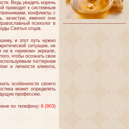
ости. Ведь увидеть корень
рый приводит к системным
ственниками, конфликты с
ь, зачастую, именно они
 Православный психолог в
труды Святых отцов.
шему, и этот путь нужно
критической ситуации, не
я не в «кривом» зеркале,
того, чтобы осознать свои
еиспользуемым паттернам
пии и личности клиента,
нать особенности своего
ностика может определить
будущую профессию.
евне по телефону:
8 (903)