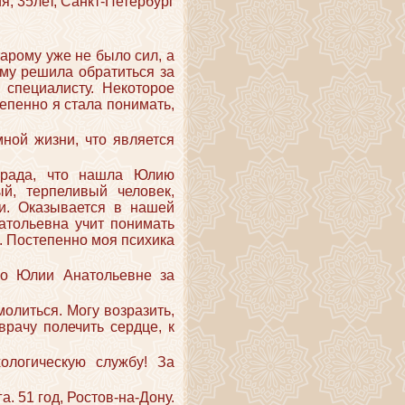
я, 35лет, Санкт-Петербург
тарому уже не было сил, а
ому решила обратиться за
 специалисту. Некоторое
епенно я стала понимать,
ной жизни, что является
ь рада, что нашла Юлию
й, терпеливый человек,
и. Оказывается в нашей
атольевна учит понимать
. Постепенно моя психика
бо Юлии Анатольевне за
молиться. Могу возразить,
врачу полечить сердце, к
ологическую службу! За
а. 51 год, Ростов-на-Дону.