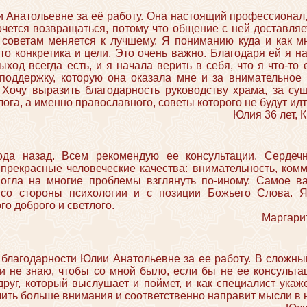
 Анатольевне за её работу. Она настоящий профессионал,
очется возвращаться, потому что общение с ней доставля
 советам меняется к лучшему. Я пониманию куда и как мн
то конкретика и цели. Это очень важно. Благодаря ей я н
ыход всегда есть, и я начала верить в себя, что я что-то
 поддержку, которую она оказала мне и за внимательное 
 Хочу выразить благодарность руководству храма, за с
лога, а именно православного, советы которого не будут идт
Юлия 36 лет, 
ода назад. Всем рекомендую ее консультации. Сердеч
прекрасные человеческие качества: внимательность, комм
могла на многие проблемы взглянуть по-иному. Самое в
 со стороны психологии и с позиции Божьего Слова. 
го доброго и светлого.
Маргарит
 благодарности Юлии Анатольевне за ее работу. В сложн
 не знаю, чтобы со мной было, если бы не ее консульта
друг, который выслушает и поймет, и как специалист укаж
ить больше внимания и соответственно направит мысли в