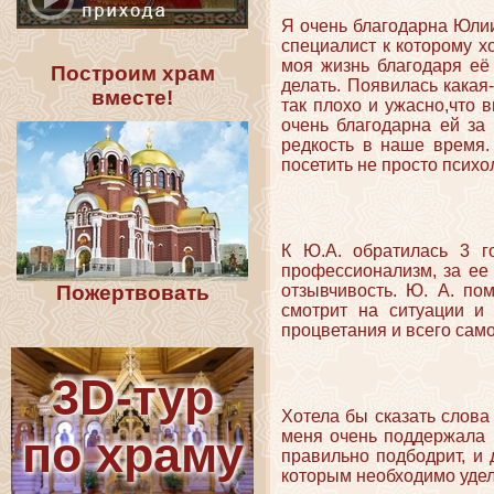
Я очень благодарна Юлии
специалист к которому х
моя жизнь благодаря её
Построим храм
делать. Появилась какая-
вместе!
так плохо и ужасно,что в
очень благодарна ей за
редкость в наше время.
посетить не просто психо
К Ю.А. обратилась 3 г
профессионализм, за ее 
отзывчивость. Ю. А. по
Пожертвовать
смотрит на ситуации и
процветания и всего само
3D-тур
Хотела бы сказать слова
меня очень поддержала и
по храму
правильно подбодрит, и 
которым необходимо удел