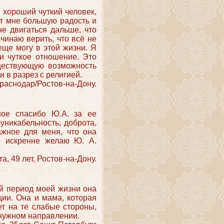
 хороший чуткий человек,
ет мне большую радость и
е двигаться дальше, что
ачинаю верить, что всё не
 еще могу в этой жизни. Я
и чуткое отношение. Это
уществующую возможность
и в разрез с религией.
Краснодар/Ростов-на-Дону.
ное спасибо Ю.А. за ее
уникабельность, доброта,
ажное для меня, что она
Я искренне желаю Ю. А.
а, 49 лет, Ростов-на-Дону.
ый период моей жизни она
ции. Она и мама, которая
ет на те слабые стороны,
 нужном направлении.