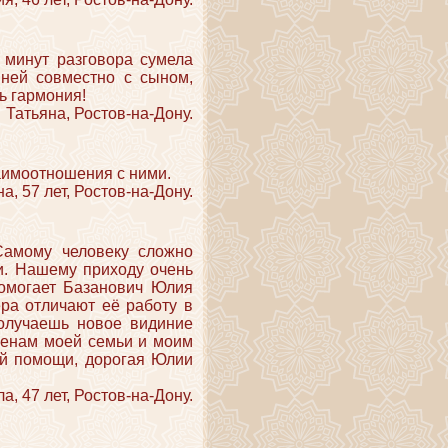
 минут разговора сумела
ней совместно с сыном,
ь гармония!
Татьяна, Ростов-на-Дону.
аимоотношения с ними.
а, 57 лет, Ростов-на-Дону.
Самому человеку сложно
и. Нашему приходу очень
помогает Базанович Юлия
ера отличают её работу в
получаешь новое видиние
ленам моей семьи и моим
ией помощи, дорогая Юлии
, 47 лет, Ростов-на-Дону.