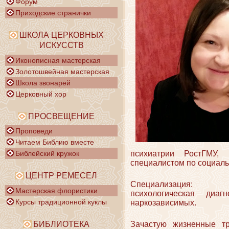
Форум
Приходские странички
ШКОЛА ЦЕРКОВНЫХ
ИСКУССТВ
Иконописная мастерская
Золотошвейная мастерская
Школа звонарей
Церковный хор
ПРОСВЕЩЕНИЕ
Проповеди
Читаем Библию вместе
психиатрии РостГМУ, 
Библейский кружок
специалистом по социаль
ЦЕНТР РЕМЕСЕЛ
Специализация:
Мастерская флористики
психологическая диаг
Курсы традиционной куклы
наркозависимых.
БИБЛИОТЕКА
Зачастую жизненные т