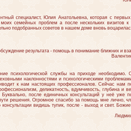
нтный специалист, Юлия Анатольевна, которая с первых
 моих семейных проблем а после нескольких визитов к 
ельно подобранных советов в нашем доме вновь воцарилас
обсуждение результата - помощь в понимание ближних и вз
Валентин
ание психологической службы на приходе необходимо. 
реховными наклонностями и психологическими проблемам
риводит к нам настоящих профессионалов. Сейчас нам 
офессионализм, деликатность, вдумчивость, глубина и в
. Буквально, после единичных консультаций у неё уже 
пути решения. Огромное спасибо за помощь мне лично, ч
о консультации видишь тупик, после - выход и свет. Бож
Людмила