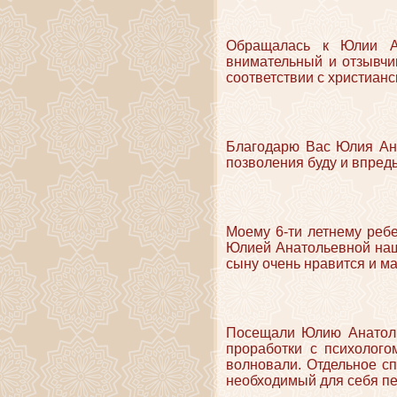
Обращалась к Юлии Ан
внимательный и отзывчи
соответствии с христиан
Благодарю Вас Юлия Ана
позволения буду и впред
Моему 6-ти летнему реб
Юлией Анатольевной наш
сыну очень нравится и м
Посещали Юлию Анатолье
проработки с психолого
волновали. Отдельное сп
необходимый для себя пе