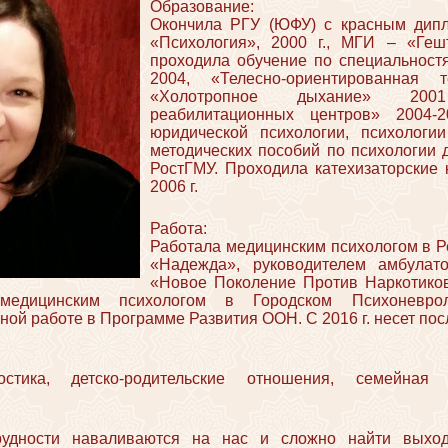
Образование:
Окончила РГУ (ЮФУ) с красным дипл
«Психология», 2000 г., МГИ – «Гешта
проходила обучение по специальнос
2004, «Телесно-ориентированная т
«Холотропное дыхание» 2001
реабилитационных центров» 2004-2
юридической психологии, психологи
методических пособий по психологии 
РостГМУ. Проходила катехизаторские 
2006 г.
Работа:
Работала медицинским психологом в 
«Надежда», руководителем амбула
«Новое Поколение Против Наркотико
медицинским психологом в Городском Психоневрол
ной работе в Программе Развития ООН. С 2016 г. несет по
ностика, детско-родительские отношения, семейная 
рудности наваливаются на нас и сложно найти выход