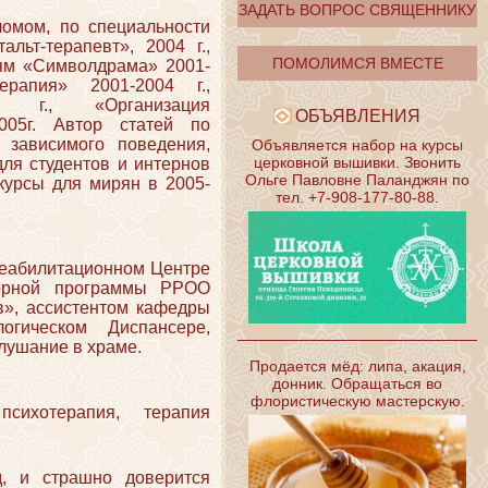
ЗАДАТЬ ВОПРОС СВЯЩЕННИКУ
омом, по специальности
льт-терапевт», 2004 г.,
ПОМОЛИМСЯ ВМЕСТЕ
тям «Символдрама» 2001-
ерапия» 2001-2004 г.,
 г., «Организация
ОБЪЯВЛЕНИЯ
005г. Автор статей по
и зависимого поведения,
Объявляется набор на курсы
церковной вышивки. Звонить
для студентов и интернов
Ольге Павловне Паланджян по
курсы для мирян в 2005-
тел. +7-908-177-80-88.
Реабилитационном Центре
торной программы РРОО
в», ассистентом кафедры
огическом Диспансере,
слушание в храме.
Продается мёд: липа, акация,
донник. Обращаться во
флористическую мастерскую.
психотерапия, терапия
, и страшно доверится