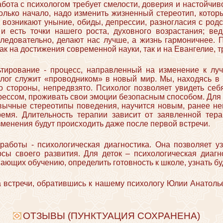
бота с психологом требует смелости, доверия и настойчив
только начало, надо изменить жизненный стереотип, кото
возникают уныние, обиды, депрессии, разногласия с род
 и есть точки нашего роста, духовного возрастания; вед
 следовательно, делают нас лучше, а жизнь гармоничнее.
ак на достижения современной науки, так и на Евангелие, 
ьтирование - процесс, направленный на изменение к луч
лог служит «проводником» в новый мир. Мы, находясь в 
 стороны, непредвзято. Психолог позволяет увидеть себ
рессом, проживать свои эмоции безопасным способом. Для 
вычные стереотипы поведения, научится новым, ранее н
ремя. Длительность терапии зависит от заявленной тера
менения будут происходить даже после первой встречи.
работы - психологическая диагностика. Она позволяет уз
рсы своего развития. Для деток – психологическая диаг
ющих обучению, определить готовность к школе, узнать 
а встречи, обратившись к нашему психологу Юлии Анатоль
ОТЗЫВЫ (ПУНКТУАЦИЯ СОХРАНЕНА)