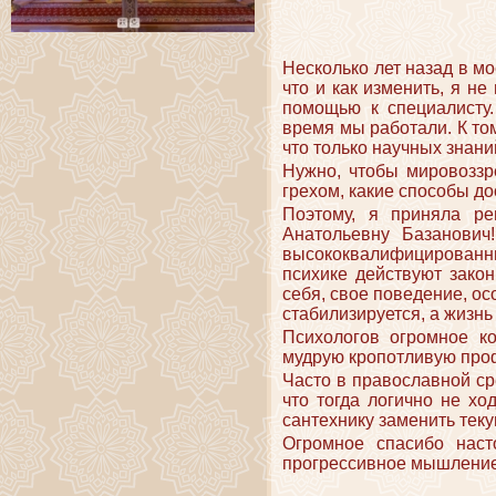
Несколько лет назад в мо
что и как изменить, я н
помощью к специалисту.
время мы работали. К то
что только научных знани
Нужно, чтобы мировоззр
грехом, какие способы до
Поэтому, я приняла ре
Анатольевну Базанович
высококвалифицированн
психике действуют зако
себя, свое поведение, о
стабилизируется, а жизнь
Психологов огромное к
мудрую кропотливую проф
Часто в православной сре
что тогда логично не хо
сантехнику заменить теку
Огромное спасибо наст
прогрессивное мышление