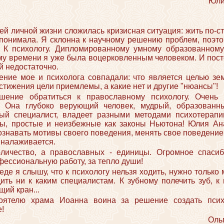
Юли
ей личной жизни сложилась кризисная ситуация: жить по-с
е понимала. Я склонна к научному решению проблем, поэт
 К психологу. Дипломированному умному образованному
му времени я уже была воцерковленным человеком. И пост
й недостаточно.
ение мое и психолога совпадали: что является целью зем
стижения цели приемлемы, а какие нет и другие "нюансы"!
шение обратиться к православному психологу. Очен
! Она глубоко верующий человек, мудрый, образованны
ый специалист, владеет разными методами психотерапи
ны, простые и неизбежные как законы Ньютона! Юлия Ан
сознавать мотивы своего поведения, менять свое поведение
 налаживается.
оличество, а православных - единицы. Огромное спаси
ессиональную работу, за тепло души!
де я слышу, что к психологу нельзя ходить, нужно только 
дить ни к каким специалистам. К зубному полечить зуб, к 
щий кран...
оятелю храма Иоанна воина за решение создать псих
!
Ольг