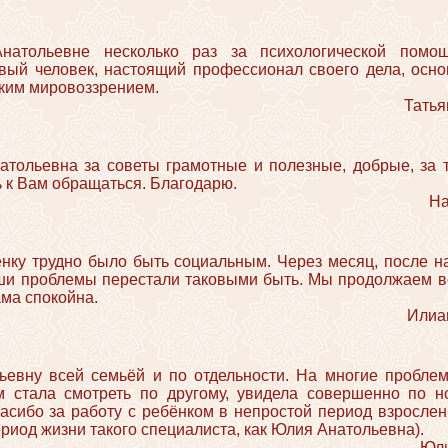
атольевне несколько раз за психологической помощ
вый человек, настоящий профессионал своего дела, ос
ским мировоззрением.
Татья
тольевна за советы грамотные и полезные, добрые, за т
ь к Вам обращаться. Благодарю.
На
енку трудно было быть социальным. Через месяц, после н
и проблемы перестали таковыми быть. Мы продолжаем вст
ама спокойна.
Илиан
вну всей семьёй и по отдельности. На многие проблем
м стала смотреть по другому, увидела совершенно по н
асибо за работу с ребёнком в непростой период взрослени
риод жизни такого специалиста, как Юлия Анатольевна).
Юли