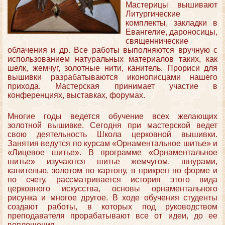
Мастерицы вышивают
Литургические
комплекты, закладки в
Евангелие, дароносицы,
священнические
облачения и др. Все работы выполняются вручную с
использованием натуральных материалов таких, как
шелк, жемчуг, золотные нити, канитель. Прориси для
вышивки разрабатываются иконописцами нашего
прихода. Мастерская принимает участие в
конференциях, выставках, форумах.
Многие годы ведется обучение всех желающих
золотной вышивке. Сегодня при мастерской ведет
свою деятельность Школа церковной вышивки.
Занятия ведутся по курсам «Орнаментальное шитье» и
«Лицевое шитье». В программе «Орнаментальное
шитье» изучаются шитье жемчугом, шнурами,
канителью, золотом по картону, в прикреп по форме и
по счету, рассматривается история этого вида
церковного искусства, основы орнаментального
рисунка и многое другое. В ходе обучения студенты
создают работы, в которых под руководством
преподавателя прорабатывают все от идеи, до ее
воплощения.