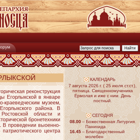
орум
РЛЫКСКОЙ
КАЛЕНДАРЬ
7 августа 2026 г. ( 25 июля ст.ст.),
пятница. Священномученика
торическая реконструкция
Ермолая и иже с ним. День
цы Егорлыкской в январе
постный.
о-краеведческим музеем,
Егорлыкского района. В
 Ростовской области и
СЕГОДНЯ
сторической бронетехники
08.00
– Божественная Литургия.
. В проведении выоенно-
Панихида
 патриотического центра
16.45
– Благодарственный
молебен