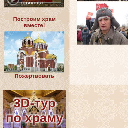
Построим храм
вместе!
Пожертвовать
3D-тур
по храму