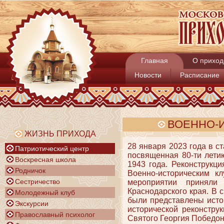
Главная
О приход
Новости
Расписание
ВОЕННО-
ЖИЗНЬ ПРИХОДА
28 января 2023 года в с
Патриотический центр
посвященная 80-ти лети
Воскресная школа
1943 года. Реконструкц
Родничок
Военно-историческим к
Сестричество
мероприятии приняли 
Краснодарского края. В 
Молодежный клуб
были представлены исто
Экскурсии
исторической реконстру
Православный психолог
Святого Георгия Победон