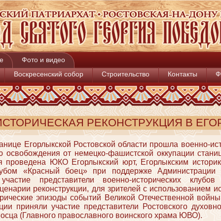
е
Фото и видео
Воскресенский собор
Строительство
Контакты
Ф
ИСТОРИЧЕСКАЯ РЕКОНСТРУКЦИЯ В ЕГО
танице Егорлыкской Ростовской области прошла военно-ис
ю освобождения от немецко-фашистской оккупации стани
ия проведена ЮКО Егорлыкский юрт, Егорлыкским историк
лубом «Красный боец» при поддержке Администрации 
участие представители военно-исторических клубов
сценарии реконструкции, для зрителей с использованием и
рические эпизоды событий Великой Отечественной войны
кции приняли участие представители Ростовского духовно
осца (Главного православного воинского храма ЮВО).