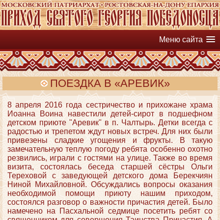
Меню сайта
ПОЕЗДКА В «АРЕВИК»
8 апреля 2016 года сестричество и прихожане храма
Иоанна Воина навестили детей-сирот в подшефном
детском приюте "Аревик" в п. Чалтырь. Детки всегда с
радостью и трепетом ждут новых встреч. Для них были
привезены сладкие угощения и фрукты. В такую
замечательную теплую погоду ребята особенно охотно
резвились, играли с гостями на улице. Также во время
визита, состоялась беседа старшей сёстры Ольги
Тереховой с заведующей детского дома Берекчиян
Ниной Михайловной. Обсуждались вопросы оказания
необходимой помощи приюту нашим приходом,
состоялся разговор о важности причастия детей. Было
намечено на Пасхальной седмице посетить ребят со
священником для совершения Таинства Причастия. А