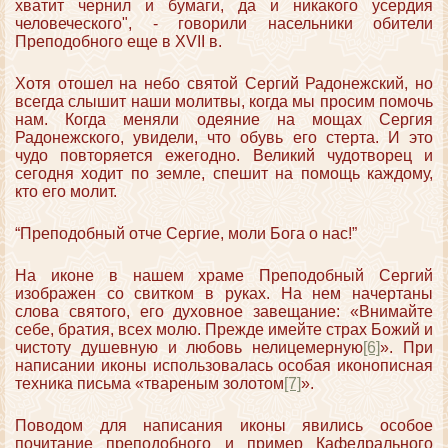
хватит чернил и бумаги, да и никакого усердия
человеческого", - говорили насельники обители
Преподобного еще в XVII в.
Хотя отошел на небо святой Сергий Радонежский, но
всегда слышит наши молитвы, когда мы просим помочь
нам. Когда меняли одеяние на мощах Сергия
Радонежского, увидели, что обувь его стерта. И это
чудо повторяется ежегодно. Великий чудотворец и
сегодня ходит по земле, спешит на помощь каждому,
кто его молит.
“Преподобный отче Сергие, моли Бога о нас!”
На иконе в нашем храме Преподобный Сергий
изображен со свитком в руках. На нем начертаны
слова святого, его духовное завещание: «Внимайте
себе, братия, всех молю. Прежде имейте страх Божий и
чистоту душевную и любовь нелицемерную
[6]
». При
написании иконы использовалась особая иконописная
техника письма «твареным золотом
[7]
».
Поводом для написания иконы явились особое
почитание преподобного и пример Кафедрального