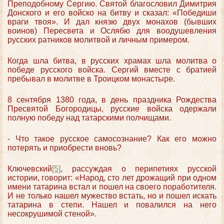
Преподобному Сергию. Святой благословил Димитрия
Донского и его войско на битву и сказал: «Победиши
враги твоя». И дал князю двух монахов (бывших
воинов) Пересвета и Ослябю для воодушевления
русских ратников молитвой и личным примером.
Когда шла битва, в русских храмах шла молитва о
победе русского войска. Сергий вместе с братией
пребывал в молитве в Троицком монастыре.
8 сентября 1380 года, в день праздника Рождества
Пресвятой Богородицы, русские войска одержали
полную победу над татарскими полчищами.
- Что такое русское самосознание? Как его можно
потерять и приобрести вновь?
Ключевский
[5]
, рассуждая о перипетиях русской
истории, говорит: «Народ, сто лет дрожащий при одном
имени татарина встал и пошел на своего поработителя.
И не только нашел мужество встать, но и пошел искать
татарина в степи. Нашел и повалился на него
несокрушимой стеной».