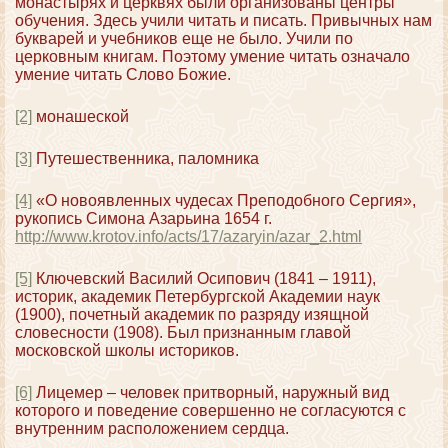
монастырях и церквях были организованы центры
обучения. Здесь учили читать и писать. Привычных нам
букварей и учебников еще не было. Учили по
церковным книгам. Поэтому умение читать означало
умение читать Слово Божие.
[2]
монашеской
[3]
Путешественника, паломника
[4]
«О новоявленных чудесах Преподобного Сергия»,
рукопись Симона Азарьина 1654 г.
http://www.krotov.info/acts/17/azaryin/azar_2.html
[5]
Ключевский Василий Осипович (1841 – 1911),
историк, академик Петербургской Академии наук
(1900), почетный академик по разряду изящной
словесности (1908). Был признанным главой
московской школы историков.
[6]
Лицемер – человек притворный, наружный вид
которого и поведение совершенно не согласуются с
внутренним расположением сердца.