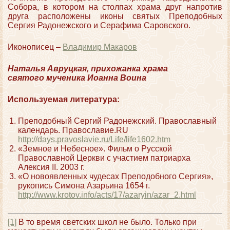
Собора, в котором на столпах храма друг напротив
друга расположены иконы святых Преподобных
Сергия Радонежского и Серафима Саровского.
Иконописец –
Владимир Макаров
Наталья Авруцкая, прихожанка храма
святого мученика Иоанна Воина
Используемая литература:
Преподобный Сергий Радонежский. Православный
календарь. Православие.RU
http://days.pravoslavie.ru/Life/life1602.htm
«Земное и Небесное». Фильм о Русской
Православной Церкви с участием патриарха
Алексия II. 2003 г.
«О новоявленных чудесах Преподобного Сергия»,
рукопись Симона Азарьина 1654 г.
http://www.krotov.info/acts/17/azaryin/azar_2.html
[1]
В то время светских школ не было. Только при