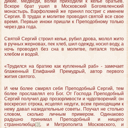
дикие. Медведи, волки приходили к келье братьев.
Вскоре брат ушел в Московский Богоявленский
монастырь. Варфоломей же принял постриг с именем
Сергия. В трудах и молитве проводил святой все свое
время. Первые иноки пришли к Преподобному только
через два года.
Святой Сергий строил кельи, рубил дрова, молол жито
в ручных жерновах, пек хлеб, шил одежду, носил воду, а
ночь проводил без сна в молитве, питался только
хлебом и водой.
«Трудился на братию как купленный раб» - замечает
блаженный Епифаний Премудрый, автор первого
жития святого.
И чем более смирял себя Преподобный Сергий, тем
более прославлял его Бог. От Господа Преподобный
Сергий получил дар прозорливости и чудотворений: он
воскресил отрока, исцелял недуги, всем приходящим к
нему давал назидательные советы. Поучал не столько
словом, сколько личным примером. Одинаково
радушно принимал Преподобный и нищего
страннолюбца
[3]
, и Митрополита Московского, и