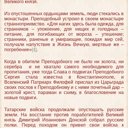
Великого князя.
Из опустошенных ордынцами земель, люди стекались в
монастыри. Преподобный устроил в своем монастыре
странноприимство. «Для нагих здесь была одежда, для
странников – упокоение, для нищих и голодных –
питание, для погибающих от мороза – утешение;
странники, раненые и умирающие, покидая мир сей,
получали напутствие в Жизнь Вечную, мертвые же –
погребение»
[4]
.
Когда в обители Преподобного не было ни золота, ни
серебра и не хватало самого необходимого для
пропитания, уже тогда Слава о подвигах Преподобного
Сергия стала известна в Константинополе, и
Вселенский Патриарх Филофей прислал из Царьграда
своих послов к Преподобному и с ними почетный дар –
золотой крест, параман и схиму, в благословение на
новые подвиги.
Татарские войска продолжали опустошать русские
земли. На восстание против поработителей Великий
князь Димитрий Иоаннович Донской собрал русские
полки. Перед походом он привел свои войска к