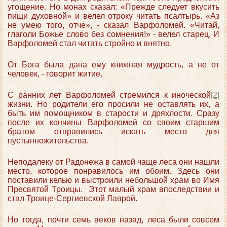
угощение. Но монах сказал: «Прежде следует вкусить
пищи духовной» и велел отроку читать псалтырь. «Аз
не умею того, отче», - сказал Варфоломей. «Читай,
глаголи Божье слово без сомнения!» - велел старец. И
Варфоломей стал читать стройно и внятно.
От Бога была дана ему книжная мудрость, а не от
человек, - говорит житие.
С ранних лет Варфоломей стремился к иноческой
[2]
жизни. Но родители его просили не оставлять их, а
быть им помощником в старости и дряхлости. Сразу
после их кончины Варфоломей со своим старшим
братом отправились искать место для
пустынножительства.
Неподалеку от Радонежа в самой чаще леса они нашли
место, которое понравилось им обоим. Здесь они
поставили келью и выстроили небольшой храм во Имя
Пресвятой Троицы. Этот малый храм впоследствии и
стал Троице-Сергиевской Лаврой.
Но тогда, почти семь веков назад, леса были совсем