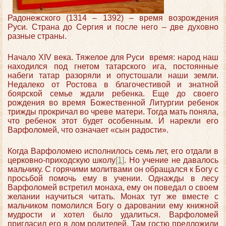
Радонежского (1314 – 1392) – время возрождения
Руси. Страна до Сергия и после него – две духовно
разные страны.
Начало XIV века. Тяжелое для Руси время: народ наш
находился под гнетом татарского ига, постоянные
набеги татар разоряли и опустошали наши земли.
Недалеко от Ростова в благочестивой и знатной
боярской семье ждали ребенка. Еще до своего
рождения во время Божественной Литургии ребенок
трижды прокричал во чреве матери. Тогда мать поняла,
что ребенок этот будет особенным. И нарекли его
Варфоломей, что означает «сын радости».
Когда Варфоломею исполнилось семь лет, его отдали в
церковно-приходскую школу
[1]
. Но учение не давалось
мальчику. С горячими молитвами он обращался к Богу с
просьбой помочь ему в учении. Однажды в лесу
Варфоломей встретил монаха, ему он поведал о своем
желании научиться читать. Монах тут же вместе с
мальчиком помолился Богу о даровании ему книжной
мудрости и хотел было удалиться. Варфоломей
пригласил его в дом родителей. Там гостю предложили