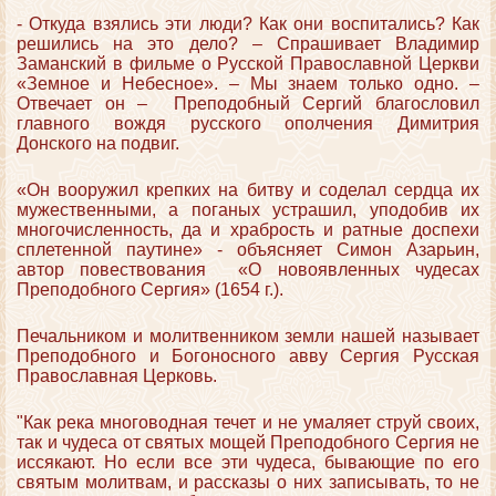
- Откуда взялись эти люди? Как они воспитались? Как
решились на это дело? – Спрашивает Владимир
Заманский в фильме о Русской Православной Церкви
«Земное и Небесное». – Мы знаем только одно. –
Отвечает он – Преподобный Сергий благословил
главного вождя русского ополчения Димитрия
Донского на подвиг.
«Он вооружил крепких на битву и соделал сердца их
мужественными, а поганых устрашил, уподобив их
многочисленность, да и храбрость и ратные доспехи
сплетенной паутине» - объясняет Симон Азарьин,
автор повествования «О новоявленных чудесах
Преподобного Сергия» (1654 г.).
Печальником и молитвенником земли нашей называет
Преподобного и Богоносного авву Сергия Русская
Православная Церковь.
"Как река многоводная течет и не умаляет струй своих,
так и чудеса от святых мощей Преподобного Сергия не
иссякают. Но если все эти чудеса, бывающие по его
святым молитвам, и рассказы о них записывать, то не