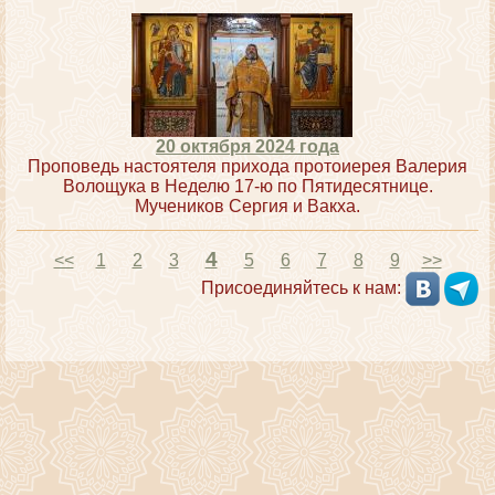
20 октября 2024 года
Проповедь настоятеля прихода протоиерея Валерия
Волощука в Неделю 17-ю по Пятидесятнице.
Мучеников Сергия и Вакха.
4
<<
1
2
3
5
6
7
8
9
>>
Присоединяйтесь к нам: